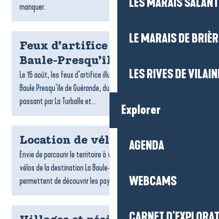
LES MARAIS SALAN
manquer.
LE MARAIS DE BRIÈR
Feux d’artifice du 15 août à La
Baule-Presqu’île de Guérande
LES RIVES DE VILAIN
Le 15 août, les feux d’artifice illuminent les soirées d’été à La
Baule Presqu’île de Guérande, du Croisic jusqu’à Pénestin en
passant par La Turballe et...
Explorer
Location de vélos
AGENDA
Envie de parcourir le territoire à votre rythme ? Les loueurs de
vélos de la destination La Baule-Presqu’île de Guérande vous
WEBCAMS
permettent de découvrir les paysages, les villages...
CARNET D'EXPLORA