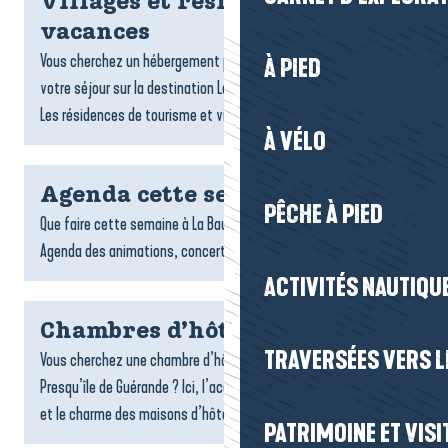
Villages et résidences
vacances
Vous cherchez un hébergement pratique et confortable pour
À PIED
votre séjour sur la destination La Baule-Presqu’île de Guérande ?
Les résidences de tourisme et villages vacances sont...
À VÉLO
Agenda cette semaine
PÊCHE À PIED
Que faire cette semaine à La Baule-Presqu’île de Guérande ?
Agenda des animations, concerts, expo et sorties.
ACTIVITÉS NAUTIQUE
Chambres d’hôtes
TRAVERSÉES VERS LE
Vous cherchez une chambre d’hôtes sur la destination La Baule-
Presqu’île de Guérande ? Ici, l’accueil chaleureux, la convivialité
et le charme des maisons d’hôtes font toute la...
PATRIMOINE ET VISI