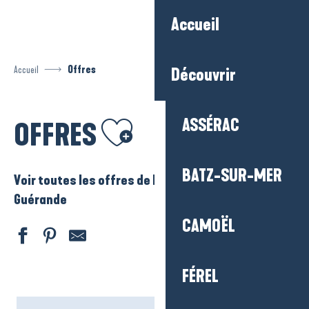
Aller
Accueil
au
contenu
principal
Accueil
Offres
Découvrir
Ajouter aux favoris
ASSÉRAC
OFFRES
BATZ-SUR-MER
Voir toutes les offres de La Baule – Presqu’ile de
Guérande
CAMOËL
FÉREL