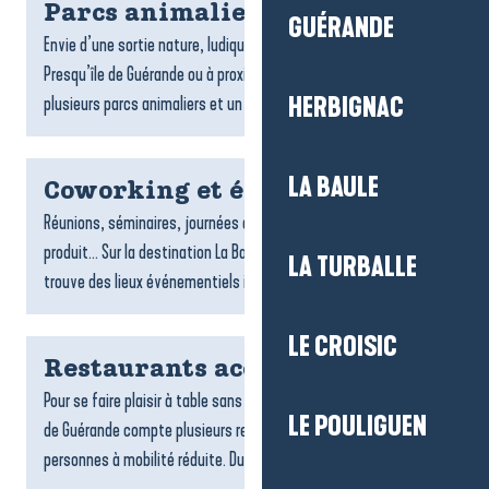
Parcs animaliers
GUÉRANDE
Envie d’une sortie nature, ludique et dépaysante ? À La Baule-
Presqu’île de Guérande ou à proximité de la destination,
plusieurs parcs animaliers et un grand aquarium vous...
HERBIGNAC
LA BAULE
Coworking et évènementiel
Réunions, séminaires, journées d’équipe, lancements de
produit… Sur la destination La Baule-Presqu’île de Guérande, on
LA TURBALLE
trouve des lieux événementiels inspirants et des espaces...
LE CROISIC
Restaurants accessibles
Pour se faire plaisir à table sans contrainte, La Baule-Presqu’île
LE POULIGUEN
de Guérande compte plusieurs restaurants accessibles aux
personnes à mobilité réduite. Du bord de mer aux...