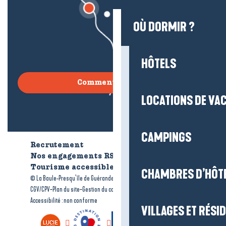
OÙ DORMIR ?
HÔTELS
Comment venir ?
LOCATIONS DE VA
CAMPINGS
Recrutement
Qui sommes-nous ?
Nos engagements RSE
Tourisme accessible
Brochures
CHAMBRES D’HÔT
-
-
© La Baule-Presqu’île de Guérande tourisme
Mentions légales
-
-
-
CGV/CPV
Plan du site
Gestion du consentement
Accessibilité : non conforme
VILLAGES ET RÉS