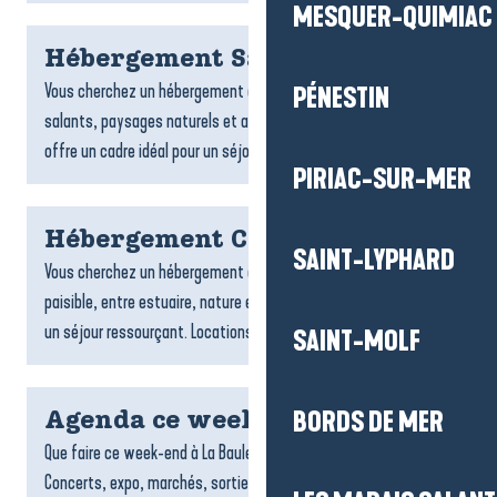
MESQUER-QUIMIAC
Hébergement Saint-Molf
Vous cherchez un hébergement à Saint-Molf ? Entre marais
PÉNESTIN
salants, paysages naturels et ambiance paisible, la commune
offre un cadre idéal pour un séjour ressourçant. Locations,...
PIRIAC-SUR-MER
Hébergement Camoël
SAINT-LYPHARD
Vous cherchez un hébergement à Camoël ? Cette commune
paisible, entre estuaire, nature et campagne, est parfaite pour
un séjour ressourçant. Locations, chambres d’hôtes ou...
SAINT-MOLF
BORDS DE MER
Agenda ce week end
Que faire ce week-end à La Baule-Presqu’île de Guérande ?
Concerts, expo, marchés, sorties et événements à ne pas