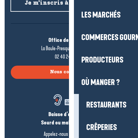
Je m’inscris à la newsletter
LES MARCHÉS
COMMERCES GOUR
Office de tourisme
La Baule-Presqu’île de Guérande
02 40 24 34 44
PRODUCTEURS
Nous contacter
OÙ MANGER ?
RESTAURANTS
Baisse d’audition ?
Sourd ou malentendant ?
CRÊPERIES
Appelez-nous en
cliquant-ici