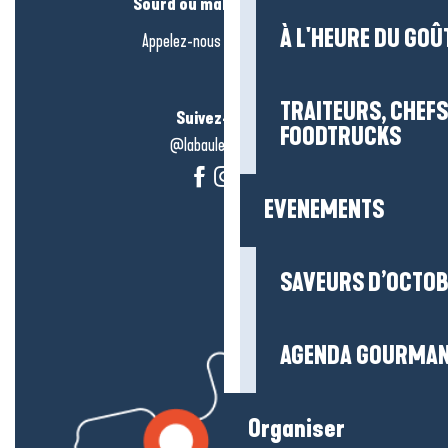
Sourd ou malentendant ?
À L'HEURE DU GOÛ
Appelez-nous en
cliquant-ici
TRAITEURS, CHEFS
Suivez-nous !
FOODTRUCKS
@labauleguérande
EVENEMENTS
SAVEURS D’OCTO
AGENDA GOURMA
Organiser