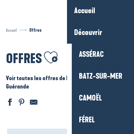
Aller
Accueil
au
contenu
principal
Accueil
Offres
Découvrir
Ajouter aux favoris
ASSÉRAC
OFFRES
BATZ-SUR-MER
Voir toutes les offres de La Baule – Presqu’ile de
Guérande
CAMOËL
FÉREL