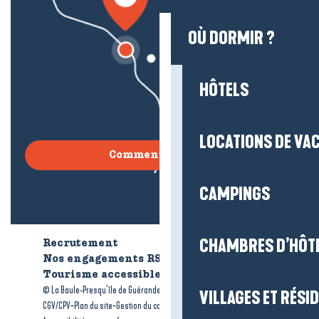
OÙ DORMIR ?
HÔTELS
LOCATIONS DE VA
Comment venir ?
CAMPINGS
CHAMBRES D’HÔT
Recrutement
Qui sommes-nous ?
Nos engagements RSE
Tourisme accessible
Brochures
-
-
© La Baule-Presqu’île de Guérande tourisme
Mentions légales
VILLAGES ET RÉS
-
-
-
CGV/CPV
Plan du site
Gestion du consentement