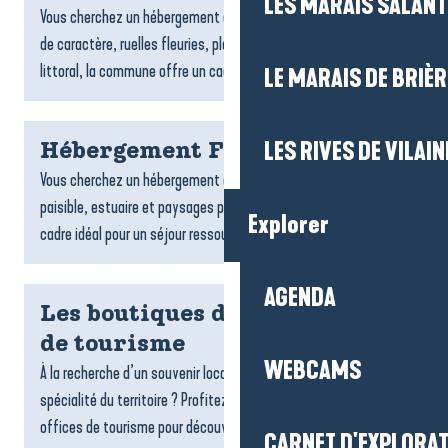
LES MARAIS SALAN
Vous cherchez un hébergement à Piriac-sur-Mer ? Entre village
de caractère, ruelles fleuries, plages, criques et charme du
littoral, la commune offre un cadre idéal pour un...
LE MARAIS DE BRIÈR
LES RIVES DE VILAIN
Hébergement Férel
Vous cherchez un hébergement à Férel ? Entre campagne
paisible, estuaire et paysages préservés, la commune offre un
Explorer
cadre idéal pour un séjour ressourçant. Locations, chambres...
AGENDA
Les boutiques de votre Office
de tourisme
WEBCAMS
À la recherche d’un souvenir local, d’une idée cadeau ou d’une
spécialité du territoire ? Profitez de votre passage dans nos
offices de tourisme pour découvrir nos espaces...
CARNET D'EXPLORA