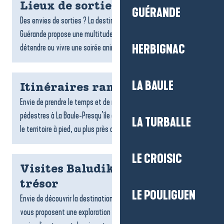
Lieux de sorties et spectacles
GUÉRANDE
Des envies de sorties ? La destination La Baule-Presqu’île de
Guérande propose une multitude de lieux pour s’amuser, se
détendre ou vivre une soirée animée : bars...
HERBIGNAC
LA BAULE
Itinéraires rando
Envie de prendre le temps et de respirer ? Les randonnées
pédestres à La Baule-Presqu’île de Guérande invitent à explorer
LA TURBALLE
le territoire à pied, au plus près des paysages. Entre...
LE CROISIC
Visites Baludik et chasses au
trésor
LE POULIGUEN
Envie de découvrir la destination ? Les jeux de piste Baludik
vous proposent une exploration ludique, en famille ou entre