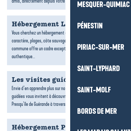
amis, directement depuis votre téléphone. Suivez des...
MESQUER-QUIMIAC
Hébergement Le Croisic
PÉNESTIN
Vous cherchez un hébergement au Croisic ? Entre port de
caractère, plages, côte sauvage et ruelles typiques, la
PIRIAC-SUR-MER
commune offre un cadre exceptionnel pour un séjour
authentique...
SAINT-LYPHARD
Les visites guidées
Envie d’en apprendre plus sur notre territoire ? Les visites
SAINT-MOLF
guidées vous invitent à découvrir toute la richesse de la
Presqu’île de Guérande à travers une sélection de visites...
BORDS DE MER
Hébergement Piriac-sur-Mer