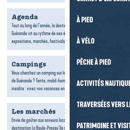
Agenda
À PIED
Tout au long de l’année, la destination La Baule-Presqu’île de
Guérande vit au rythme de ses événements : concerts,
À VÉLO
expositions, marchés, festivals, animations sportives...
PÊCHE À PIED
Campings
Vous cherchez un camping sur la destination La Baule-Presqu’île
de Guérande ? Tente, mobil-home, caravane ou hébergement
ACTIVITÉS NAUTIQUE
insolite : vivez vos vacances en plein air, au plus...
TRAVERSÉES VERS LE
Les marchés
Envie de goûter aux saveurs locales ? Les marchés de la
PATRIMOINE ET VISI
destination La Baule-Presqu’île de Guérande vous invitent à