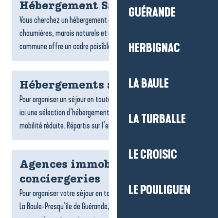
Hébergement Saint-Lyphard
GUÉRANDE
Vous cherchez un hébergement à Saint-Lyphard ? Entre
chaumières, marais naturels et ambiance briéronne, la
commune offre un cadre paisible pour un séjour ressourçant....
HERBIGNAC
LA BAULE
Hébergements accessibles
Pour organiser un séjour en toute tranquillité, on vous propose
ici une sélection d’hébergements accessibles aux personnes à
LA TURBALLE
mobilité réduite. Répartis sur l’ensemble du...
LE CROISIC
Agences immobilières et
conciergeries
LE POULIGUEN
Pour organiser votre séjour en toute sérénité sur la destination
La Baule-Presqu’île de Guérande, les agences de locations