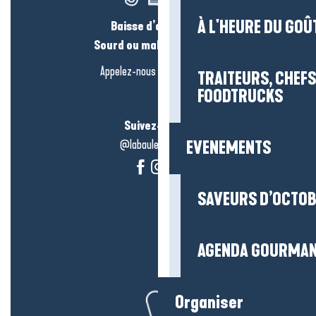
À L'HEURE DU GOÛ
Baisse d’audition ?
Sourd ou malentendant ?
Appelez-nous en
cliquant-ici
TRAITEURS, CHEFS
FOODTRUCKS
Suivez-nous !
@labauleguérande
EVENEMENTS
SAVEURS D’OCTO
AGENDA GOURMA
Organiser