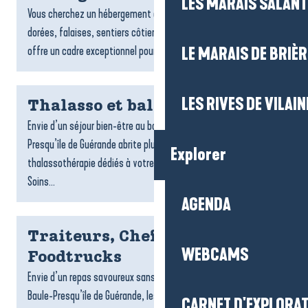
LES MARAIS SALAN
Vous cherchez un hébergement à Pénestin ? Entre plages
dorées, falaises, sentiers côtiers et estuaire, la commune
offre un cadre exceptionnel pour un séjour tourné vers la...
LE MARAIS DE BRIÈR
LES RIVES DE VILAIN
Thalasso et balnéo
Envie d’un séjour bien-être au bord de l’océan ? La Baule-
Presqu’île de Guérande abrite plusieurs centres de
Explorer
thalassothérapie dédiés à votre détente et à votre vitalité.
Soins...
AGENDA
Traiteurs, Chefs à domicile et
WEBCAMS
Foodtrucks
Envie d’un repas savoureux sans cuisiner ? Sur la destination La
Baule-Presqu’île de Guérande, les traiteurs, foodtrucks et chefs
CARNET D'EXPLORA