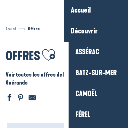
Aller
Accueil
au
contenu
principal
Accueil
Offres
Découvrir
Ajouter aux favoris
ASSÉRAC
OFFRES
BATZ-SUR-MER
Voir toutes les offres de La Baule – Presqu’ile de
Guérande
CAMOËL
FÉREL