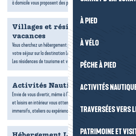
à domicile vous proposent des plats gourmands,...
À PIED
Villages et résidences
vacances
À VÉLO
Vous cherchez un hébergement pratique et confortable pour
votre séjour sur la destination La Baule-Presqu’île de Guérande ?
Les résidences de tourisme et villages vacances sont...
PÊCHE À PIED
Activités Nautiques
ACTIVITÉS NAUTIQUE
Envie de vous divertir, même à l’abri ? De nombreuses activités
et loisirs en intérieur vous attendent : jeux, sports, espaces
TRAVERSÉES VERS LE
immersifs, ateliers ou expériences ludiques....
PATRIMOINE ET VISI
Hébergement La Turballe