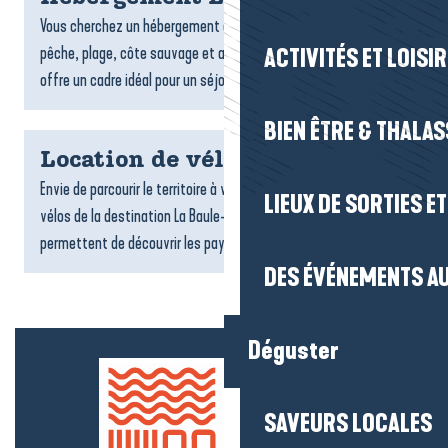
Vous cherchez un hébergement à La Turballe ? Entre port de
pêche, plage, côte sauvage et ambiance maritime, la commune
ACTIVITÉS ET LOISI
offre un cadre idéal pour un séjour authentique face à...
BIEN ÊTRE & THALA
Location de vélos
Envie de parcourir le territoire à votre rythme ? Les loueurs de
LIEUX DE SORTIES E
vélos de la destination La Baule-Presqu’île de Guérande vous
permettent de découvrir les paysages, les villages...
DES ÉVÉNEMENTS AU
Déguster
SAVEURS LOCALES