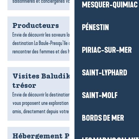
saisonnières et conciergeries vous accompagnent dans...
MESQUER-QUIMIAC
Producteurs
PÉNESTIN
Envie de découvrir les saveurs locales ? Les producteurs de la
destination La Baule-Presqu’île de Guérande vous invitent à
PIRIAC-SUR-MER
rencontrer des femmes et des hommes passionnés,...
SAINT-LYPHARD
Visites Baludik et chasses au
trésor
SAINT-MOLF
Envie de découvrir la destination ? Les jeux de piste Baludik
vous proposent une exploration ludique, en famille ou entre
amis, directement depuis votre téléphone. Suivez des...
BORDS DE MER
Hébergement Pénestin