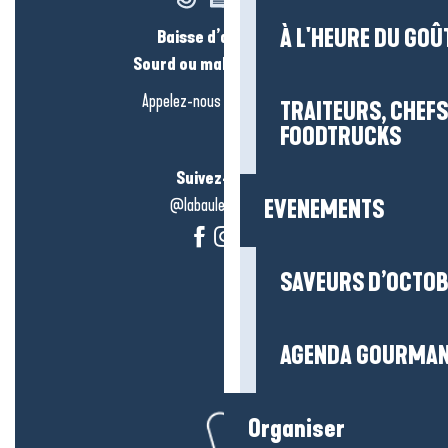
À L'HEURE DU GOÛ
Baisse d’audition ?
Sourd ou malentendant ?
Appelez-nous en
cliquant-ici
TRAITEURS, CHEFS
FOODTRUCKS
Suivez-nous !
@labauleguérande
EVENEMENTS
SAVEURS D’OCTO
AGENDA GOURMA
Organiser