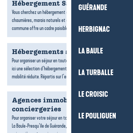
Hébergement Saint-Lyphard
GUÉRANDE
Vous cherchez un hébergement à Saint-Lyphard ? Entre
chaumières, marais naturels et ambiance briéronne, la
commune offre un cadre paisible pour un séjour ressourçant....
HERBIGNAC
LA BAULE
Hébergements accessibles
Pour organiser un séjour en toute tranquillité, on vous propose
ici une sélection d’hébergements accessibles aux personnes à
LA TURBALLE
mobilité réduite. Répartis sur l’ensemble du...
LE CROISIC
Agences immobilières et
conciergeries
LE POULIGUEN
Pour organiser votre séjour en toute sérénité sur la destination
La Baule-Presqu’île de Guérande, les agences de locations