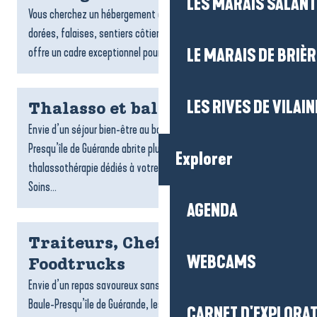
LES MARAIS SALAN
Vous cherchez un hébergement à Pénestin ? Entre plages
dorées, falaises, sentiers côtiers et estuaire, la commune
offre un cadre exceptionnel pour un séjour tourné vers la...
LE MARAIS DE BRIÈR
LES RIVES DE VILAIN
Thalasso et balnéo
Envie d’un séjour bien-être au bord de l’océan ? La Baule-
Presqu’île de Guérande abrite plusieurs centres de
Explorer
thalassothérapie dédiés à votre détente et à votre vitalité.
Soins...
AGENDA
Traiteurs, Chefs à domicile et
WEBCAMS
Foodtrucks
Envie d’un repas savoureux sans cuisiner ? Sur la destination La
Baule-Presqu’île de Guérande, les traiteurs, foodtrucks et chefs
CARNET D'EXPLORA