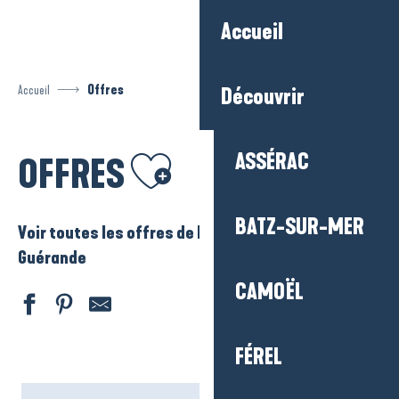
Aller
Accueil
au
contenu
principal
Accueil
Offres
Découvrir
Ajouter aux favoris
ASSÉRAC
OFFRES
BATZ-SUR-MER
Voir toutes les offres de La Baule – Presqu’ile de
Guérande
CAMOËL
FÉREL