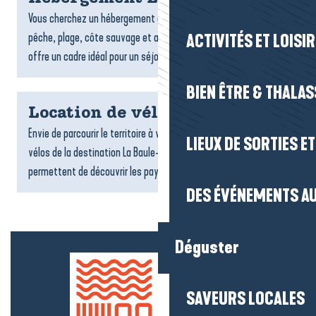
Vous cherchez un hébergement à La Turballe ? Entre port de
pêche, plage, côte sauvage et ambiance maritime, la commune
ACTIVITÉS ET LOISI
offre un cadre idéal pour un séjour authentique face à...
BIEN ÊTRE & THALA
Location de vélos
Envie de parcourir le territoire à votre rythme ? Les loueurs de
LIEUX DE SORTIES E
vélos de la destination La Baule-Presqu’île de Guérande vous
permettent de découvrir les paysages, les villages...
DES ÉVÉNEMENTS AU
Déguster
SAVEURS LOCALES