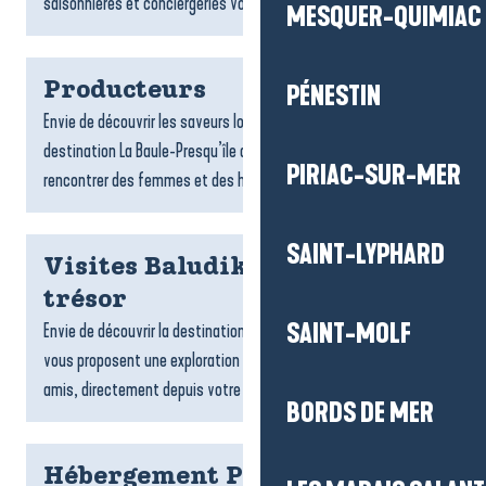
saisonnières et conciergeries vous accompagnent dans...
MESQUER-QUIMIAC
Producteurs
PÉNESTIN
Envie de découvrir les saveurs locales ? Les producteurs de la
destination La Baule-Presqu’île de Guérande vous invitent à
PIRIAC-SUR-MER
rencontrer des femmes et des hommes passionnés,...
SAINT-LYPHARD
Visites Baludik et chasses au
trésor
SAINT-MOLF
Envie de découvrir la destination ? Les jeux de piste Baludik
vous proposent une exploration ludique, en famille ou entre
amis, directement depuis votre téléphone. Suivez des...
BORDS DE MER
Hébergement Pénestin