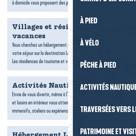
à domicile vous proposent des plats gourmands,...
À PIED
Villages et résidences
vacances
À VÉLO
Vous cherchez un hébergement pratique et confortable pour
votre séjour sur la destination La Baule-Presqu’île de Guérande ?
Les résidences de tourisme et villages vacances sont...
PÊCHE À PIED
Activités Nautiques
ACTIVITÉS NAUTIQUE
Envie de vous divertir, même à l’abri ? De nombreuses activités
et loisirs en intérieur vous attendent : jeux, sports, espaces
TRAVERSÉES VERS LE
immersifs, ateliers ou expériences ludiques....
PATRIMOINE ET VISI
Hébergement La Turballe