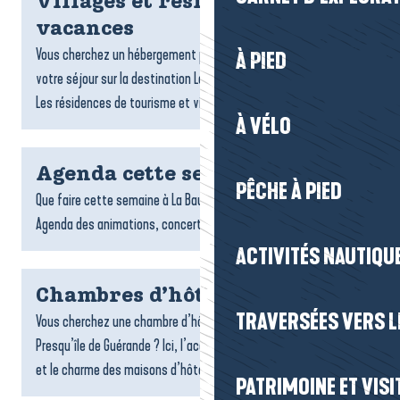
Villages et résidences
vacances
Vous cherchez un hébergement pratique et confortable pour
À PIED
votre séjour sur la destination La Baule-Presqu’île de Guérande ?
Les résidences de tourisme et villages vacances sont...
À VÉLO
Agenda cette semaine
PÊCHE À PIED
Que faire cette semaine à La Baule-Presqu’île de Guérande ?
Agenda des animations, concerts, expo et sorties.
ACTIVITÉS NAUTIQUE
Chambres d’hôtes
TRAVERSÉES VERS LE
Vous cherchez une chambre d’hôtes sur la destination La Baule-
Presqu’île de Guérande ? Ici, l’accueil chaleureux, la convivialité
et le charme des maisons d’hôtes font toute la...
PATRIMOINE ET VISI