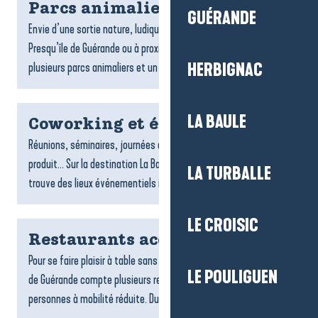
Parcs animaliers
GUÉRANDE
Envie d’une sortie nature, ludique et dépaysante ? À La Baule-
Presqu’île de Guérande ou à proximité de la destination,
plusieurs parcs animaliers et un grand aquarium vous...
HERBIGNAC
LA BAULE
Coworking et évènementiel
Réunions, séminaires, journées d’équipe, lancements de
produit… Sur la destination La Baule-Presqu’île de Guérande, on
LA TURBALLE
trouve des lieux événementiels inspirants et des espaces...
LE CROISIC
Restaurants accessibles
Pour se faire plaisir à table sans contrainte, La Baule-Presqu’île
LE POULIGUEN
de Guérande compte plusieurs restaurants accessibles aux
personnes à mobilité réduite. Du bord de mer aux...