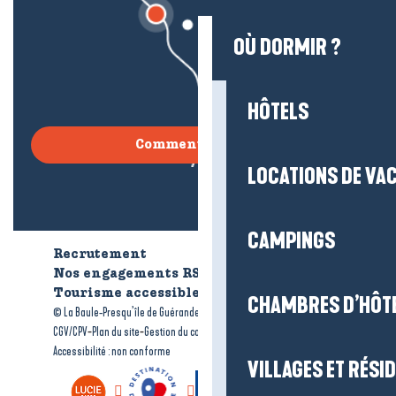
OÙ DORMIR ?
HÔTELS
Comment venir ?
LOCATIONS DE VA
CAMPINGS
Recrutement
Qui sommes-nous ?
Nos engagements RSE
Tourisme accessible
Brochures
CHAMBRES D’HÔT
-
-
© La Baule-Presqu’île de Guérande tourisme
Mentions légales
-
-
-
CGV/CPV
Plan du site
Gestion du consentement
Accessibilité : non conforme
VILLAGES ET RÉS