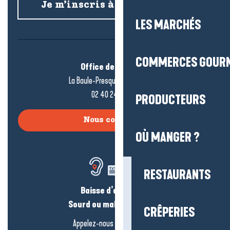
Je m’inscris à la newsletter
LES MARCHÉS
COMMERCES GOUR
Office de tourisme
La Baule-Presqu’île de Guérande
02 40 24 34 44
PRODUCTEURS
Nous contacter
OÙ MANGER ?
RESTAURANTS
Baisse d’audition ?
Sourd ou malentendant ?
CRÊPERIES
Appelez-nous en
cliquant-ici