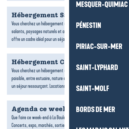
MESQUER-QUIMIAC
Hébergement Saint-Molf
Vous cherchez un hébergement à Saint-Molf ? Entre marais
PÉNESTIN
salants, paysages naturels et ambiance paisible, la commune
offre un cadre idéal pour un séjour ressourçant. Locations,...
PIRIAC-SUR-MER
Hébergement Camoël
SAINT-LYPHARD
Vous cherchez un hébergement à Camoël ? Cette commune
paisible, entre estuaire, nature et campagne, est parfaite pour
un séjour ressourçant. Locations, chambres d’hôtes ou...
SAINT-MOLF
BORDS DE MER
Agenda ce week end
Que faire ce week-end à La Baule-Presqu’île de Guérande ?
Concerts, expo, marchés, sorties et événements à ne pas