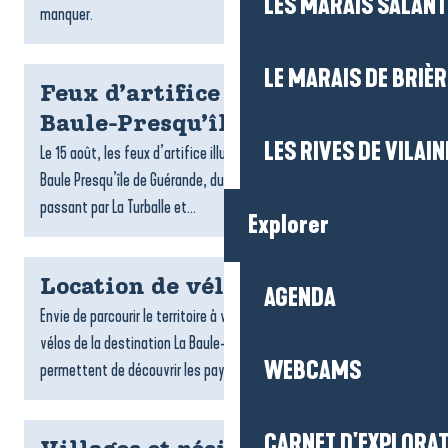
LES MARAIS SALAN
manquer.
LE MARAIS DE BRIÈR
Feux d’artifice du 15 août à La
Baule-Presqu’île de Guérande
LES RIVES DE VILAIN
Le 15 août, les feux d’artifice illuminent les soirées d’été à La
Baule Presqu’île de Guérande, du Croisic jusqu’à Pénestin en
passant par La Turballe et...
Explorer
Location de vélos
AGENDA
Envie de parcourir le territoire à votre rythme ? Les loueurs de
vélos de la destination La Baule-Presqu’île de Guérande vous
WEBCAMS
permettent de découvrir les paysages, les villages...
CARNET D'EXPLORA