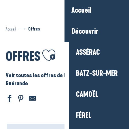
Aller
Accueil
au
contenu
principal
Accueil
Offres
Découvrir
Ajouter aux favoris
ASSÉRAC
OFFRES
BATZ-SUR-MER
Voir toutes les offres de La Baule – Presqu’ile de
Guérande
CAMOËL
FÉREL