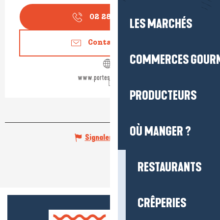
02 28 55 05
▒▒
LES MARCHÉS
Contactez-nous
COMMERCES GOUR
www.portesaintmichel.fr
PRODUCTEURS
OÙ MANGER ?
Signaler une erreur
RESTAURANTS
CRÊPERIES