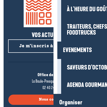
À L'HEURE DU GOÛ
TRAITEURS, CHEFS
FOODTRUCKS
VOS ACTUS SALÉES !
Je m’inscris à la newsletter
EVENEMENTS
SAVEURS D’OCTO
Office de tourisme
La Baule-Presqu’île de Guérande
AGENDA GOURMA
02 40 24 34 44
Nous contacter
Organiser