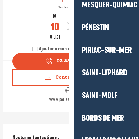
MESQUER-QUIMIAC
Voir les horaires
DU
AU
10
30
PÉNESTIN
JUILLET
AOÛT
Ajouter à mon calendrier Google
PIRIAC-SUR-MER
02 28 55 05
▒▒
SAINT-LYPHARD
Contactez-nous
SAINT-MOLF
www.portesaintmichel.fr
BORDS DE MER
Description
Nocturne fantastique :