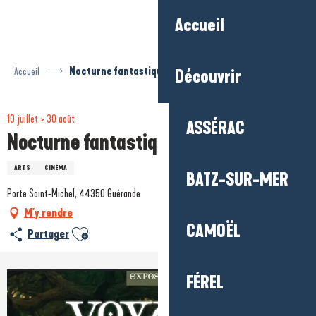
Aller
Accueil
au
contenu
principal
Accueil
Nocturne fantastique
Découvrir
10 juillet > 30 août
ASSÉRAC
Nocturne fantastique
ARTS
CINÉMA
BATZ-SUR-MER
Porte Saint-Michel, 44350 Guérande
M'y rendre
CAMOËL
Ajouter aux favoris
Partager
FÉREL
+1 photo