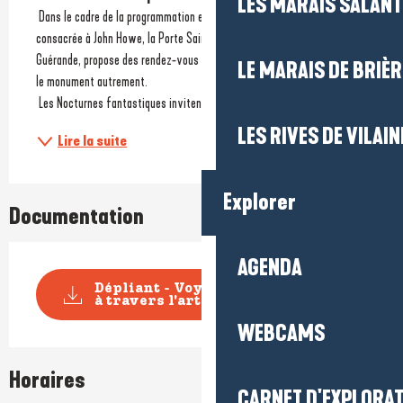
LES MARAIS SALAN
 Dans le cadre de la programmation estivale autour de l’exposition 
consacrée à John Howe, la Porte Saint-Michel, Château-Musée de 
Guérande, propose des rendez-vous en soirée permettant de découvrir 
LE MARAIS DE BRIÈR
le monument autrement.
 Les Nocturnes fantastiques invitent petits et grands à...
LES RIVES DE VILAIN
Lire la suite
Explorer
Documentation
AGENDA
Dépliant - Voyages fantastiques
à travers l'art...
WEBCAMS
Horaires
CARNET D'EXPLORA