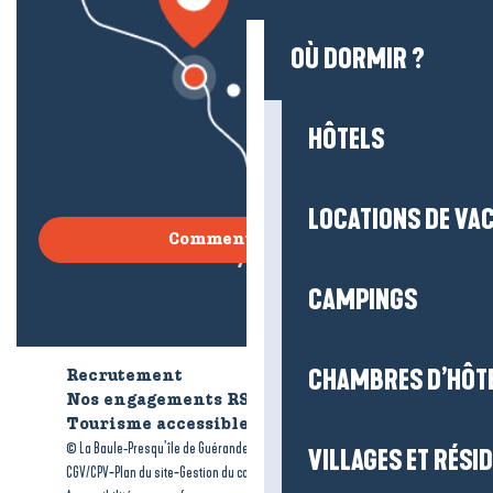
OÙ DORMIR ?
HÔTELS
LOCATIONS DE VA
Comment venir ?
CAMPINGS
CHAMBRES D’HÔT
Recrutement
Qui sommes-nous ?
Nos engagements RSE
Tourisme accessible
Brochures
-
-
© La Baule-Presqu’île de Guérande tourisme
Mentions légales
VILLAGES ET RÉS
-
-
-
CGV/CPV
Plan du site
Gestion du consentement