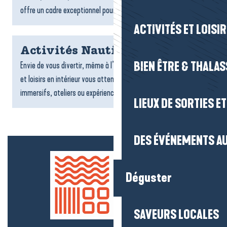
offre un cadre exceptionnel pour un séjour tourné vers la...
ACTIVITÉS ET LOISI
Activités Nautiques
BIEN ÊTRE & THALA
Envie de vous divertir, même à l’abri ? De nombreuses activités
et loisirs en intérieur vous attendent : jeux, sports, espaces
immersifs, ateliers ou expériences ludiques....
LIEUX DE SORTIES E
DES ÉVÉNEMENTS AU
Déguster
SAVEURS LOCALES