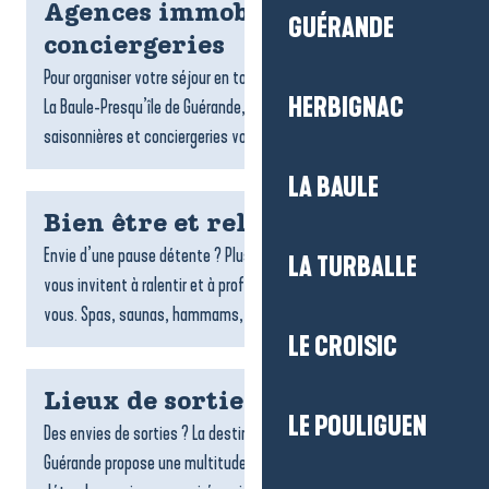
Agences immobilières et
GUÉRANDE
conciergeries
Pour organiser votre séjour en toute sérénité sur la destination
HERBIGNAC
La Baule-Presqu’île de Guérande, les agences de locations
saisonnières et conciergeries vous accompagnent dans...
LA BAULE
Bien être et relaxation
Envie d’une pause détente ? Plusieurs espaces de bien-être
LA TURBALLE
vous invitent à ralentir et à profiter d’un moment rien qu’à
vous. Spas, saunas, hammams, soins du corps,...
LE CROISIC
Lieux de sorties et spectacles
LE POULIGUEN
Des envies de sorties ? La destination La Baule-Presqu’île de
Guérande propose une multitude de lieux pour s’amuser, se