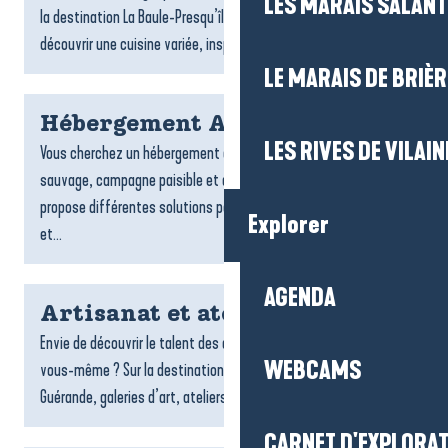
LES MARAIS SALAN
la destination La Baule-Presqu’île de Guérande vous invitent à
découvrir une cuisine variée, inspirée par...
LE MARAIS DE BRIÈR
Hébergement Assérac
LES RIVES DE VILAIN
Vous cherchez un hébergement à Assérac ? Entre littoral
sauvage, campagne paisible et douceur de vivre, Assérac
propose différentes solutions pour profiter d’un séjour calme
Explorer
et...
AGENDA
Artisanat et ateliers créatifs
Envie de découvrir le talent des artisans locaux ou de créer
WEBCAMS
vous-même ? Sur la destination La Baule-Presqu’île de
Guérande, galeries d’art, ateliers et espaces créatifs vous...
CARNET D'EXPLORA