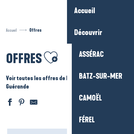
Aller
Accueil
au
contenu
principal
Accueil
Offres
Découvrir
Ajouter aux favoris
ASSÉRAC
OFFRES
BATZ-SUR-MER
Voir toutes les offres de La Baule – Presqu’ile de
Guérande
CAMOËL
FÉREL