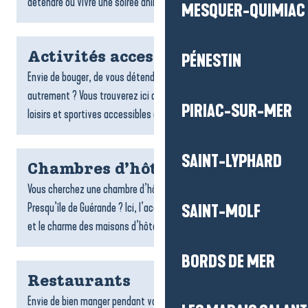
détendre ou vivre une soirée animée : bars...
MESQUER-QUIMIAC
Activités accessibles
PÉNESTIN
Envie de bouger, de vous détendre ou de découvrir le territoire
autrement ? Vous trouverez ici de nombreuses activités de
PIRIAC-SUR-MER
loisirs et sportives accessibles aux personnes à...
SAINT-LYPHARD
Chambres d’hôtes
Vous cherchez une chambre d’hôtes sur la destination La Baule-
Presqu’île de Guérande ? Ici, l’accueil chaleureux, la convivialité
SAINT-MOLF
et le charme des maisons d’hôtes font toute la...
BORDS DE MER
Restaurants
Envie de bien manger pendant votre séjour ? Les restaurants de