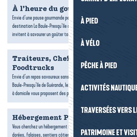
À l’heure du goûter
Envie d’une pause gourmande pendant votre séjour ? Sur la
À PIED
destination La Baule-Presqu’île de Guérande, de nombreux lieux
invitent à savourer un goûter tout en douceur : salons...
À VÉLO
Traiteurs, Chefs à domicile et
PÊCHE À PIED
Foodtrucks
Envie d’un repas savoureux sans cuisiner ? Sur la destination La
Baule-Presqu’île de Guérande, les traiteurs, foodtrucks et chefs
ACTIVITÉS NAUTIQUE
à domicile vous proposent des plats gourmands,...
TRAVERSÉES VERS LE
Hébergement Pénestin
Vous cherchez un hébergement à Pénestin ? Entre plages
PATRIMOINE ET VISI
dorées, falaises, sentiers côtiers et estuaire, la commune