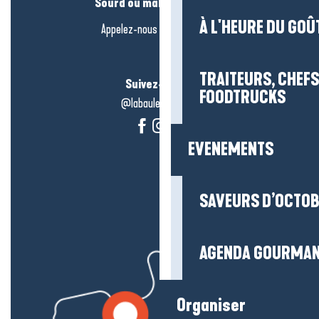
Sourd ou malentendant ?
À L'HEURE DU GOÛ
Appelez-nous en
cliquant-ici
TRAITEURS, CHEFS
Suivez-nous !
FOODTRUCKS
@labauleguérande
EVENEMENTS
SAVEURS D’OCTO
AGENDA GOURMA
Organiser