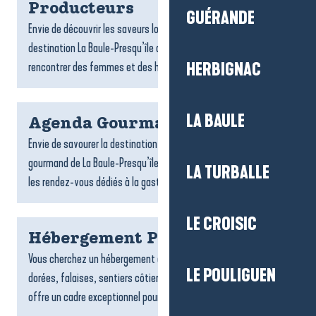
Producteurs
GUÉRANDE
Envie de découvrir les saveurs locales ? Les producteurs de la
destination La Baule-Presqu’île de Guérande vous invitent à
rencontrer des femmes et des hommes passionnés,...
HERBIGNAC
LA BAULE
Agenda Gourmand
Envie de savourer la destination autrement ? L’agenda
gourmand de La Baule-Presqu’île de Guérande rassemble tous
LA TURBALLE
les rendez-vous dédiés à la gastronomie et aux plaisirs de la...
LE CROISIC
Hébergement Pénestin
Vous cherchez un hébergement à Pénestin ? Entre plages
LE POULIGUEN
dorées, falaises, sentiers côtiers et estuaire, la commune
offre un cadre exceptionnel pour un séjour tourné vers la...