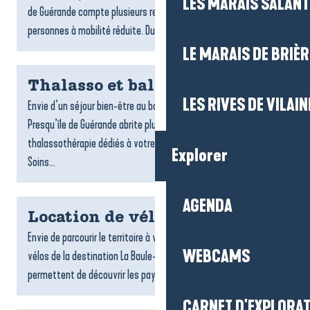
LES MARAIS SALAN
de Guérande compte plusieurs restaurants accessibles aux
personnes à mobilité réduite. Du bord de mer aux...
LE MARAIS DE BRIÈR
Thalasso et balnéo
LES RIVES DE VILAIN
Envie d’un séjour bien-être au bord de l’océan ? La Baule-
Presqu’île de Guérande abrite plusieurs centres de
thalassothérapie dédiés à votre détente et à votre vitalité.
Explorer
Soins...
AGENDA
Location de vélos
Envie de parcourir le territoire à votre rythme ? Les loueurs de
WEBCAMS
vélos de la destination La Baule-Presqu’île de Guérande vous
permettent de découvrir les paysages, les villages...
CARNET D'EXPLORA