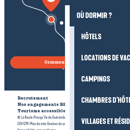
OÙ DORMIR ?
HÔTELS
LOCATIONS DE VA
Comment venir ?
CAMPINGS
CHAMBRES D’HÔT
Recrutement
Qui sommes-nous ?
Nos engagements RSE
Tourisme accessible
Brochures
-
-
© La Baule-Presqu’île de Guérande tourisme
Mentions légales
VILLAGES ET RÉS
-
-
-
CGV/CPV
Plan du site
Gestion du consentement