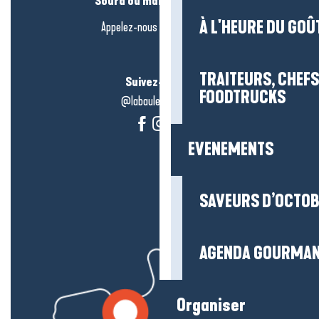
Sourd ou malentendant ?
À L'HEURE DU GOÛ
Appelez-nous en
cliquant-ici
TRAITEURS, CHEFS
Suivez-nous !
FOODTRUCKS
@labauleguérande
EVENEMENTS
SAVEURS D’OCTO
AGENDA GOURMA
Organiser