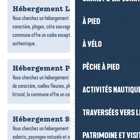
Hébergement Le Croisic
Vous cherchez un hébergement au Croisic ? Entre port de
À PIED
caractère, plages, côte sauvage et ruelles typiques, la
commune offre un cadre exceptionnel pour un séjour
À VÉLO
authentique...
PÊCHE À PIED
Hébergement Piriac-sur-Mer
Vous cherchez un hébergement à Piriac-sur-Mer ? Entre village
de caractère, ruelles fleuries, plages, criques et charme du
ACTIVITÉS NAUTIQUE
littoral, la commune offre un cadre idéal pour un...
TRAVERSÉES VERS LE
Hébergement Saint-Molf
Vous cherchez un hébergement à Saint-Molf ? Entre marais
PATRIMOINE ET VISI
salants, paysages naturels et ambiance paisible, la commune