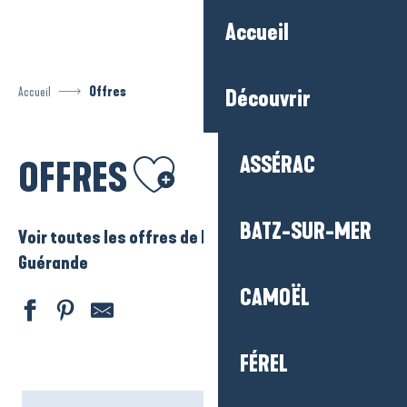
Aller
Accueil
au
contenu
principal
Accueil
Offres
Découvrir
Ajouter aux favoris
ASSÉRAC
OFFRES
BATZ-SUR-MER
Voir toutes les offres de La Baule – Presqu’ile de
Guérande
CAMOËL
FÉREL