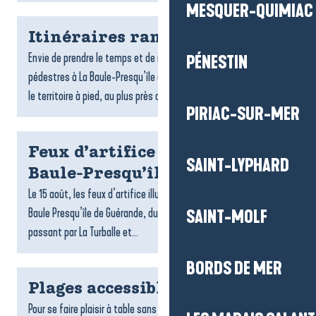
MESQUER-QUIMIAC
Itinéraires rando
Envie de prendre le temps et de respirer ? Les randonnées
PÉNESTIN
pédestres à La Baule-Presqu’île de Guérande invitent à explorer
le territoire à pied, au plus près des paysages. Entre...
PIRIAC-SUR-MER
Feux d’artifice du 15 août à La
SAINT-LYPHARD
Baule-Presqu’île de Guérande
Le 15 août, les feux d’artifice illuminent les soirées d’été à La
Baule Presqu’île de Guérande, du Croisic jusqu’à Pénestin en
SAINT-MOLF
passant par La Turballe et...
BORDS DE MER
Plages accessibles
Pour se faire plaisir à table sans contrainte, La Baule-Presqu’île