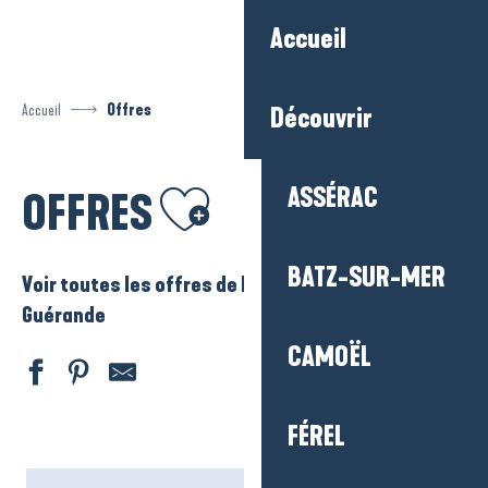
Aller
Accueil
au
contenu
principal
Accueil
Offres
Découvrir
Ajouter aux favoris
ASSÉRAC
OFFRES
BATZ-SUR-MER
Voir toutes les offres de La Baule – Presqu’ile de
Guérande
CAMOËL
FÉREL