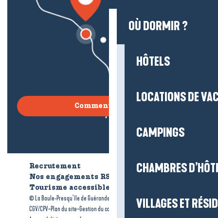
OÙ DORMIR ?
HÔTELS
LOCATIONS DE VA
Comment venir ?
CAMPINGS
CHAMBRES D’HÔT
Recrutement
Qui sommes-nous ?
Nos engagements RSE
Tourisme accessible
Brochures
-
-
© La Baule-Presqu’île de Guérande tourisme
Mentions légales
VILLAGES ET RÉS
-
-
-
CGV/CPV
Plan du site
Gestion du consentement