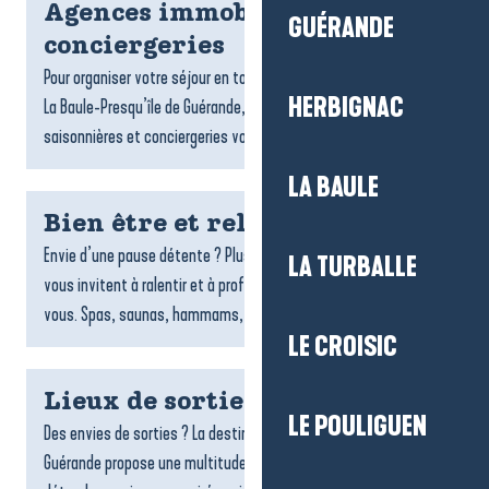
Agences immobilières et
GUÉRANDE
conciergeries
Pour organiser votre séjour en toute sérénité sur la destination
HERBIGNAC
La Baule-Presqu’île de Guérande, les agences de locations
saisonnières et conciergeries vous accompagnent dans...
LA BAULE
Bien être et relaxation
Envie d’une pause détente ? Plusieurs espaces de bien-être
LA TURBALLE
vous invitent à ralentir et à profiter d’un moment rien qu’à
vous. Spas, saunas, hammams, soins du corps,...
LE CROISIC
Lieux de sorties et spectacles
LE POULIGUEN
Des envies de sorties ? La destination La Baule-Presqu’île de
Guérande propose une multitude de lieux pour s’amuser, se