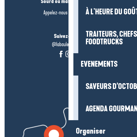
Sourd ou malentendant ?
À L'HEURE DU GOÛ
Appelez-nous en
cliquant-ici
TRAITEURS, CHEFS
Suivez-nous !
FOODTRUCKS
@labauleguérande
EVENEMENTS
SAVEURS D’OCTO
AGENDA GOURMA
Organiser