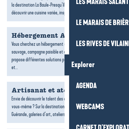
LES MARAIS SALAN
la destination La Baule-Presqu’île de Guérande vous invitent à
découvrir une cuisine variée, inspirée par...
LE MARAIS DE BRIÈR
Hébergement Assérac
LES RIVES DE VILAIN
Vous cherchez un hébergement à Assérac ? Entre littoral
sauvage, campagne paisible et douceur de vivre, Assérac
propose différentes solutions pour profiter d’un séjour calme
Explorer
et...
AGENDA
Artisanat et ateliers créatifs
Envie de découvrir le talent des artisans locaux ou de créer
WEBCAMS
vous-même ? Sur la destination La Baule-Presqu’île de
Guérande, galeries d’art, ateliers et espaces créatifs vous...
CARNET D'EXPLORA