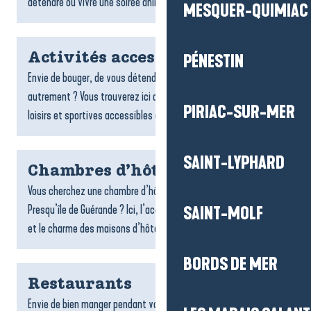
détendre ou vivre une soirée animée : bars...
MESQUER-QUIMIAC
Activités accessibles
PÉNESTIN
Envie de bouger, de vous détendre ou de découvrir le territoire
autrement ? Vous trouverez ici de nombreuses activités de
PIRIAC-SUR-MER
loisirs et sportives accessibles aux personnes à...
SAINT-LYPHARD
Chambres d’hôtes
Vous cherchez une chambre d’hôtes sur la destination La Baule-
Presqu’île de Guérande ? Ici, l’accueil chaleureux, la convivialité
SAINT-MOLF
et le charme des maisons d’hôtes font toute la...
BORDS DE MER
Restaurants
Envie de bien manger pendant votre séjour ? Les restaurants de