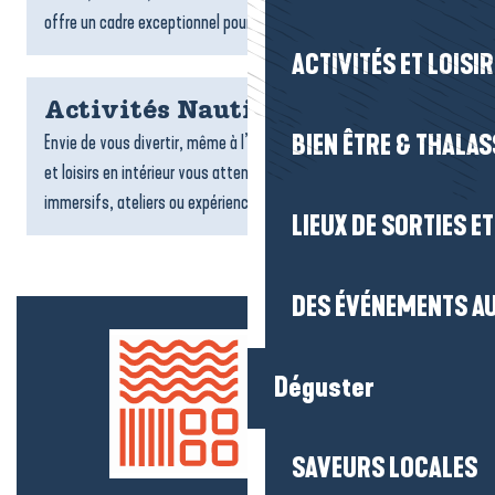
offre un cadre exceptionnel pour un séjour tourné vers la...
ACTIVITÉS ET LOISI
Activités Nautiques
BIEN ÊTRE & THALA
Envie de vous divertir, même à l’abri ? De nombreuses activités
et loisirs en intérieur vous attendent : jeux, sports, espaces
immersifs, ateliers ou expériences ludiques....
LIEUX DE SORTIES E
DES ÉVÉNEMENTS AU
Déguster
SAVEURS LOCALES