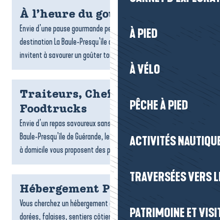
À l’heure du goûter
Envie d’une pause gourmande pendant votre séjour ? Sur la
À PIED
destination La Baule-Presqu’île de Guérande, de nombreux lieux
invitent à savourer un goûter tout en douceur : salons...
À VÉLO
Traiteurs, Chefs à domicile et
PÊCHE À PIED
Foodtrucks
Envie d’un repas savoureux sans cuisiner ? Sur la destination La
Baule-Presqu’île de Guérande, les traiteurs, foodtrucks et chefs
ACTIVITÉS NAUTIQUE
à domicile vous proposent des plats gourmands,...
TRAVERSÉES VERS LE
Hébergement Pénestin
Vous cherchez un hébergement à Pénestin ? Entre plages
PATRIMOINE ET VISI
dorées, falaises, sentiers côtiers et estuaire, la commune