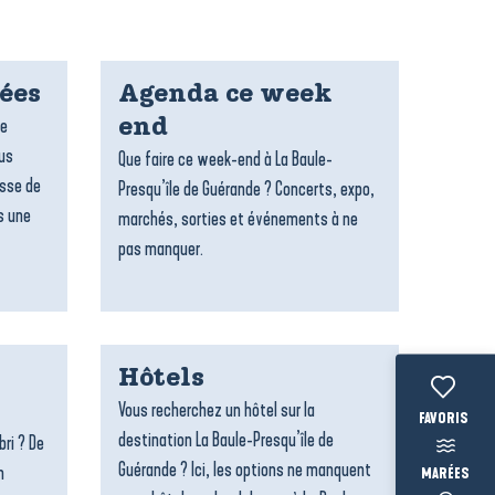
dées
Agenda ce week
re
end
ous
Que faire ce week-end à La Baule-
esse de
Presqu’île de Guérande ? Concerts, expo,
s une
marchés, sorties et événements à ne
pas manquer.
Hôtels
Vous recherchez un hôtel sur la
Voir les fav
destination La Baule-Presqu’île de
bri ? De
Guérande ? Ici, les options ne manquent
n
MARÉES