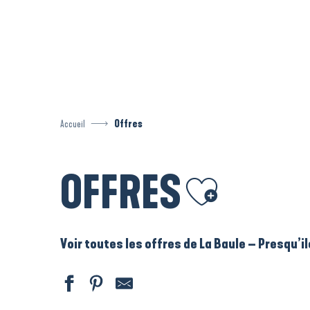
Aller
au
contenu
principal
Accueil
Offres
OFFRES
Ajouter aux favoris
Voir toutes les offres de La Baule – Presqu’i