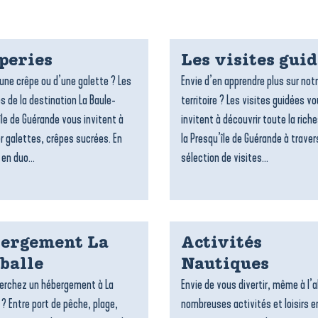
peries
Les visites gui
’une crêpe ou d’une galette ? Les
Envie d’en apprendre plus sur not
s de la destination La Baule-
territoire ? Les visites guidées v
île de Guérande vous invitent à
invitent à découvrir toute la rich
r galettes, crêpes sucrées. En
la Presqu’île de Guérande à traver
 en duo...
sélection de visites...
ergement La
Activités
balle
Nautiques
erchez un hébergement à La
Envie de vous divertir, même à l’a
 ? Entre port de pêche, plage,
nombreuses activités et loisirs e