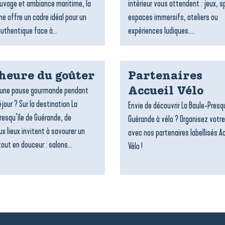
uvage et ambiance maritime, la
intérieur vous attendent : jeux, s
 offre un cadre idéal pour un
espaces immersifs, ateliers ou
authentique face à...
expériences ludiques....
’heure du goûter
Partenaires
’une pause gourmande pendant
Accueil Vélo
jour ? Sur la destination La
Envie de découvrir La Baule-Presqu
resqu’île de Guérande, de
Guérande à vélo ? Organisez votre
x lieux invitent à savourer un
avec nos partenaires labellisés A
out en douceur : salons...
Vélo !