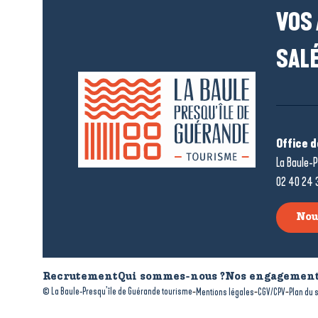
VOS
SALÉ
Office 
La Baule-P
02 40 24 
Nou
Recrutement
Qui sommes-nous ?
Nos engagement
-
-
-
© La Baule-Presqu’île de Guérande tourisme
Mentions légales
CGV/CPV
Plan du s