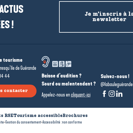
 ACTUS
Je m’inscris à l
newsletter
ES !
de tourisme
resqu’île de Guérande
Baisse d’audition ?
34 44
Suivez-nous !
Sourd ou malentendant ?
@labauleguérande
s contacter
Appelez-nous en
cliquant-ici
s RSE
Tourisme accessible
Brochures
-
-
ite
Gestion du consentement
Accessibilité : non conforme