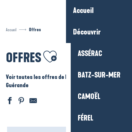
Aller
Accueil
au
contenu
principal
Accueil
Offres
Découvrir
Ajouter aux favoris
ASSÉRAC
OFFRES
BATZ-SUR-MER
Voir toutes les offres de La Baule – Presqu’ile de
Guérande
CAMOËL
FÉREL