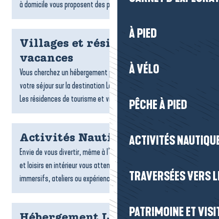
à domicile vous proposent des plats gourmands,...
À PIED
Villages et résidences
vacances
À VÉLO
Vous cherchez un hébergement pratique et confortable pour
votre séjour sur la destination La Baule-Presqu’île de Guérande ?
Les résidences de tourisme et villages vacances sont...
PÊCHE À PIED
Activités Nautiques
ACTIVITÉS NAUTIQUE
Envie de vous divertir, même à l’abri ? De nombreuses activités
et loisirs en intérieur vous attendent : jeux, sports, espaces
TRAVERSÉES VERS LE
immersifs, ateliers ou expériences ludiques....
PATRIMOINE ET VISI
Hébergement La Turballe