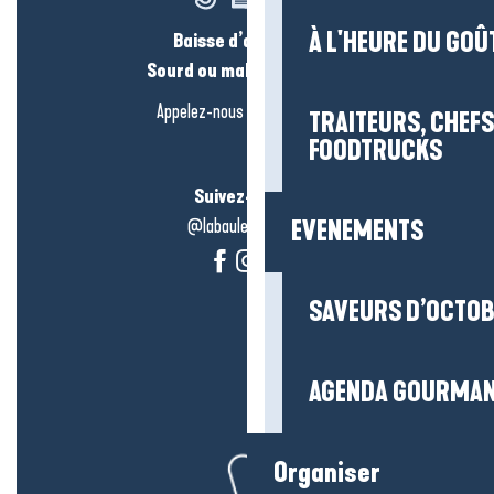
À L'HEURE DU GOÛ
Baisse d’audition ?
Sourd ou malentendant ?
Appelez-nous en
cliquant-ici
TRAITEURS, CHEFS
FOODTRUCKS
Suivez-nous !
@labauleguérande
EVENEMENTS
SAVEURS D’OCTO
AGENDA GOURMA
Organiser