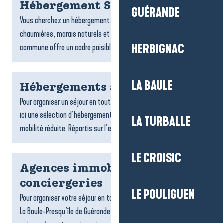
Hébergement Saint-Lyphard
GUÉRANDE
Vous cherchez un hébergement à Saint-Lyphard ? Entre
chaumières, marais naturels et ambiance briéronne, la
commune offre un cadre paisible pour un séjour ressourçant....
HERBIGNAC
LA BAULE
Hébergements accessibles
Pour organiser un séjour en toute tranquillité, on vous propose
ici une sélection d’hébergements accessibles aux personnes à
LA TURBALLE
mobilité réduite. Répartis sur l’ensemble du...
LE CROISIC
Agences immobilières et
conciergeries
LE POULIGUEN
Pour organiser votre séjour en toute sérénité sur la destination
La Baule-Presqu’île de Guérande, les agences de locations