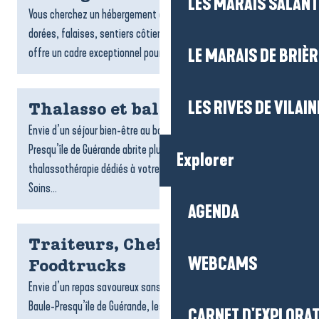
LES MARAIS SALAN
Vous cherchez un hébergement à Pénestin ? Entre plages
dorées, falaises, sentiers côtiers et estuaire, la commune
offre un cadre exceptionnel pour un séjour tourné vers la...
LE MARAIS DE BRIÈR
LES RIVES DE VILAIN
Thalasso et balnéo
Envie d’un séjour bien-être au bord de l’océan ? La Baule-
Presqu’île de Guérande abrite plusieurs centres de
Explorer
thalassothérapie dédiés à votre détente et à votre vitalité.
Soins...
AGENDA
Traiteurs, Chefs à domicile et
WEBCAMS
Foodtrucks
Envie d’un repas savoureux sans cuisiner ? Sur la destination La
Baule-Presqu’île de Guérande, les traiteurs, foodtrucks et chefs
CARNET D'EXPLORA