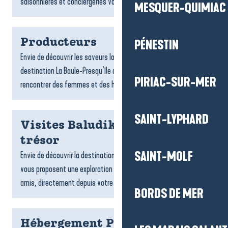
saisonnières et conciergeries vous accompagnent dans...
MESQUER-QUIMIAC
Producteurs
PÉNESTIN
Envie de découvrir les saveurs locales ? Les producteurs de la
destination La Baule-Presqu’île de Guérande vous invitent à
PIRIAC-SUR-MER
rencontrer des femmes et des hommes passionnés,...
SAINT-LYPHARD
Visites Baludik et chasses au
trésor
SAINT-MOLF
Envie de découvrir la destination ? Les jeux de piste Baludik
vous proposent une exploration ludique, en famille ou entre
amis, directement depuis votre téléphone. Suivez des...
BORDS DE MER
Hébergement Pénestin