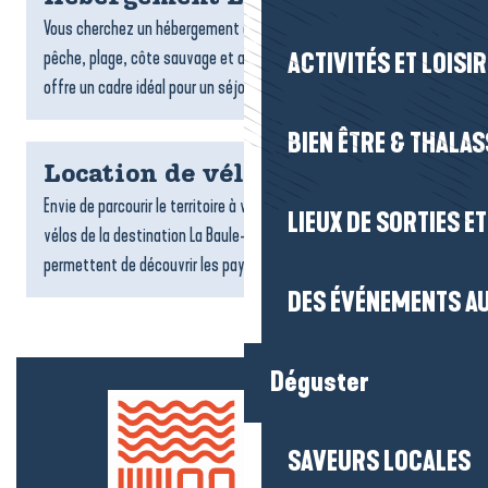
Vous cherchez un hébergement à La Turballe ? Entre port de
pêche, plage, côte sauvage et ambiance maritime, la commune
ACTIVITÉS ET LOISI
offre un cadre idéal pour un séjour authentique face à...
BIEN ÊTRE & THALA
Location de vélos
Envie de parcourir le territoire à votre rythme ? Les loueurs de
LIEUX DE SORTIES E
vélos de la destination La Baule-Presqu’île de Guérande vous
permettent de découvrir les paysages, les villages...
DES ÉVÉNEMENTS AU
Déguster
SAVEURS LOCALES