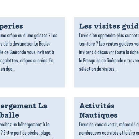
peries
Les visites gui
’une crêpe ou d’une galette ? Les
Envie d’en apprendre plus sur not
s de la destination La Baule-
territoire ? Les visites guidées v
île de Guérande vous invitent à
invitent à découvrir toute la rich
r galettes, crêpes sucrées. En
la Presqu’île de Guérande à traver
 en duo...
sélection de visites...
ergement La
Activités
balle
Nautiques
erchez un hébergement à La
Envie de vous divertir, même à l’a
 ? Entre port de pêche, plage,
nombreuses activités et loisirs e