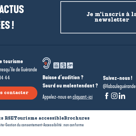
 ACTUS
Je m’inscris à l
newsletter
ES !
de tourisme
resqu’île de Guérande
Baisse d’audition ?
34 44
Suivez-nous !
Sourd ou malentendant ?
@labauleguérande
s contacter
Appelez-nous en
cliquant-ici
s RSE
Tourisme accessible
Brochures
-
-
ite
Gestion du consentement
Accessibilité : non conforme