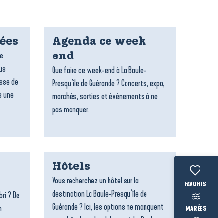
dées
Agenda ce week
re
end
ous
Que faire ce week-end à La Baule-
esse de
Presqu’île de Guérande ? Concerts, expo,
s une
marchés, sorties et événements à ne
pas manquer.
Hôtels
Vous recherchez un hôtel sur la
Voir les fav
destination La Baule-Presqu’île de
bri ? De
Guérande ? Ici, les options ne manquent
n
MARÉES