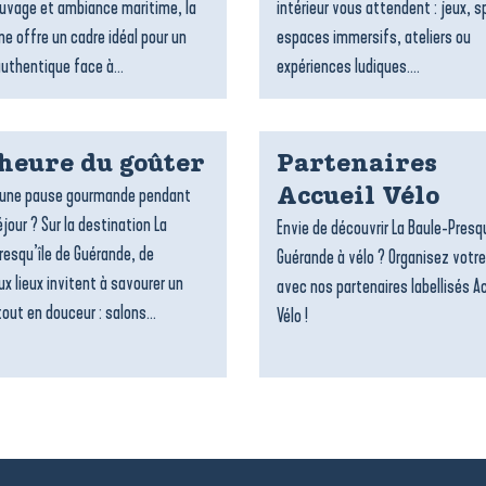
uvage et ambiance maritime, la
intérieur vous attendent : jeux, s
 offre un cadre idéal pour un
espaces immersifs, ateliers ou
authentique face à...
expériences ludiques....
’heure du goûter
Partenaires
’une pause gourmande pendant
Accueil Vélo
jour ? Sur la destination La
Envie de découvrir La Baule-Presqu
resqu’île de Guérande, de
Guérande à vélo ? Organisez votre
x lieux invitent à savourer un
avec nos partenaires labellisés A
out en douceur : salons...
Vélo !