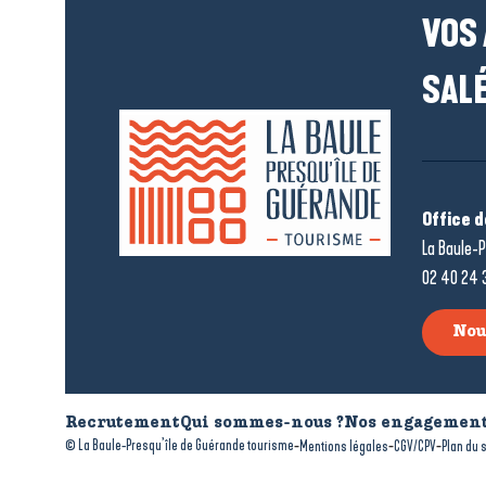
VOS
SALÉ
Office 
La Baule-P
02 40 24 
Nou
Recrutement
Qui sommes-nous ?
Nos engagement
-
-
-
© La Baule-Presqu’île de Guérande tourisme
Mentions légales
CGV/CPV
Plan du s