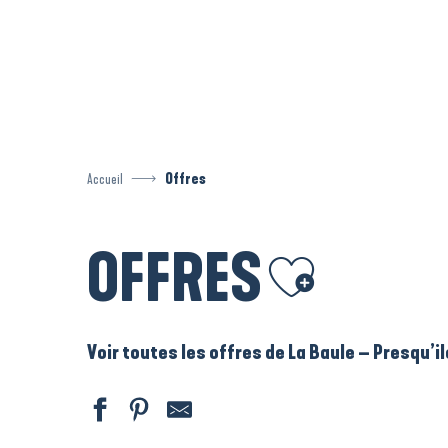
Aller
au
contenu
principal
Accueil
Offres
OFFRES
Ajouter aux favoris
Voir toutes les offres de La Baule – Presqu’i