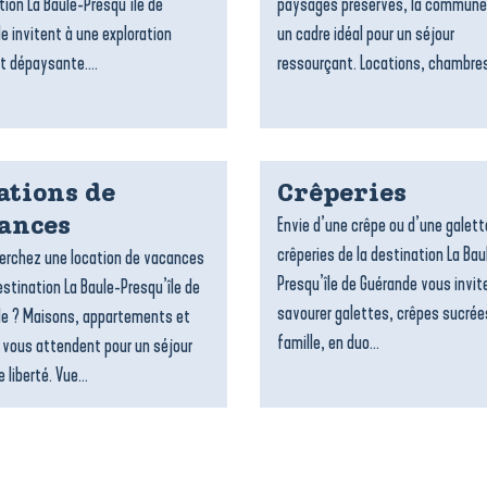
tion La Baule-Presqu’île de
paysages préservés, la commune
e invitent à une exploration
un cadre idéal pour un séjour
t dépaysante....
ressourçant. Locations, chambres
ations de
Crêperies
Envie d’une crêpe ou d’une galett
ances
crêperies de la destination La Bau
erchez une location de vacances
Presqu’île de Guérande vous invit
estination La Baule-Presqu’île de
savourer galettes, crêpes sucrée
e ? Maisons, appartements et
famille, en duo...
 vous attendent pour un séjour
 liberté. Vue...