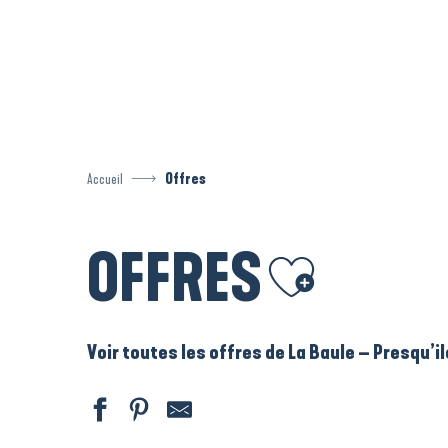
Aller
au
contenu
principal
Accueil
Offres
OFFRES
Ajouter aux favoris
Voir toutes les offres de La Baule – Presqu’i