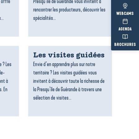
 offre
Presqu’île de Guérande vous invitent à
rencontrer les producteurs, découvrir les
WEBCAMS
...
spécialités...
AGENDA
BROCHURES
Les visites guidées
e ? Les
Envie d’en apprendre plus sur notre
le-
territoire ? Les visites guidées vous
ent à
invitent à découvrir toute la richesse de
s. En
la Presqu’île de Guérande à travers une
sélection de visites...