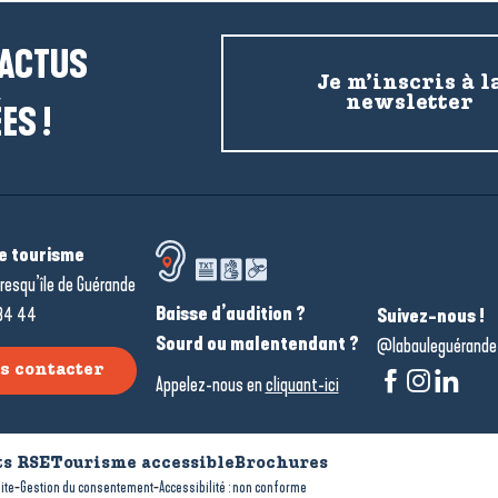
 ACTUS
Je m’inscris à l
newsletter
ES !
de tourisme
resqu’île de Guérande
Baisse d’audition ?
34 44
Suivez-nous !
Sourd ou malentendant ?
@labauleguérande
s contacter
Appelez-nous en
cliquant-ici
s RSE
Tourisme accessible
Brochures
-
-
ite
Gestion du consentement
Accessibilité : non conforme