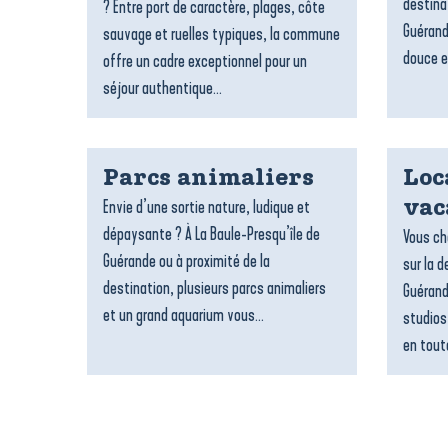
destina
? Entre port de caractère, plages, côte
Guérand
sauvage et ruelles typiques, la commune
douce e
offre un cadre exceptionnel pour un
séjour authentique...
Parcs animaliers
Loc
Envie d’une sortie nature, ludique et
vac
dépaysante ? À La Baule-Presqu’île de
Vous ch
Guérande ou à proximité de la
sur la d
destination, plusieurs parcs animaliers
Guérand
et un grand aquarium vous...
studios
en toute