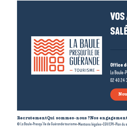
VOS
SALÉ
Office 
La Baule-P
02 40 24 
Nou
Recrutement
Qui sommes-nous ?
Nos engagement
-
-
-
© La Baule-Presqu’île de Guérande tourisme
Mentions légales
CGV/CPV
Plan du s