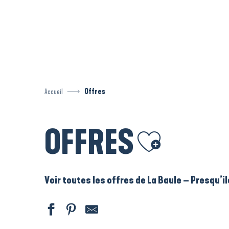
Aller
au
contenu
principal
Accueil
Offres
OFFRES
Ajouter aux favoris
Voir toutes les offres de La Baule – Presqu’i