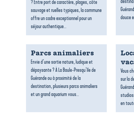
destina
? Entre port de caractère, plages, côte
Guérand
sauvage et ruelles typiques, la commune
douce e
offre un cadre exceptionnel pour un
séjour authentique...
Parcs animaliers
Loc
Envie d’une sortie nature, ludique et
vac
dépaysante ? À La Baule-Presqu’île de
Vous ch
Guérande ou à proximité de la
sur la d
destination, plusieurs parcs animaliers
Guérand
et un grand aquarium vous...
studios
en toute