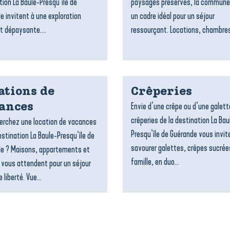
tion La Baule-Presqu’île de
paysages préservés, la commune
e invitent à une exploration
un cadre idéal pour un séjour
t dépaysante....
ressourçant. Locations, chambres
ations de
Crêperies
Envie d’une crêpe ou d’une galett
ances
crêperies de la destination La Bau
erchez une location de vacances
Presqu’île de Guérande vous invit
estination La Baule-Presqu’île de
savourer galettes, crêpes sucrée
e ? Maisons, appartements et
famille, en duo...
 vous attendent pour un séjour
 liberté. Vue...