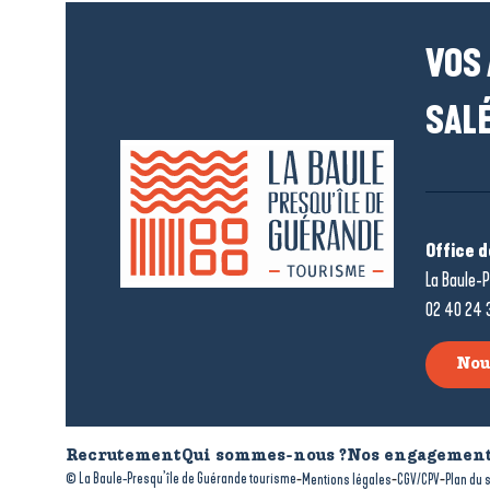
VOS
SALÉ
Office 
La Baule-P
02 40 24 
Nou
Recrutement
Qui sommes-nous ?
Nos engagement
-
-
-
© La Baule-Presqu’île de Guérande tourisme
Mentions légales
CGV/CPV
Plan du s