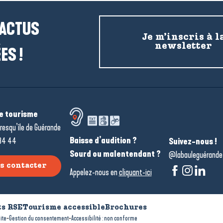
 ACTUS
Je m’inscris à l
newsletter
ES !
de tourisme
resqu’île de Guérande
Baisse d’audition ?
34 44
Suivez-nous !
Sourd ou malentendant ?
@labauleguérande
s contacter
Appelez-nous en
cliquant-ici
s RSE
Tourisme accessible
Brochures
-
-
ite
Gestion du consentement
Accessibilité : non conforme