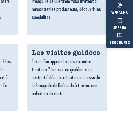
 offre
Presqu’île de Guérande vous invitent à
rencontrer les producteurs, découvrir les
WEBCAMS
...
spécialités...
AGENDA
BROCHURES
Les visites guidées
e ? Les
Envie d’en apprendre plus sur notre
le-
territoire ? Les visites guidées vous
ent à
invitent à découvrir toute la richesse de
s. En
la Presqu’île de Guérande à travers une
sélection de visites...