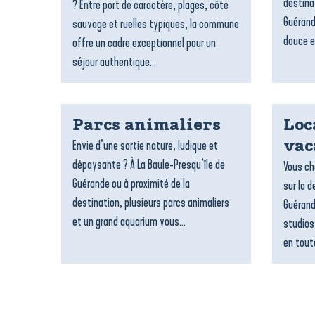
destina
? Entre port de caractère, plages, côte
Guérand
sauvage et ruelles typiques, la commune
douce e
offre un cadre exceptionnel pour un
séjour authentique...
Parcs animaliers
Loc
Envie d’une sortie nature, ludique et
vac
dépaysante ? À La Baule-Presqu’île de
Vous ch
Guérande ou à proximité de la
sur la d
destination, plusieurs parcs animaliers
Guérand
et un grand aquarium vous...
studios
en toute