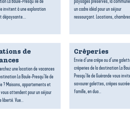
tion La Baule-Presqu’île de
paysages préservés, la commune
e invitent à une exploration
un cadre idéal pour un séjour
t dépaysante....
ressourçant. Locations, chambres
ations de
Crêperies
Envie d’une crêpe ou d’une galett
ances
crêperies de la destination La Bau
erchez une location de vacances
Presqu’île de Guérande vous invit
estination La Baule-Presqu’île de
savourer galettes, crêpes sucrée
e ? Maisons, appartements et
famille, en duo...
 vous attendent pour un séjour
 liberté. Vue...