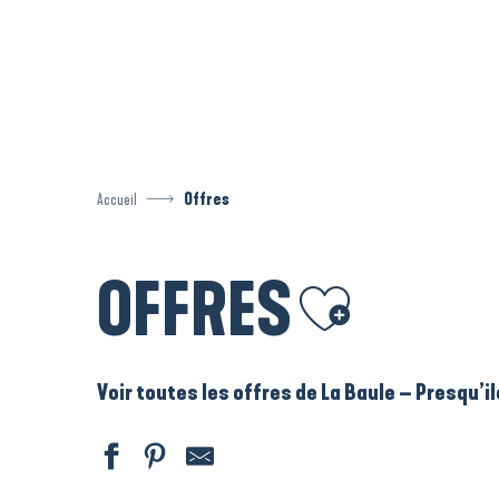
Aller
au
contenu
principal
Accueil
Offres
OFFRES
Ajouter aux favoris
Voir toutes les offres de La Baule – Presqu’i