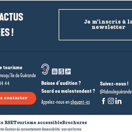
 ACTUS
Je m’inscris à l
newsletter
ES !
de tourisme
resqu’île de Guérande
Baisse d’audition ?
34 44
Suivez-nous !
Sourd ou malentendant ?
@labauleguérande
s contacter
Appelez-nous en
cliquant-ici
s RSE
Tourisme accessible
Brochures
-
-
ite
Gestion du consentement
Accessibilité : non conforme