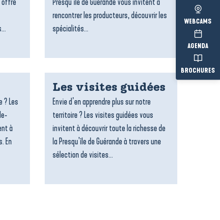
 offre
Presqu’île de Guérande vous invitent à
rencontrer les producteurs, découvrir les
WEBCAMS
...
spécialités...
AGENDA
BROCHURES
Les visites guidées
e ? Les
Envie d’en apprendre plus sur notre
le-
territoire ? Les visites guidées vous
ent à
invitent à découvrir toute la richesse de
s. En
la Presqu’île de Guérande à travers une
sélection de visites...