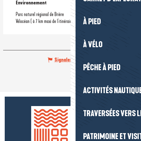
Environnement
Environnement
Parc naturel régional de Brière
À PIED
Vélocéan ( à 7 km maxi de l'itinéraire)
À VÉLO
Signaler une erreur
PÊCHE À PIED
ACTIVITÉS NAUTIQUE
TRAVERSÉES VERS LE
PATRIMOINE ET VISI