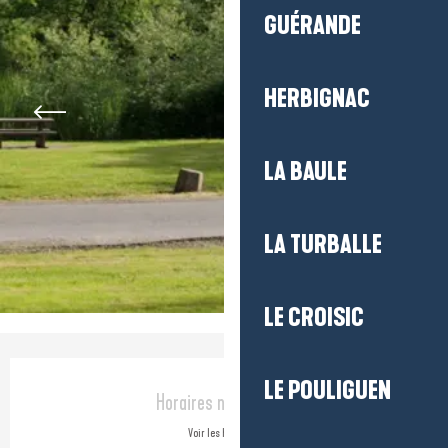
GUÉRANDE
HERBIGNAC
LA BAULE
LA TURBALLE
LE CROISIC
Ouverture et coordonnées
LE POULIGUEN
Horaires non définis
Voir les horaires