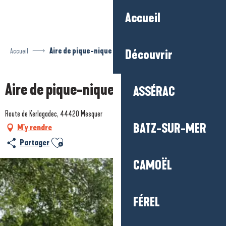
Aller
Accueil
au
contenu
principal
Accueil
Aire de pique-nique de Kerlagadec
Découvrir
Aire de pique-nique de Kerlagadec
ASSÉRAC
Route de Kerlagadec, 44420 Mesquer
BATZ-SUR-MER
M'y rendre
Ajouter aux favoris
Partager
CAMOËL
FÉREL