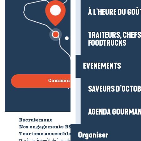
À L'HEURE DU GOÛ
TRAITEURS, CHEFS
FOODTRUCKS
EVENEMENTS
Comment venir ?
SAVEURS D’OCTO
AGENDA GOURMA
Recrutement
Qui sommes-nous ?
Nos engagements RSE
Organiser
Tourisme accessible
Brochures
-
-
© La Baule-Presqu’île de Guérande tourisme
Mentions légales