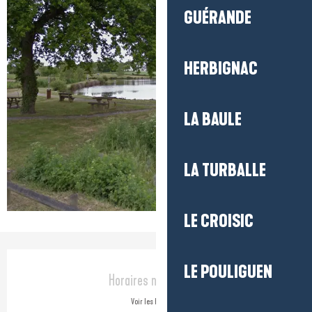
GUÉRANDE
HERBIGNAC
LA BAULE
LA TURBALLE
LE CROISIC
Ouverture et coordonnées
LE POULIGUEN
Horaires non définis
Voir les horaires