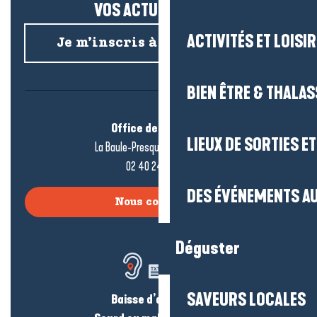
VOS ACTUS SALÉES !
ACTIVITÉS ET LOISI
Je m’inscris à la newsletter
BIEN ÊTRE & THALA
Office de tourisme
LIEUX DE SORTIES E
La Baule-Presqu’île de Guérande
02 40 24 34 44
DES ÉVÉNEMENTS AU
Nous contacter
Déguster
SAVEURS LOCALES
Baisse d’audition ?