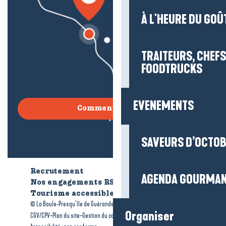
À L'HEURE DU GOÛ
TRAITEURS, CHEFS
FOODTRUCKS
EVENEMENTS
Comment venir ?
SAVEURS D’OCTO
Recrutement
Qui sommes-nous ?
AGENDA GOURMA
Nos engagements RSE
Tourisme accessible
Brochures
-
-
© La Baule-Presqu’île de Guérande tourisme
Mentions légales
Organiser
-
-
-
CGV/CPV
Plan du site
Gestion du consentement