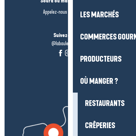
Sourd ou malentendant ?
Appelez-nous en
cliquant-ici
LES MARCHÉS
Suivez-nous !
COMMERCES GOUR
@labauleguérande
PRODUCTEURS
OÙ MANGER ?
RESTAURANTS
CRÊPERIES