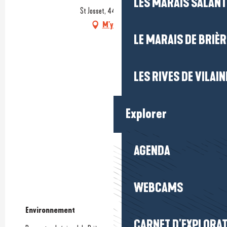
LES MARAIS SALAN
St Josset, 44410 Assérac
M'y rendre
LE MARAIS DE BRIÈR
LES RIVES DE VILAIN
Explorer
AGENDA
WEBCAMS
Environnement
Environnement
CARNET D'EXPLORA