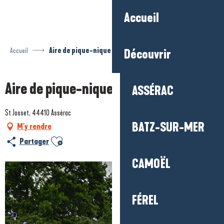
Aller
Accueil
au
contenu
principal
Accueil
Aire de pique-nique de St Josset
Découvrir
Aire de pique-nique de St Josset
ASSÉRAC
St Josset, 44410 Assérac
BATZ-SUR-MER
M'y rendre
Ajouter aux favoris
Partager
CAMOËL
FÉREL