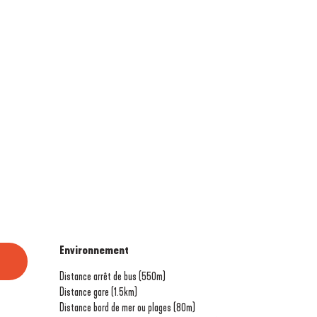
Environnement
Environnement
Distance arrêt de bus
(550m)
Distance gare
(1.5km)
Distance bord de mer ou plages
(80m)