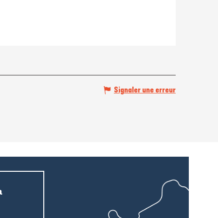
Signaler une erreur
a