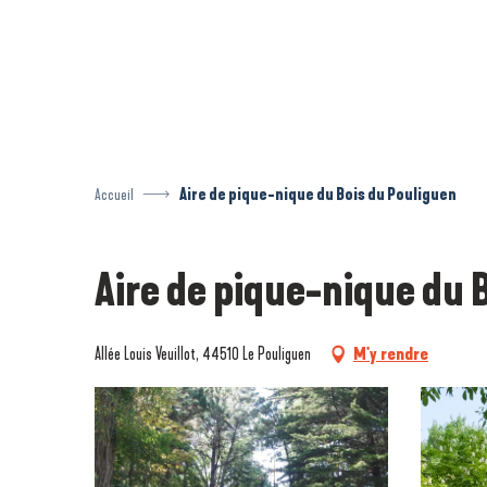
Aller
au
contenu
principal
Accueil
Aire de pique-nique du Bois du Pouliguen
Aire de pique-nique du 
Allée Louis Veuillot, 44510 Le Pouliguen
M'y rendre