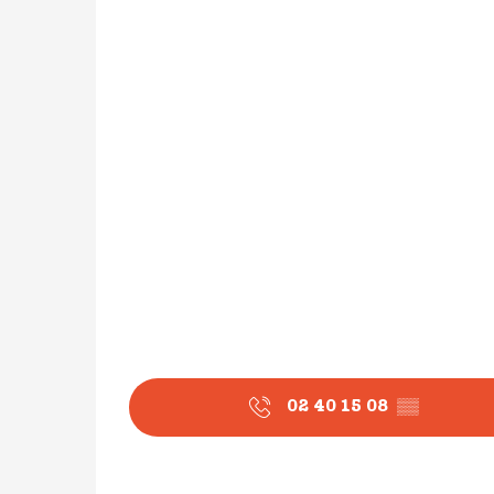
02 40 15 08
▒▒