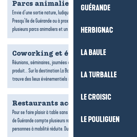
Parcs animaliers
GUÉRANDE
Envie d’une sortie nature, ludique et dépaysante ? À La Baule-
Presqu’île de Guérande ou à proximité de la destination,
plusieurs parcs animaliers et un grand aquarium vous...
HERBIGNAC
LA BAULE
Coworking et évènementiel
Réunions, séminaires, journées d’équipe, lancements de
produit… Sur la destination La Baule-Presqu’île de Guérande, on
LA TURBALLE
trouve des lieux événementiels inspirants et des espaces...
LE CROISIC
Restaurants accessibles
Pour se faire plaisir à table sans contrainte, La Baule-Presqu’île
LE POULIGUEN
de Guérande compte plusieurs restaurants accessibles aux
personnes à mobilité réduite. Du bord de mer aux...