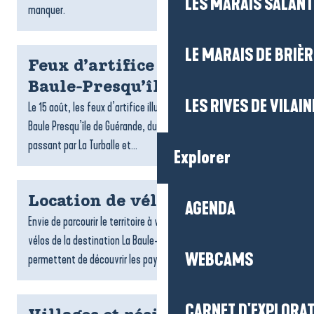
LES MARAIS SALAN
manquer.
LE MARAIS DE BRIÈR
Feux d’artifice du 15 août à La
Baule-Presqu’île de Guérande
LES RIVES DE VILAIN
Le 15 août, les feux d’artifice illuminent les soirées d’été à La
Baule Presqu’île de Guérande, du Croisic jusqu’à Pénestin en
passant par La Turballe et...
Explorer
Location de vélos
AGENDA
Envie de parcourir le territoire à votre rythme ? Les loueurs de
vélos de la destination La Baule-Presqu’île de Guérande vous
WEBCAMS
permettent de découvrir les paysages, les villages...
CARNET D'EXPLORA