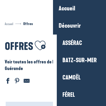
Aller
Accueil
au
contenu
principal
Accueil
Offres
Découvrir
Ajouter aux favoris
ASSÉRAC
OFFRES
BATZ-SUR-MER
Voir toutes les offres de La Baule – Presqu’ile de
Guérande
CAMOËL
FÉREL