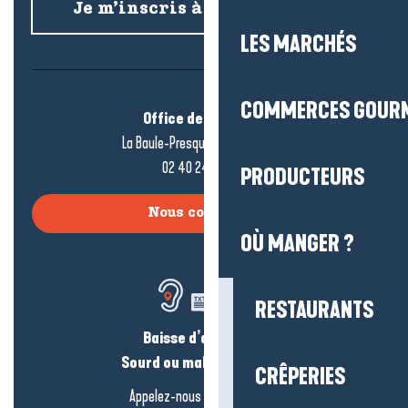
Je m’inscris à la newsletter
LES MARCHÉS
COMMERCES GOUR
Office de tourisme
La Baule-Presqu’île de Guérande
02 40 24 34 44
PRODUCTEURS
Nous contacter
OÙ MANGER ?
RESTAURANTS
Baisse d’audition ?
Sourd ou malentendant ?
CRÊPERIES
Appelez-nous en
cliquant-ici