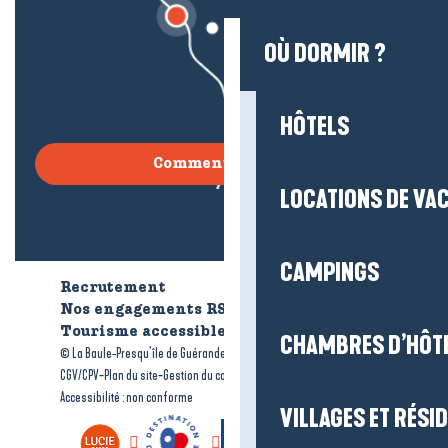
OÙ DORMIR ?
HÔTELS
Comment venir ?
LOCATIONS DE VA
CAMPINGS
Recrutement
Qui sommes-nous ?
Nos engagements RSE
Tourisme accessible
Brochures
CHAMBRES D’HÔT
-
-
© La Baule-Presqu’île de Guérande tourisme
Mentions légales
-
-
-
CGV/CPV
Plan du site
Gestion du consentement
Accessibilité : non conforme
VILLAGES ET RÉS