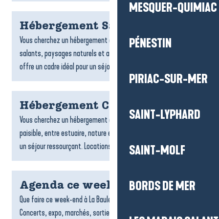
MESQUER-QUIMIAC
Hébergement Saint-Molf
Vous cherchez un hébergement à Saint-Molf ? Entre marais
PÉNESTIN
salants, paysages naturels et ambiance paisible, la commune
offre un cadre idéal pour un séjour ressourçant. Locations,...
PIRIAC-SUR-MER
Hébergement Camoël
SAINT-LYPHARD
Vous cherchez un hébergement à Camoël ? Cette commune
paisible, entre estuaire, nature et campagne, est parfaite pour
un séjour ressourçant. Locations, chambres d’hôtes ou...
SAINT-MOLF
BORDS DE MER
Agenda ce week end
Que faire ce week-end à La Baule-Presqu’île de Guérande ?
Concerts, expo, marchés, sorties et événements à ne pas