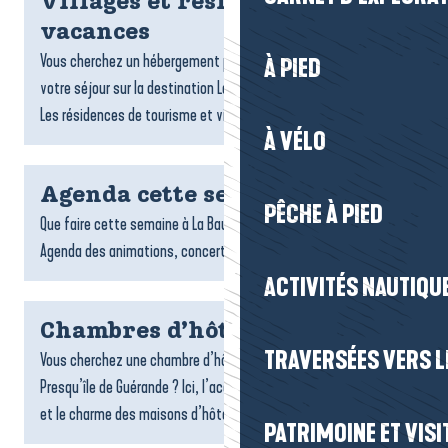
Villages et résidences
vacances
Vous cherchez un hébergement pratique et confortable pour
À PIED
votre séjour sur la destination La Baule-Presqu’île de Guérande ?
Les résidences de tourisme et villages vacances sont...
À VÉLO
Agenda cette semaine
PÊCHE À PIED
Que faire cette semaine à La Baule-Presqu’île de Guérande ?
Agenda des animations, concerts, expo et sorties.
ACTIVITÉS NAUTIQUE
Chambres d’hôtes
TRAVERSÉES VERS LE
Vous cherchez une chambre d’hôtes sur la destination La Baule-
Presqu’île de Guérande ? Ici, l’accueil chaleureux, la convivialité
et le charme des maisons d’hôtes font toute la...
PATRIMOINE ET VISI