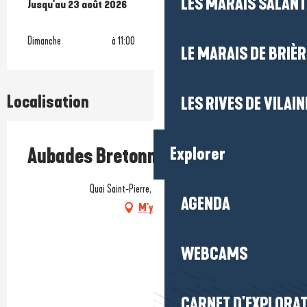
LES MARAIS SALAN
Du
Jusqu'au
5 juillet 2026
23 août 2026
au
23 août 2026
Dimanche
à 11:00
LE MARAIS DE BRIÈR
Localisation
LES RIVES DE VILAIN
Explorer
Aubades Bretonnes
Quai Saint-Pierre, 44420 La Turballe
AGENDA
M'y rendre
WEBCAMS
CARNET D'EXPLORA