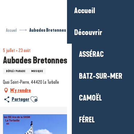
Aller
Accueil
au
contenu
principal
Accueil
Aubades Bretonnes
Découvrir
5 juillet > 23 août
ASSÉRAC
Aubades Bretonnes
DÉFILÉ / PARADE
MUSIQUE
BATZ-SUR-MER
Quai Saint-Pierre, 44420 La Turballe
M'y rendre
CAMOËL
Ajouter aux favoris
Partager
FÉREL