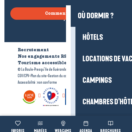
OÙ DORMIR ?
Comment venir ?
HÔTELS
Recrutement
Qui sommes-nous ?
LOCATIONS DE VA
Nos engagements RSE
Tourisme accessible
Brochures
-
-
© La Baule-Presqu’île de Guérande tourisme
Mentions légales
-
-
-
CGV/CPV
Plan du site
Gestion du consentement
CAMPINGS
Accessibilité : non conforme
CHAMBRES D’HÔT
VILLAGES ET RÉS
Voir les favoris
MARÉES
WEBCAMS
AGENDA
BROCHURES