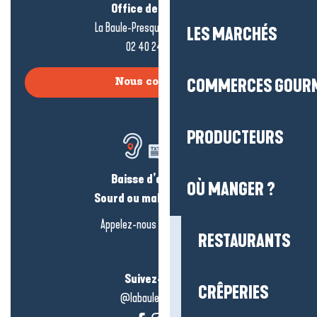
Office de tourisme
La Baule-Presqu’île de Guérande
LES MARCHÉS
02 40 24 34 44
COMMERCES GOUR
Nous contacter
PRODUCTEURS
Baisse d’audition ?
OÙ MANGER ?
Sourd ou malentendant ?
Appelez-nous en
cliquant-ici
RESTAURANTS
Suivez-nous !
CRÊPERIES
@labauleguérande