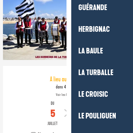
GUÉRANDE
HERBIGNAC
LA BAULE
Ouverture et coordonnées
LA TURBALLE
A lieu aujourd'hui
dans 4 heures
LE CROISIC
Voir les horaires
DU
AU
5
23
LE POULIGUEN
JUILLET
AOÛT