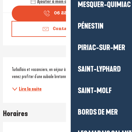
Ajouter à mon calendrier Google
MESQUER-QUIMIAC
06 22 27 91
▒▒
PÉNESTIN
Contactez-nous
PIRIAC-SUR-MER
Description
SAINT-LYPHARD
Turballais et vacanciers, en séjour à la Turballe ou juste de passage, 
venez profiter d'une aubade bretonne à deux pas u port et de la plage. 
Lire la suite
SAINT-MOLF
BORDS DE MER
Horaires