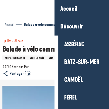
Aller
Accueil
au
contenu
principal
Accueil
Balade à vélo commentée
Découvrir
1 juillet > 31 août
ASSÉRAC
Balade à vélo commentée
ANIMATION NATURE
VISITE GUIDÉE
VÉLO
BATZ-SUR-MER
44740 Batz-sur-Mer
Ajouter aux favoris
Partager
CAMOËL
FÉREL