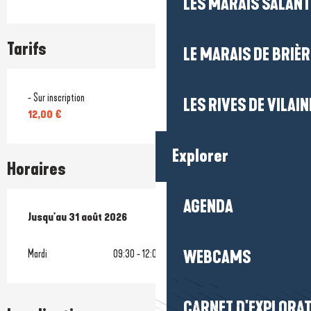
LES MARAIS SALAN
Tarifs
LE MARAIS DE BRIÈR
- Sur inscription
LES RIVES DE VILAIN
12,00 €
Explorer
Horaires
AGENDA
Du
Jusqu'au
1 juillet 2026
31 août 2026
au
31 août 2026
Mardi
09:30 - 12:00
WEBCAMS
CARNET D'EXPLORA