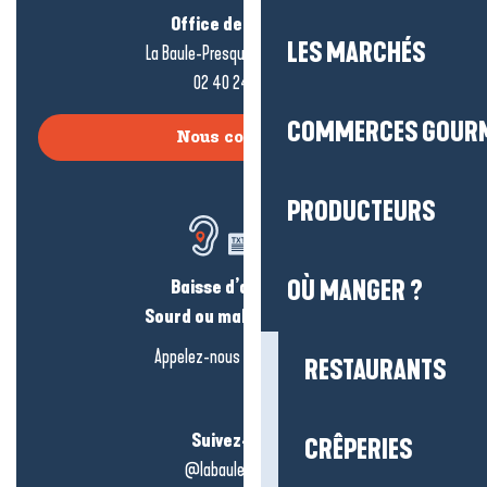
Office de tourisme
LES MARCHÉS
La Baule-Presqu’île de Guérande
02 40 24 34 44
COMMERCES GOUR
Nous contacter
PRODUCTEURS
Baisse d’audition ?
OÙ MANGER ?
Sourd ou malentendant ?
Appelez-nous en
cliquant-ici
RESTAURANTS
Suivez-nous !
CRÊPERIES
@labauleguérande