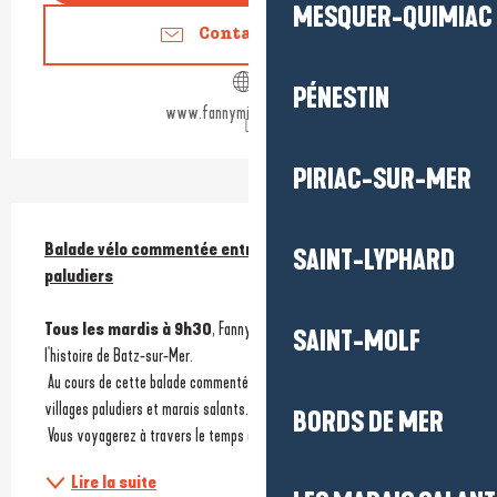
MESQUER-QUIMIAC
Contactez-nous
PÉNESTIN
www.fannyminutepapillon.fr
PIRIAC-SUR-MER
Description
Balade vélo commentée entre marais salants et villages 
SAINT-LYPHARD
paludiers
Tous les mardis à 9h30
, Fanny vous emmène pour découvrir 
SAINT-MOLF
l'histoire de Batz-sur-Mer.
 Au cours de cette balade commentée de 2h30, vous alternerez entre 
villages paludiers et marais salants. 
BORDS DE MER
 Vous voyagerez à travers le temps au fil de...
Lire la suite