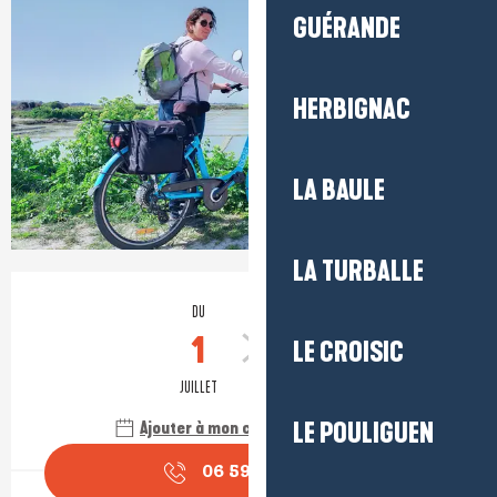
GUÉRANDE
HERBIGNAC
LA BAULE
LA TURBALLE
Ouverture et coordonnées
DU
AU
1
31
LE CROISIC
JUILLET
AOÛT
Ajouter à mon calendrier Google
LE POULIGUEN
06 59 32 67
▒▒