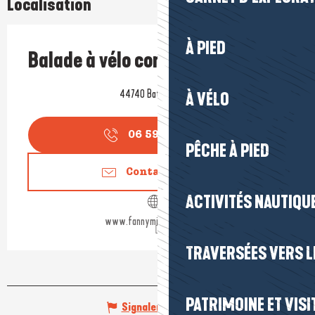
Localisation
À PIED
Balade à vélo commentée
44740 Batz-sur-Mer
À VÉLO
06 59 32 67
▒▒
PÊCHE À PIED
Contactez-nous
ACTIVITÉS NAUTIQUE
www.fannyminutepapillon.fr
TRAVERSÉES VERS LE
PATRIMOINE ET VISI
Signaler une erreur