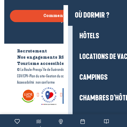
OÙ DORMIR ?
Comment venir ?
HÔTELS
Recrutement
Qui sommes-nous ?
LOCATIONS DE VA
Nos engagements RSE
Tourisme accessible
Brochures
-
-
© La Baule-Presqu’île de Guérande tourisme
Mentions légales
-
-
-
CAMPINGS
CGV/CPV
Plan du site
Gestion du consentement
Accessibilité : non conforme
CHAMBRES D’HÔT
VILLAGES ET RÉS