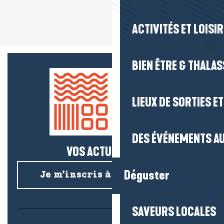
ACTIVITÉS ET LOISI
BIEN ÊTRE & THALA
LIEUX DE SORTIES E
DES ÉVÉNEMENTS AU
VOS ACTUS SALÉES !
Déguster
Je m’inscris à la newsletter
SAVEURS LOCALES