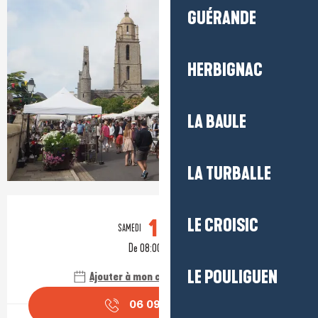
GUÉRANDE
HERBIGNAC
LA BAULE
LA TURBALLE
Ouverture et coordonnées
15
LE CROISIC
SAMEDI
AOÛT
De 08:00 à 18:00
LE POULIGUEN
Ajouter à mon calendrier Google
06 09 78 24
▒▒