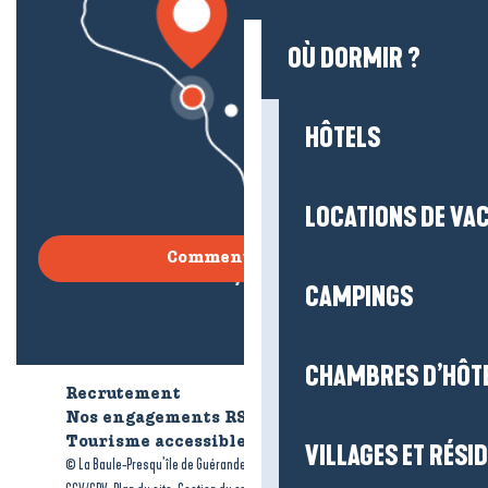
OÙ DORMIR ?
HÔTELS
LOCATIONS DE VA
Comment venir ?
CAMPINGS
CHAMBRES D’HÔT
Recrutement
Qui sommes-nous ?
Nos engagements RSE
Tourisme accessible
Brochures
VILLAGES ET RÉS
-
-
© La Baule-Presqu’île de Guérande tourisme
Mentions légales