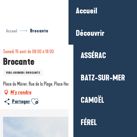
Aller
Accueil
au
contenu
principal
Accueil
Brocante
Découvrir
Samedi 15 août de 08:00 à 18:00
ASSÉRAC
Brocante
VIDE-GRENIER / BROCANTE
BATZ-SUR-MER
Place du Mûrier, Rue de la Plage, Place Honoré de Balzac, 44740 Batz-sur-Mer
M'y rendre
CAMOËL
Ajouter aux favoris
Partager
FÉREL