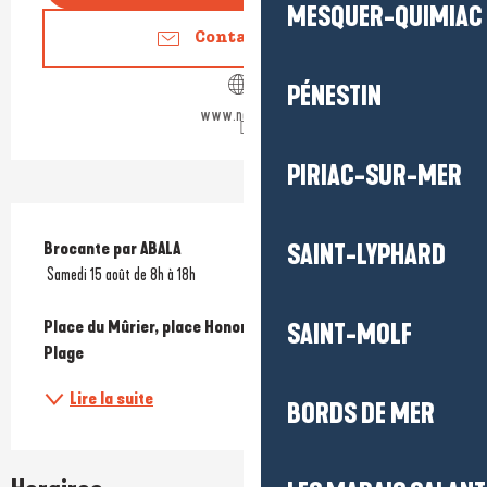
MESQUER-QUIMIAC
Contactez-nous
PÉNESTIN
www.nantes.fr
PIRIAC-SUR-MER
Description
Brocante par ABALA
SAINT-LYPHARD
 Samedi 15 août de 8h à 18h
Place du Mûrier, place Honoré de Balzac et rue de la 
SAINT-MOLF
Plage
Lire la suite
BORDS DE MER