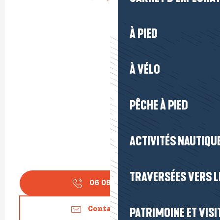
À PIED
À VÉLO
PÊCHE À PIED
ACTIVITÉS NAUTIQUE
TRAVERSÉES VERS LE
06 09 78 24
▒▒
Contactez-nous
PATRIMOINE ET VISI