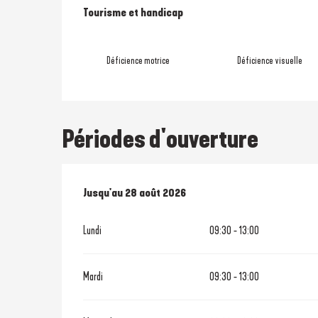
Tourisme et handicap
Tourisme et handicap
Déficience motrice
Déficience visuelle
Périodes d'ouverture
Du
Jusqu'au
4 juillet 2026
28 août 2026
au
28 août 2026
Lundi
09:30 - 13:00
Mardi
09:30 - 13:00