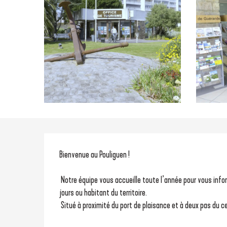
Description
Bienvenue au Pouliguen !
 Notre équipe vous accueille toute l’année pour vous informer et vous conseiller, que vous soyez de passage pour quelques 
jours ou habitant du territoire.
 Situé à proximité du port de plaisance et à deux pas du c