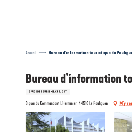
Aller
au
contenu
principal
Accueil
Bureau d'information touristique du Pouligu
Bureau d'information t
OFFICE DE TOURISME, CRT, CDT
8 quai du Commandant L'Herminier, 44510 Le Pouliguen
M'y re