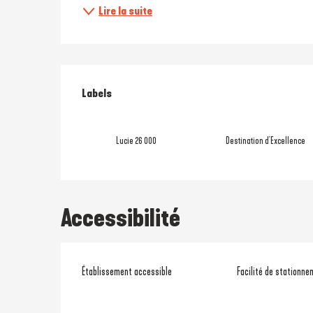
Lire la suite
Offres de prestati
Labels
Labels
Lucie 26 000
Destination d'Excellence
Accessibilité
Établissement accessible
Facilité de stationne