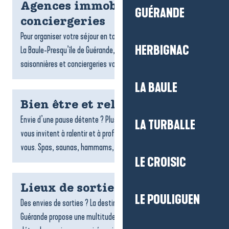
Agences immobilières et
GUÉRANDE
conciergeries
Pour organiser votre séjour en toute sérénité sur la destination
HERBIGNAC
La Baule-Presqu’île de Guérande, les agences de locations
saisonnières et conciergeries vous accompagnent dans...
LA BAULE
Bien être et relaxation
Envie d’une pause détente ? Plusieurs espaces de bien-être
LA TURBALLE
vous invitent à ralentir et à profiter d’un moment rien qu’à
vous. Spas, saunas, hammams, soins du corps,...
LE CROISIC
Lieux de sorties et spectacles
LE POULIGUEN
Des envies de sorties ? La destination La Baule-Presqu’île de
Guérande propose une multitude de lieux pour s’amuser, se