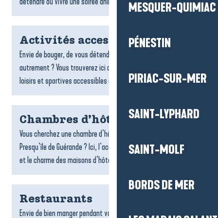
détendre ou vivre une soirée animée : bars...
MESQUER-QUIMIAC
Activités accessibles
PÉNESTIN
Envie de bouger, de vous détendre ou de découvrir le territoire
autrement ? Vous trouverez ici de nombreuses activités de
PIRIAC-SUR-MER
loisirs et sportives accessibles aux personnes à...
SAINT-LYPHARD
Chambres d’hôtes
Vous cherchez une chambre d’hôtes sur la destination La Baule-
Presqu’île de Guérande ? Ici, l’accueil chaleureux, la convivialité
SAINT-MOLF
et le charme des maisons d’hôtes font toute la...
BORDS DE MER
Restaurants
Envie de bien manger pendant votre séjour ? Les restaurants de