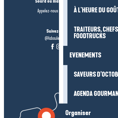
Sourd ou malentendant ?
À L'HEURE DU GOÛ
Appelez-nous en
cliquant-ici
TRAITEURS, CHEFS
Suivez-nous !
FOODTRUCKS
@labauleguérande
EVENEMENTS
SAVEURS D’OCTO
AGENDA GOURMA
Organiser