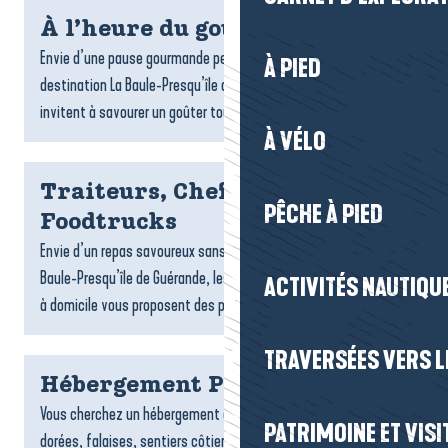
À l’heure du goûter
Envie d’une pause gourmande pendant votre séjour ? Sur la
À PIED
destination La Baule-Presqu’île de Guérande, de nombreux lieux
invitent à savourer un goûter tout en douceur : salons...
À VÉLO
Traiteurs, Chefs à domicile et
PÊCHE À PIED
Foodtrucks
Envie d’un repas savoureux sans cuisiner ? Sur la destination La
Baule-Presqu’île de Guérande, les traiteurs, foodtrucks et chefs
ACTIVITÉS NAUTIQUE
à domicile vous proposent des plats gourmands,...
TRAVERSÉES VERS LE
Hébergement Pénestin
Vous cherchez un hébergement à Pénestin ? Entre plages
PATRIMOINE ET VISI
dorées, falaises, sentiers côtiers et estuaire, la commune