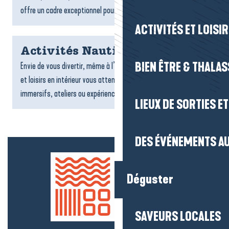
offre un cadre exceptionnel pour un séjour tourné vers la...
ACTIVITÉS ET LOISI
Activités Nautiques
BIEN ÊTRE & THALA
Envie de vous divertir, même à l’abri ? De nombreuses activités
et loisirs en intérieur vous attendent : jeux, sports, espaces
immersifs, ateliers ou expériences ludiques....
LIEUX DE SORTIES E
DES ÉVÉNEMENTS AU
Déguster
SAVEURS LOCALES