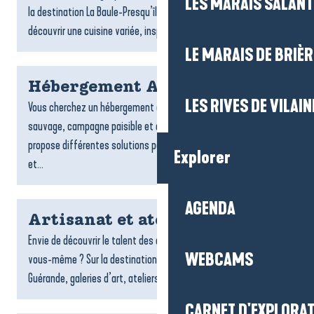
LES MARAIS SALAN
la destination La Baule-Presqu’île de Guérande vous invitent à
découvrir une cuisine variée, inspirée par...
LE MARAIS DE BRIÈR
Hébergement Assérac
LES RIVES DE VILAIN
Vous cherchez un hébergement à Assérac ? Entre littoral
sauvage, campagne paisible et douceur de vivre, Assérac
propose différentes solutions pour profiter d’un séjour calme
Explorer
et...
AGENDA
Artisanat et ateliers créatifs
Envie de découvrir le talent des artisans locaux ou de créer
WEBCAMS
vous-même ? Sur la destination La Baule-Presqu’île de
Guérande, galeries d’art, ateliers et espaces créatifs vous...
CARNET D'EXPLORA