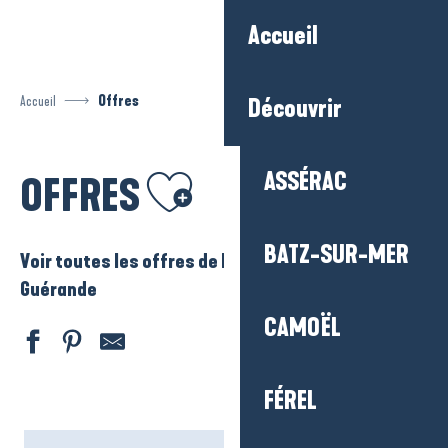
Aller
Accueil
au
contenu
principal
Accueil
Offres
Découvrir
Ajouter aux favoris
ASSÉRAC
OFFRES
BATZ-SUR-MER
Voir toutes les offres de La Baule – Presqu’ile de
Guérande
CAMOËL
FÉREL