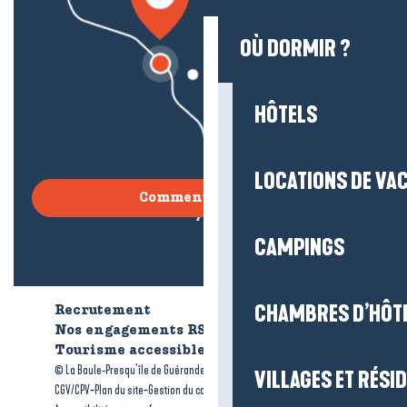
OÙ DORMIR ?
HÔTELS
LOCATIONS DE VA
Comment venir ?
CAMPINGS
CHAMBRES D’HÔT
Recrutement
Qui sommes-nous ?
Nos engagements RSE
Tourisme accessible
Brochures
-
-
© La Baule-Presqu’île de Guérande tourisme
Mentions légales
VILLAGES ET RÉS
-
-
-
CGV/CPV
Plan du site
Gestion du consentement