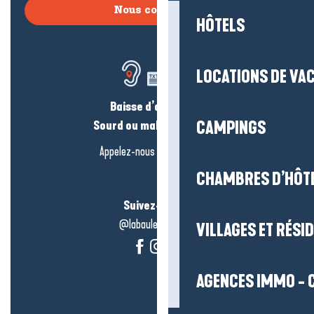
Nous contacter
HÔTELS
LOCATIONS DE VA
Baisse d’audition ?
Sourd ou malentendant ?
CAMPINGS
Appelez-nous en
cliquant-ici
CHAMBRES D’HÔT
Suivez-nous !
@labauleguérande
VILLAGES ET RÉS
AGENCES IMMO - 