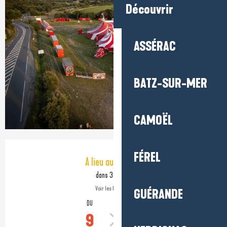
Découvrir
ASSÉRAC
BATZ-SUR-MER
CAMOËL
Ouverture et coordonnées
FÉREL
A lieu aujourd'hui
dans 3 heures
Voir les horaires
GUÉRANDE
DU
AU
9
30