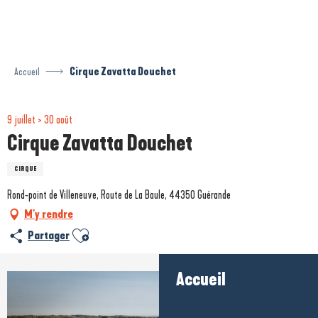
Aller
au
contenu
principal
Accueil
Cirque Zavatta Douchet
9 juillet > 30 août
Cirque Zavatta Douchet
CIRQUE
Rond-point de Villeneuve, Route de La Baule, 44350 Guérande
M'y rendre
Ajouter aux favoris
Partager
Accueil
+6 photos