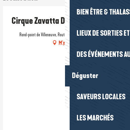
BIEN ÊTRE & THALA
Cirque Zavatta Douchet
LIEUX DE SORTIES E
Rond-point de Villeneuve, Route de La Baule, 44350 Guérande
M'y rendre
DES ÉVÉNEMENTS AU
Déguster
SAVEURS LOCALES
LES MARCHÉS