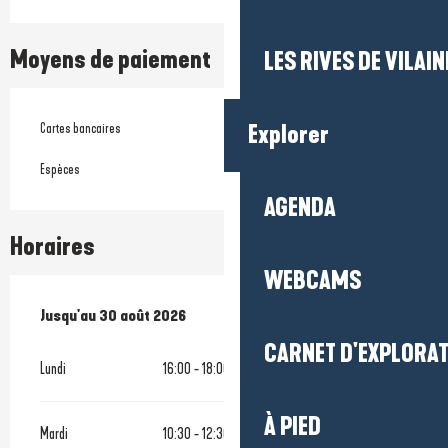
Moyens de paiement
LES RIVES DE VILAIN
Cartes bancaires
Explorer
Espèces
AGENDA
Horaires
WEBCAMS
Du
Jusqu'au
9 juillet 2026
30 août 2026
au
30 août 2026
CARNET D'EXPLORA
Lundi
16:00 - 18:00
À PIED
Mardi
10:30 - 12:30
18:00 - 20:00