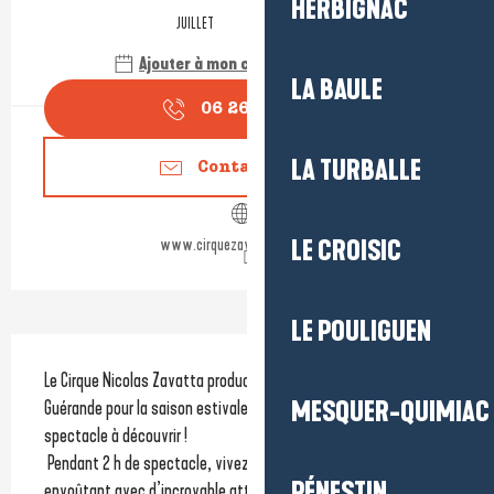
HERBIGNAC
JUILLET
AOÛT
Ajouter à mon calendrier Google
LA BAULE
06 26 07 07
▒▒
LA TURBALLE
Contactez-nous
www.cirquezavattadouchet.fr
LE CROISIC
LE POULIGUEN
Description
Le Cirque Nicolas Zavatta production Douchet est de retour à 
Guérande pour la saison estivale avec son tout nouveau 
MESQUER-QUIMIAC
spectacle à découvrir ! 
 Pendant 2 h de spectacle, vivez un instant artistique et 
PÉNESTIN
envoûtant avec d’incroyable attraction inédite. Du retour 