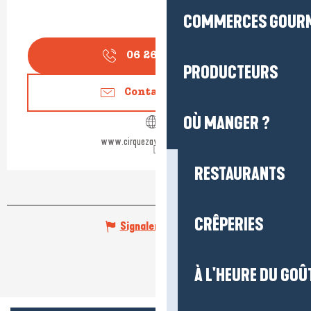
COMMERCES GOUR
06 26 07 07
▒▒
PRODUCTEURS
Contactez-nous
OÙ MANGER ?
www.cirquezavattadouchet.fr
RESTAURANTS
CRÊPERIES
Signaler une erreur
À L'HEURE DU GOÛ