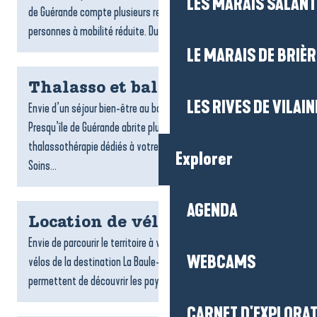
LES MARAIS SALAN
de Guérande compte plusieurs restaurants accessibles aux
personnes à mobilité réduite. Du bord de mer aux...
LE MARAIS DE BRIÈR
Thalasso et balnéo
LES RIVES DE VILAIN
Envie d’un séjour bien-être au bord de l’océan ? La Baule-
Presqu’île de Guérande abrite plusieurs centres de
thalassothérapie dédiés à votre détente et à votre vitalité.
Explorer
Soins...
AGENDA
Location de vélos
Envie de parcourir le territoire à votre rythme ? Les loueurs de
WEBCAMS
vélos de la destination La Baule-Presqu’île de Guérande vous
permettent de découvrir les paysages, les villages...
CARNET D'EXPLORA