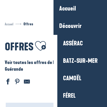
Aller
Accueil
au
contenu
principal
Accueil
Offres
Découvrir
Ajouter aux favoris
ASSÉRAC
OFFRES
BATZ-SUR-MER
Voir toutes les offres de La Baule – Presqu’ile de
Guérande
CAMOËL
FÉREL