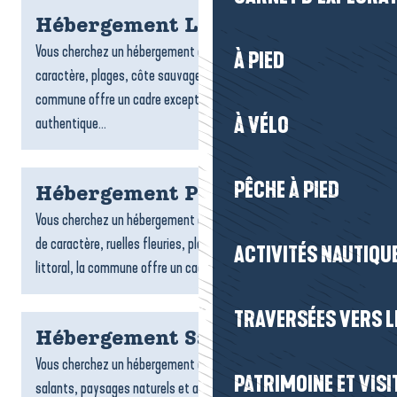
Hébergement Le Croisic
Vous cherchez un hébergement au Croisic ? Entre port de
À PIED
caractère, plages, côte sauvage et ruelles typiques, la
commune offre un cadre exceptionnel pour un séjour
À VÉLO
authentique...
PÊCHE À PIED
Hébergement Piriac-sur-Mer
Vous cherchez un hébergement à Piriac-sur-Mer ? Entre village
de caractère, ruelles fleuries, plages, criques et charme du
ACTIVITÉS NAUTIQUE
littoral, la commune offre un cadre idéal pour un...
TRAVERSÉES VERS LE
Hébergement Saint-Molf
Vous cherchez un hébergement à Saint-Molf ? Entre marais
PATRIMOINE ET VISI
salants, paysages naturels et ambiance paisible, la commune