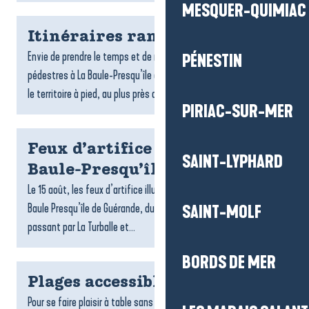
MESQUER-QUIMIAC
Itinéraires rando
Envie de prendre le temps et de respirer ? Les randonnées
PÉNESTIN
pédestres à La Baule-Presqu’île de Guérande invitent à explorer
le territoire à pied, au plus près des paysages. Entre...
PIRIAC-SUR-MER
Feux d’artifice du 15 août à La
SAINT-LYPHARD
Baule-Presqu’île de Guérande
Le 15 août, les feux d’artifice illuminent les soirées d’été à La
Baule Presqu’île de Guérande, du Croisic jusqu’à Pénestin en
SAINT-MOLF
passant par La Turballe et...
BORDS DE MER
Plages accessibles
Pour se faire plaisir à table sans contrainte, La Baule-Presqu’île