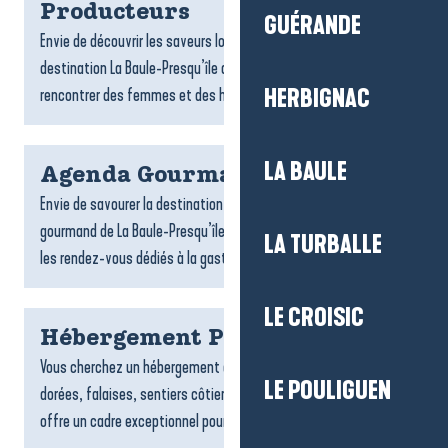
Producteurs
GUÉRANDE
Envie de découvrir les saveurs locales ? Les producteurs de la
destination La Baule-Presqu’île de Guérande vous invitent à
rencontrer des femmes et des hommes passionnés,...
HERBIGNAC
LA BAULE
Agenda Gourmand
Envie de savourer la destination autrement ? L’agenda
gourmand de La Baule-Presqu’île de Guérande rassemble tous
LA TURBALLE
les rendez-vous dédiés à la gastronomie et aux plaisirs de la...
LE CROISIC
Hébergement Pénestin
Vous cherchez un hébergement à Pénestin ? Entre plages
LE POULIGUEN
dorées, falaises, sentiers côtiers et estuaire, la commune
offre un cadre exceptionnel pour un séjour tourné vers la...