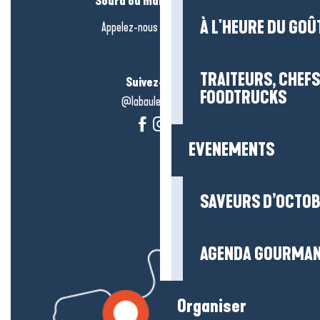
Sourd ou malentendant ?
À L'HEURE DU GOÛ
Appelez-nous en
cliquant-ici
TRAITEURS, CHEFS
Suivez-nous !
FOODTRUCKS
@labauleguérande
EVENEMENTS
SAVEURS D’OCTO
AGENDA GOURMA
Organiser