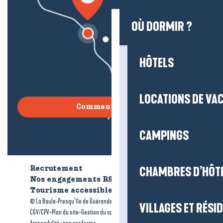
OÙ DORMIR ?
HÔTELS
LOCATIONS DE VA
Comment venir ?
CAMPINGS
CHAMBRES D’HÔT
Recrutement
Qui sommes-nous ?
Nos engagements RSE
Tourisme accessible
Brochures
-
-
© La Baule-Presqu’île de Guérande tourisme
Mentions légales
VILLAGES ET RÉS
-
-
-
CGV/CPV
Plan du site
Gestion du consentement