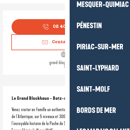
MESQUER-QUIMIAC
Ouverture et coordonnées
PÉNESTIN
02 40 23 88
▒▒
Contactez-nous
PIRIAC-SUR-MER
grand-blockhaus.com
SAINT-LYPHARD
SAINT-MOLF
Description
Le Grand Blockhaus - Batz-sur-Mer
BORDS DE MER
Venez visiter en famille un authentique Poste de Commandement du Mur 
de l’Atlantique, sur 5 niveaux et 300 m² intérieurs. Vous y découvrirez 
l’incroyable histoire de la Poche de Saint-Nazaire, la dernière région de 