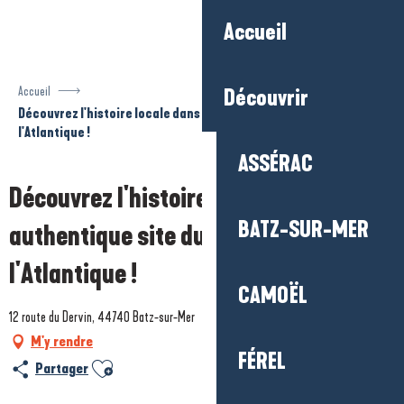
Aller
Accueil
au
contenu
principal
Accueil
Découvrir
Découvrez l'histoire locale dans un authentique site du Mur de
l'Atlantique !
ASSÉRAC
Découvrez l'histoire locale dans un
BATZ-SUR-MER
authentique site du Mur de
l'Atlantique !
CAMOËL
12 route du Dervin, 44740 Batz-sur-Mer
M'y rendre
FÉREL
Ajouter aux favoris
Partager