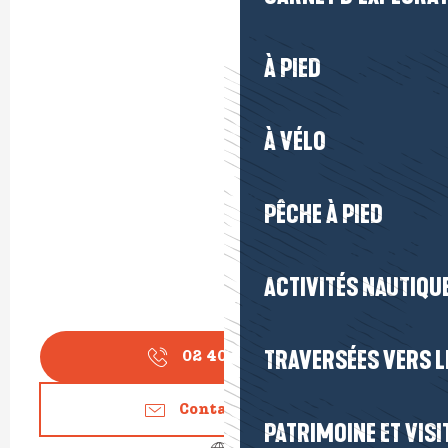
À PIED
À VÉLO
PÊCHE À PIED
ACTIVITÉS NAUTIQUE
TRAVERSÉES VERS LE
02 40 23 88
▒▒
Contactez-nous
PATRIMOINE ET VISI