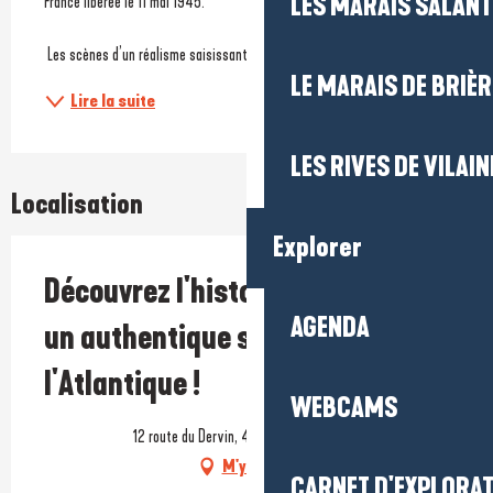
LES MARAIS SALAN
France libérée le 11 mai 1945.
 Les scènes d’un réalisme saisissant avec 50...
LE MARAIS DE BRIÈR
Lire la suite
LES RIVES DE VILAIN
Localisation
Explorer
Découvrez l'histoire locale dans
AGENDA
un authentique site du Mur de
l'Atlantique !
WEBCAMS
12 route du Dervin, 44740 Batz-sur-Mer
M'y rendre
CARNET D'EXPLORA