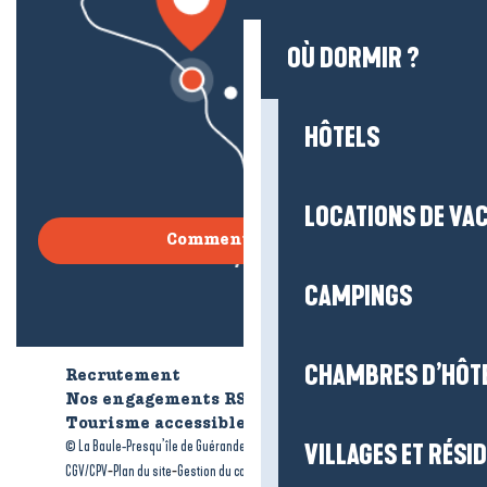
OÙ DORMIR ?
HÔTELS
LOCATIONS DE VA
Comment venir ?
CAMPINGS
CHAMBRES D’HÔT
Recrutement
Qui sommes-nous ?
Nos engagements RSE
Tourisme accessible
Brochures
-
-
© La Baule-Presqu’île de Guérande tourisme
Mentions légales
VILLAGES ET RÉS
-
-
-
CGV/CPV
Plan du site
Gestion du consentement