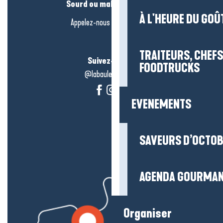
Sourd ou malentendant ?
À L'HEURE DU GOÛ
Appelez-nous en
cliquant-ici
TRAITEURS, CHEFS
Suivez-nous !
FOODTRUCKS
@labauleguérande
EVENEMENTS
SAVEURS D’OCTO
AGENDA GOURMA
Organiser