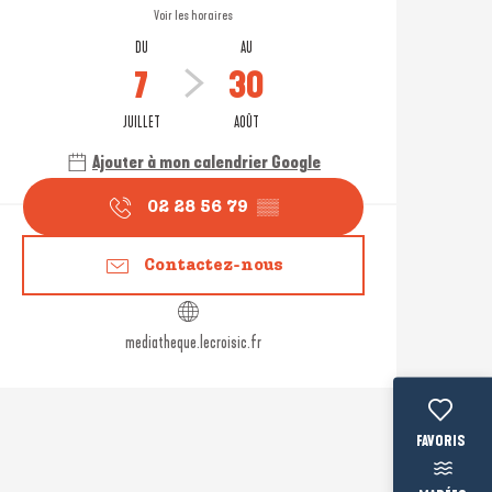
Voir les horaires
DU
AU
7
30
JUILLET
AOÛT
Ajouter à mon calendrier Google
02 28 56 79
▒▒
Contactez-nous
mediatheque.lecroisic.fr
Voir les fav