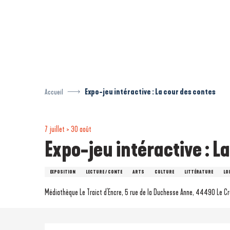
Aller
au
contenu
principal
Accueil
Expo-jeu intéractive : La cour des contes
7 juillet > 30 août
Expo-jeu intéractive : L
EXPOSITION
LECTURE / CONTE
ARTS
CULTURE
LITTÉRATURE
LO
Médiathèque Le Traict d'Encre, 5 rue de la Duchesse Anne, 44490 Le Cr