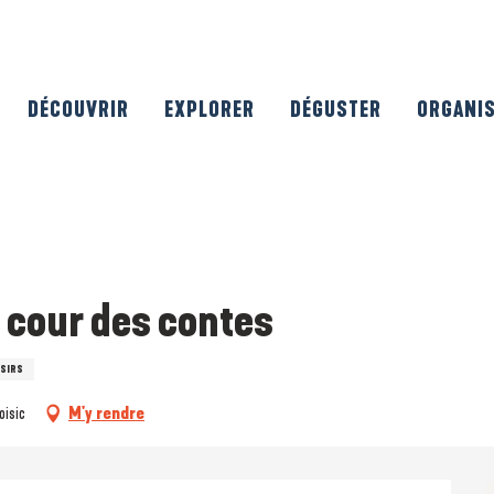
DÉCOUVRIR
EXPLORER
DÉGUSTER
ORGANI
a cour des contes
ISIRS
oisic
M'y rendre