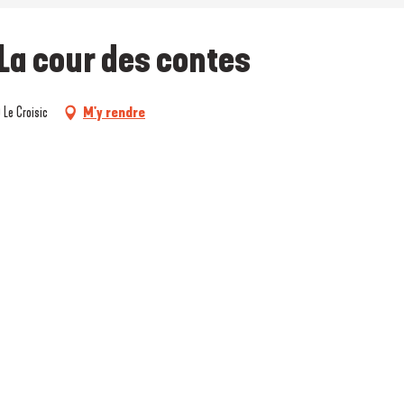
 La cour des contes
 Le Croisic
M'y rendre