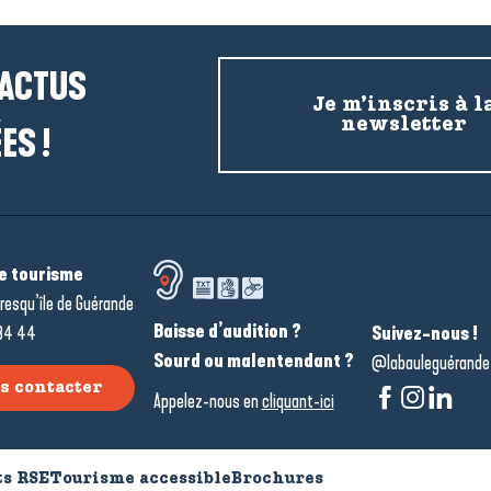
 ACTUS
Je m’inscris à l
newsletter
ES !
de tourisme
resqu’île de Guérande
Baisse d’audition ?
34 44
Suivez-nous !
Sourd ou malentendant ?
@labauleguérande
s contacter
Appelez-nous en
cliquant-ici
s RSE
Tourisme accessible
Brochures