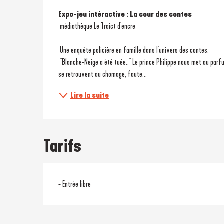
Description
Expo-jeu intéractive : La cour des contes
 médiathèque Le Traict d'encre
 Une enquête policière en famille dans l'univers des contes.
 "Blanche-Neige a été tuée.." Le prince Philippe nous met au parfum illico. Non seulement le drame est épouvantable mais les personnages 
se retrouvent au chomage, faute...
Lire la suite
Tarifs
- Entrée libre