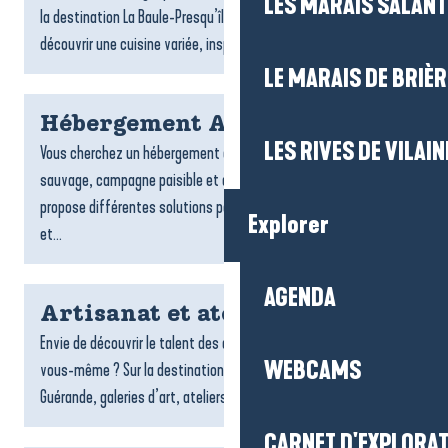
LES MARAIS SALAN
la destination La Baule-Presqu’île de Guérande vous invitent à
découvrir une cuisine variée, inspirée par...
LE MARAIS DE BRIÈR
Hébergement Assérac
LES RIVES DE VILAIN
Vous cherchez un hébergement à Assérac ? Entre littoral
sauvage, campagne paisible et douceur de vivre, Assérac
propose différentes solutions pour profiter d’un séjour calme
Explorer
et...
AGENDA
Artisanat et ateliers créatifs
Envie de découvrir le talent des artisans locaux ou de créer
WEBCAMS
vous-même ? Sur la destination La Baule-Presqu’île de
Guérande, galeries d’art, ateliers et espaces créatifs vous...
CARNET D'EXPLORA