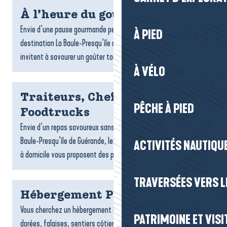
À l’heure du goûter
Envie d’une pause gourmande pendant votre séjour ? Sur la
À PIED
destination La Baule-Presqu’île de Guérande, de nombreux lieux
invitent à savourer un goûter tout en douceur : salons...
À VÉLO
Traiteurs, Chefs à domicile et
PÊCHE À PIED
Foodtrucks
Envie d’un repas savoureux sans cuisiner ? Sur la destination La
Baule-Presqu’île de Guérande, les traiteurs, foodtrucks et chefs
ACTIVITÉS NAUTIQUE
à domicile vous proposent des plats gourmands,...
TRAVERSÉES VERS LE
Hébergement Pénestin
Vous cherchez un hébergement à Pénestin ? Entre plages
PATRIMOINE ET VISI
dorées, falaises, sentiers côtiers et estuaire, la commune