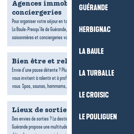
Agences immobilières et
GUÉRANDE
conciergeries
Pour organiser votre séjour en toute sérénité sur la destination
HERBIGNAC
La Baule-Presqu’île de Guérande, les agences de locations
saisonnières et conciergeries vous accompagnent dans...
LA BAULE
Bien être et relaxation
Envie d’une pause détente ? Plusieurs espaces de bien-être
LA TURBALLE
vous invitent à ralentir et à profiter d’un moment rien qu’à
vous. Spas, saunas, hammams, soins du corps,...
LE CROISIC
Lieux de sorties et spectacles
LE POULIGUEN
Des envies de sorties ? La destination La Baule-Presqu’île de
Guérande propose une multitude de lieux pour s’amuser, se