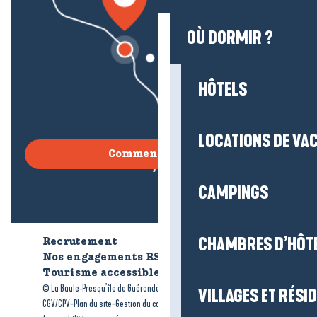
OÙ DORMIR ?
HÔTELS
LOCATIONS DE VA
Comment venir ?
CAMPINGS
CHAMBRES D’HÔT
Recrutement
Qui sommes-nous ?
Nos engagements RSE
Tourisme accessible
Brochures
-
-
© La Baule-Presqu’île de Guérande tourisme
Mentions légales
VILLAGES ET RÉS
-
-
-
CGV/CPV
Plan du site
Gestion du consentement