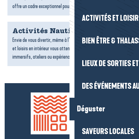
offre un cadre exceptionnel pour un séjour tourné vers la...
ACTIVITÉS ET LOISI
Activités Nautiques
BIEN ÊTRE & THALA
Envie de vous divertir, même à l’abri ? De nombreuses activités
et loisirs en intérieur vous attendent : jeux, sports, espaces
immersifs, ateliers ou expériences ludiques....
LIEUX DE SORTIES E
DES ÉVÉNEMENTS AU
Déguster
SAVEURS LOCALES