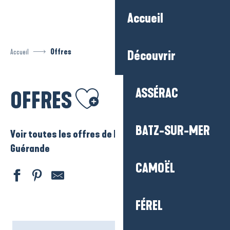
Aller
Accueil
au
contenu
principal
Accueil
Offres
Découvrir
Ajouter aux favoris
ASSÉRAC
OFFRES
BATZ-SUR-MER
Voir toutes les offres de La Baule – Presqu’ile de
Guérande
CAMOËL
FÉREL