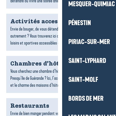
détendre ou vivre une soirée animée : bars...
MESQUER-QUIMIAC
Activités accessibles
PÉNESTIN
Envie de bouger, de vous détendre ou de découvrir le territoire
autrement ? Vous trouverez ici de nombreuses activités de
PIRIAC-SUR-MER
loisirs et sportives accessibles aux personnes à...
SAINT-LYPHARD
Chambres d’hôtes
Vous cherchez une chambre d’hôtes sur la destination La Baule-
Presqu’île de Guérande ? Ici, l’accueil chaleureux, la convivialité
SAINT-MOLF
et le charme des maisons d’hôtes font toute la...
BORDS DE MER
Restaurants
Envie de bien manger pendant votre séjour ? Les restaurants de