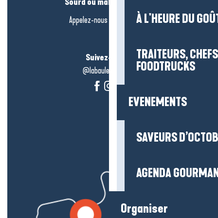
Sourd ou malentendant ?
À L'HEURE DU GOÛ
Appelez-nous en
cliquant-ici
TRAITEURS, CHEFS
Suivez-nous !
FOODTRUCKS
@labauleguérande
EVENEMENTS
SAVEURS D’OCTO
AGENDA GOURMA
Organiser