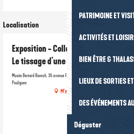
PATRIMOINE ET VISI
Localisation
ACTIVITÉS ET LOISI
Exposition - Collection Cousin -
BIEN ÊTRE & THALA
Le tissage d'une passion
Musée Bernard Boesch, 35 avenue François Bougouin, 44510 Le
LIEUX DE SORTIES E
Pouliguen
M'y rendre
DES ÉVÉNEMENTS AU
Déguster