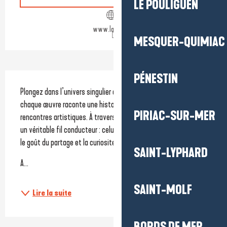
LE POULIGUEN
www.labaule.fr
MESQUER-QUIMIAC
PÉNESTIN
Description
Plongez dans l’univers singulier de la Collection Cousin, où 
chaque œuvre raconte une histoire de passion, de regards et de 
PIRIAC-SUR-MER
rencontres artistiques. À travers cette exposition, se dévoile 
un véritable fil conducteur : celui d’un collectionneur animé par 
le goût du partage et la curiosité esthétique.
SAINT-LYPHARD
A...
SAINT-MOLF
Lire la suite