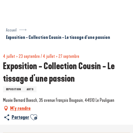
Aller
au
contenu
principal
Accueil
Exposition - Collection Cousin - Le tissage d'une passion
4 juillet > 23 septembre / 4 juillet > 27 septembre
Exposition - Collection Cousin - Le
tissage d'une passion
EXPOSITION
ARTS
Musée Bernard Boesch, 35 avenue François Bougouin, 44510 Le Pouliguen
M'y rendre
Ajouter aux favoris
Partager