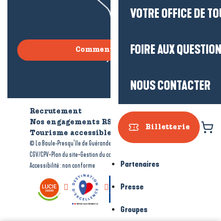
VOTRE OFFICE DE T
FOIRE AUX QUESTIO
Comment venir ?
NOUS CONTACTER
Recrutement
Qui sommes-nous ?
Nos engagements RSE
Billetterie
Tourisme accessible
Brochures
-
-
© La Baule-Presqu’île de Guérande tourisme
Mentions légales
-
-
-
CGV/CPV
Plan du site
Gestion du consentement
Partenaires
Accessibilité : non conforme
Presse
Groupes