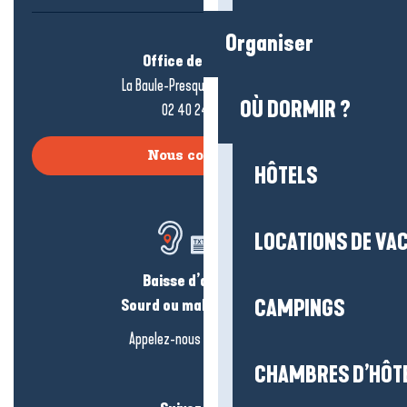
Organiser
Office de tourisme
La Baule-Presqu’île de Guérande
OÙ DORMIR ?
02 40 24 34 44
Nous contacter
HÔTELS
LOCATIONS DE VA
Baisse d’audition ?
Sourd ou malentendant ?
CAMPINGS
Appelez-nous en
cliquant-ici
CHAMBRES D’HÔT