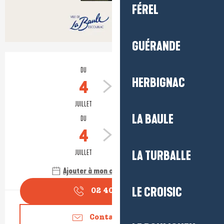
FÉREL
GUÉRANDE
Ouverture et coordonnées
DU
AU
HERBIGNAC
4
23
JUILLET
SEPTEMBRE
LA BAULE
DU
AU
4
27
JUILLET
SEPTEMBRE
LA TURBALLE
Ajouter à mon calendrier Google
LE CROISIC
02 40 01 53
▒▒
Contactez-nous