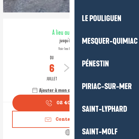
LE POULIGUEN
Ouverture et coordonnées
A lieu aujourd'hui
MESQUER-QUIMIAC
jusqu'à 18:00
Voir les horaires
DU
AU
PÉNESTIN
6
15
JUILLET
SEPTEMBRE
PIRIAC-SUR-MER
Ajouter à mon calendrier Google
02 40 91 68
▒▒
SAINT-LYPHARD
Contactez-nous
SAINT-MOLF