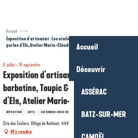
Aller
au
contenu
principal
Accueil
Exposition d'artisanat : Les ateliers barbotine, Toupic & Filéa, les
perles d'Els, Atelier Marie-Claude
Accueil
6 juillet > 15 septembre
Découvrir
Exposition d'artisanat : Les ateliers
barbotine, Toupic & Filéa, les perles
ASSÉRAC
d'Els, Atelier Marie-Claude
BATZ-SUR-MER
EXPOSITION
ARTS
LES RENDEZ-VOUS DU PARC
Gîte des Écoliers, Village de Kerhinet, 44410 Saint-Lyphard
M'y rendre
CAMOËL