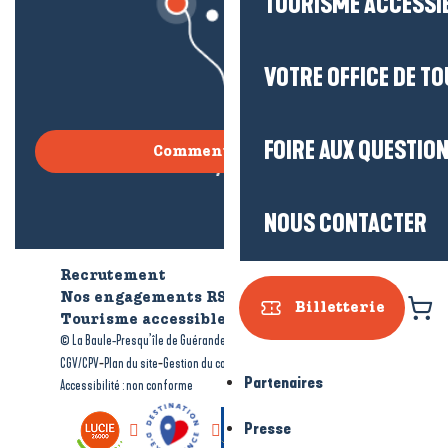
TOURISME ACCESSI
VOTRE OFFICE DE T
FOIRE AUX QUESTIO
Comment venir ?
NOUS CONTACTER
Recrutement
Qui sommes-nous ?
Nos engagements RSE
Billetterie
Tourisme accessible
Brochures
-
-
© La Baule-Presqu’île de Guérande tourisme
Mentions légales
-
-
-
CGV/CPV
Plan du site
Gestion du consentement
Partenaires
Accessibilité : non conforme
Presse