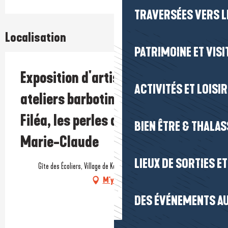
TRAVERSÉES VERS LE
Localisation
PATRIMOINE ET VISI
Exposition d'artisanat : Les
ACTIVITÉS ET LOISI
ateliers barbotine, Toupic &
Filéa, les perles d'Els, Atelier
BIEN ÊTRE & THALA
Marie-Claude
LIEUX DE SORTIES E
Gîte des Écoliers, Village de Kerhinet, 44410 Saint-Lyphard
M'y rendre
DES ÉVÉNEMENTS AU