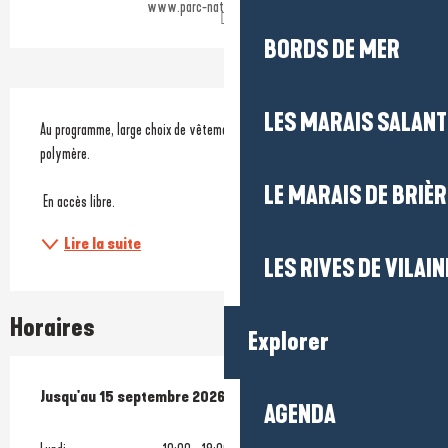
www.parc-naturel-briere.com
BORDS DE MER
Description
LES MARAIS SALAN
Au programme, large choix de vêtements, céramique et bijoux pâte 
polymère. 
LE MARAIS DE BRIÈR
 En accès libre.
Lire la suite
LES RIVES DE VILAIN
Horaires
Explorer
Du
Jusqu'au
6 juillet 2026
15 septembre 2026
au
15 septembre 2026
AGENDA