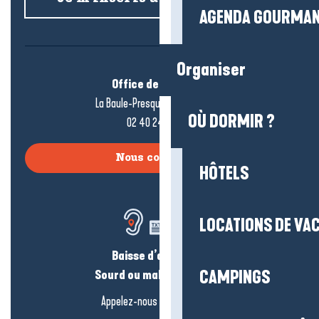
AGENDA GOURMA
Organiser
Office de tourisme
La Baule-Presqu’île de Guérande
OÙ DORMIR ?
02 40 24 34 44
Nous contacter
HÔTELS
LOCATIONS DE VA
Baisse d’audition ?
Sourd ou malentendant ?
CAMPINGS
Appelez-nous en
cliquant-ici