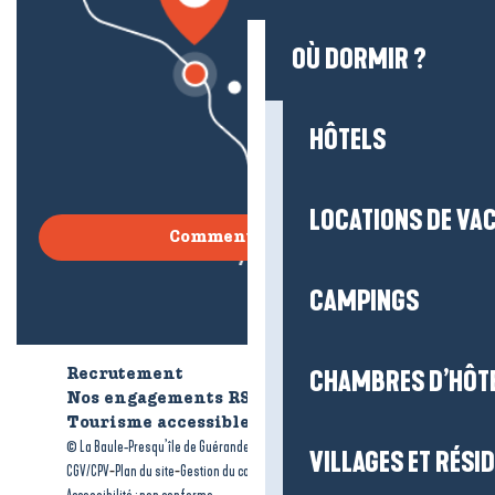
OÙ DORMIR ?
HÔTELS
LOCATIONS DE VA
Comment venir ?
CAMPINGS
CHAMBRES D’HÔT
Recrutement
Qui sommes-nous ?
Nos engagements RSE
Tourisme accessible
Brochures
-
-
© La Baule-Presqu’île de Guérande tourisme
Mentions légales
VILLAGES ET RÉS
-
-
-
CGV/CPV
Plan du site
Gestion du consentement