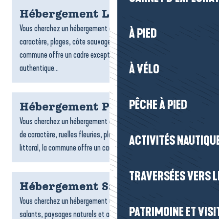
Hébergement Le Croisic
Vous cherchez un hébergement au Croisic ? Entre port de
À PIED
caractère, plages, côte sauvage et ruelles typiques, la
commune offre un cadre exceptionnel pour un séjour
À VÉLO
authentique...
PÊCHE À PIED
Hébergement Piriac-sur-Mer
Vous cherchez un hébergement à Piriac-sur-Mer ? Entre village
de caractère, ruelles fleuries, plages, criques et charme du
ACTIVITÉS NAUTIQUE
littoral, la commune offre un cadre idéal pour un...
TRAVERSÉES VERS LE
Hébergement Saint-Molf
Vous cherchez un hébergement à Saint-Molf ? Entre marais
PATRIMOINE ET VISI
salants, paysages naturels et ambiance paisible, la commune