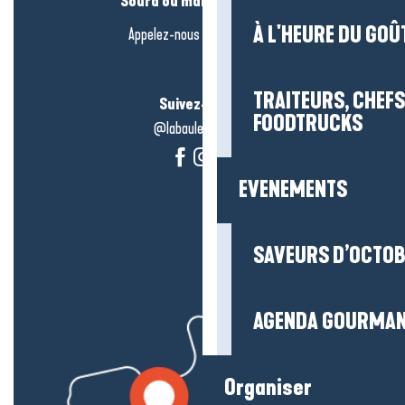
Sourd ou malentendant ?
À L'HEURE DU GOÛ
Appelez-nous en
cliquant-ici
TRAITEURS, CHEFS
Suivez-nous !
FOODTRUCKS
@labauleguérande
EVENEMENTS
SAVEURS D’OCTO
AGENDA GOURMA
Organiser