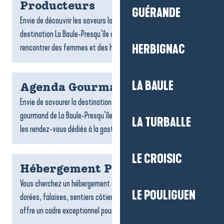
Producteurs
GUÉRANDE
Envie de découvrir les saveurs locales ? Les producteurs de la
destination La Baule-Presqu’île de Guérande vous invitent à
rencontrer des femmes et des hommes passionnés,...
HERBIGNAC
LA BAULE
Agenda Gourmand
Envie de savourer la destination autrement ? L’agenda
gourmand de La Baule-Presqu’île de Guérande rassemble tous
LA TURBALLE
les rendez-vous dédiés à la gastronomie et aux plaisirs de la...
LE CROISIC
Hébergement Pénestin
Vous cherchez un hébergement à Pénestin ? Entre plages
LE POULIGUEN
dorées, falaises, sentiers côtiers et estuaire, la commune
offre un cadre exceptionnel pour un séjour tourné vers la...