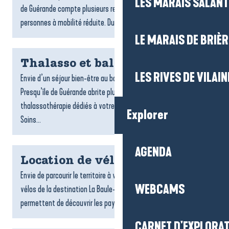
LES MARAIS SALAN
de Guérande compte plusieurs restaurants accessibles aux
personnes à mobilité réduite. Du bord de mer aux...
LE MARAIS DE BRIÈR
Thalasso et balnéo
LES RIVES DE VILAIN
Envie d’un séjour bien-être au bord de l’océan ? La Baule-
Presqu’île de Guérande abrite plusieurs centres de
thalassothérapie dédiés à votre détente et à votre vitalité.
Explorer
Soins...
AGENDA
Location de vélos
Envie de parcourir le territoire à votre rythme ? Les loueurs de
WEBCAMS
vélos de la destination La Baule-Presqu’île de Guérande vous
permettent de découvrir les paysages, les villages...
CARNET D'EXPLORA