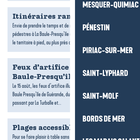
MESQUER-QUIMIAC
Itinéraires rando
Envie de prendre le temps et de respirer ? Les randonnées
PÉNESTIN
pédestres à La Baule-Presqu’île de Guérande invitent à explorer
le territoire à pied, au plus près des paysages. Entre...
PIRIAC-SUR-MER
Feux d’artifice du 15 août à La
SAINT-LYPHARD
Baule-Presqu’île de Guérande
Le 15 août, les feux d’artifice illuminent les soirées d’été à La
Baule Presqu’île de Guérande, du Croisic jusqu’à Pénestin en
SAINT-MOLF
passant par La Turballe et...
BORDS DE MER
Plages accessibles
Pour se faire plaisir à table sans contrainte, La Baule-Presqu’île