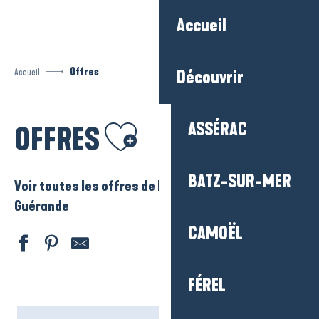
Aller
Accueil
au
contenu
principal
Accueil
Offres
Découvrir
Ajouter aux favoris
ASSÉRAC
OFFRES
BATZ-SUR-MER
Voir toutes les offres de La Baule – Presqu’ile de
Guérande
CAMOËL
FÉREL