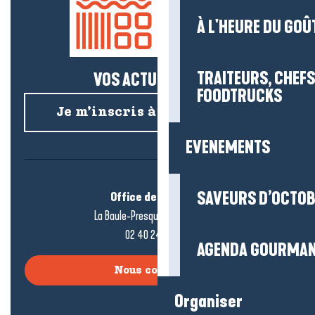
À L'HEURE DU GOÛ
TRAITEURS, CHEFS
VOS ACTUS SALÉES !
FOODTRUCKS
Je m’inscris à la newsletter
EVENEMENTS
SAVEURS D’OCTO
Office de tourisme
La Baule-Presqu’île de Guérande
02 40 24 34 44
AGENDA GOURMA
Nous contacter
Organiser