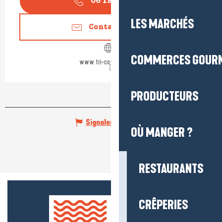
06 19 29 30
▒▒
LES MARCHÉS
Contactez-nous
COMMERCES GOUR
www.tri-cote-damour.fr
PRODUCTEURS
Signaler une erreur
OÙ MANGER ?
RESTAURANTS
CRÊPERIES