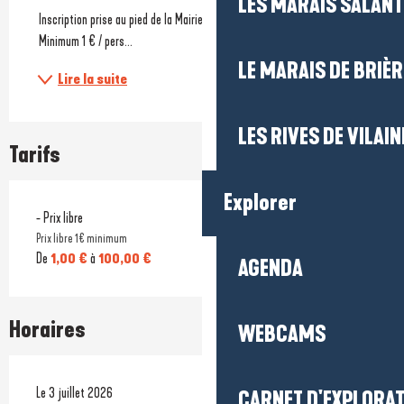
LES MARAIS SALAN
 Inscription prise au pied de la Mairie du Pouliguen.
 Minimum 1 € / pers...
LE MARAIS DE BRIÈR
Lire la suite
LES RIVES DE VILAIN
Tarifs
Explorer
- Prix libre
Prix libre 1€ minimum
De
1,00 €
à
100,00 €
AGENDA
Horaires
WEBCAMS
Le 3 juillet 2026
CARNET D'EXPLORA