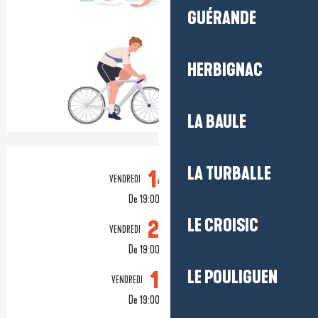
GUÉRANDE
HERBIGNAC
LA BAULE
Ouverture et coordonnées
LA TURBALLE
14
VENDREDI
AOÛT
De 19:00 à 20:30
LE CROISIC
28
VENDREDI
AOÛT
De 19:00 à 20:30
11
LE POULIGUEN
VENDREDI
SEPTEMBRE
De 19:00 à 20:30