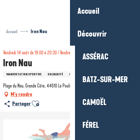
Aller
Accueil
au
contenu
principal
Accueil
Iron Nau
Découvrir
Vendredi 14 août de 19:00 à 20:30 / Vendredi 28 août de 19:00 à 20:30 / ...
ASSÉRAC
Iron Nau
MANIFESTATION SPORTIVE
SOLIDARITÉ
SPORTS
BATZ-SUR-MER
Plage du Nau, Grande Côte, 44510 Le Pouliguen
M'y rendre
CAMOËL
Ajouter aux favoris
Partager
FÉREL
+1 photo