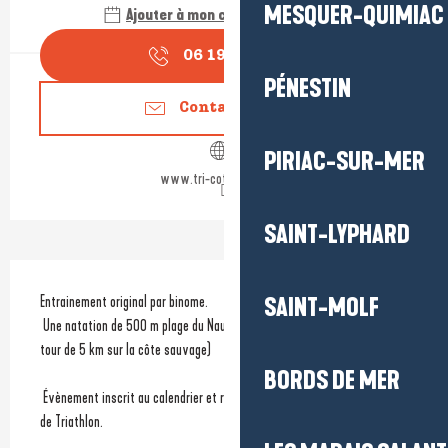
MESQUER-QUIMIAC
Ajouter à mon calendrier Google
06 19 29 30
▒▒
PÉNESTIN
Contactez-nous
PIRIAC-SUR-MER
www.tri-cote-damour.fr
SAINT-LYPHARD
Description
Entrainement original par binome.
SAINT-MOLF
 Une natation de 500 m plage du Nau puis un bike and run de 10 km (2 
tour de 5 km sur la côte sauvage)
BORDS DE MER
 Évènement inscrit au calendrier et reconnu par la Fédération française 
de Triathlon.