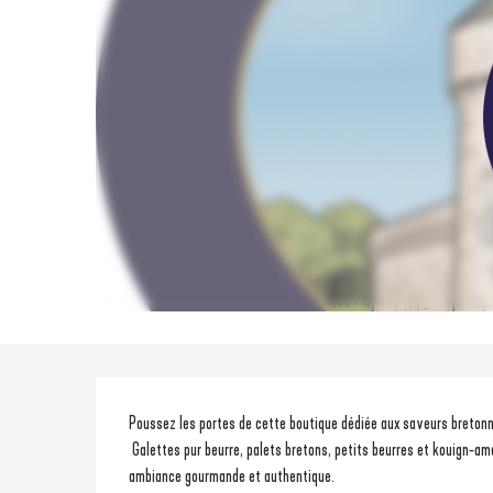
Description
Poussez les portes de cette boutique dédiée aux saveurs bretonne
 Galettes pur beurre, palets bretons, petits beurres et kouign-amann côtoient les grands classiques de la gastronomie régionale dans une 
ambiance gourmande et authentique.