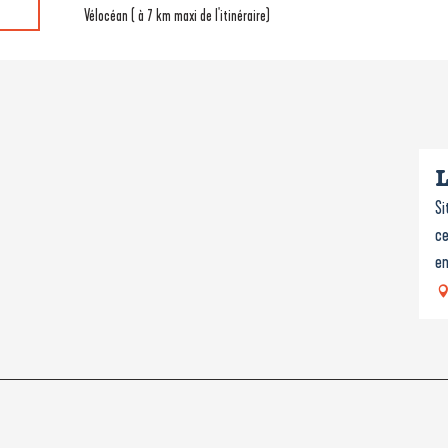
Vélocéan ( à 7 km maxi de l'itinéraire)
L
Si
ce
en