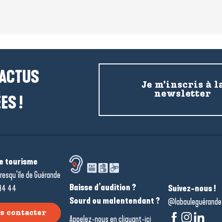
 ACTUS
Je m’inscris à l
newsletter
ES !
de tourisme
resqu’île de Guérande
Baisse d’audition ?
34 44
Suivez-nous !
Sourd ou malentendant ?
@labauleguérande
s contacter
Appelez-nous en
cliquant-ici