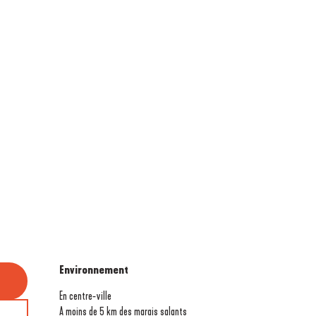
Environnement
Environnement
En centre-ville
A moins de 5 km des marais salants