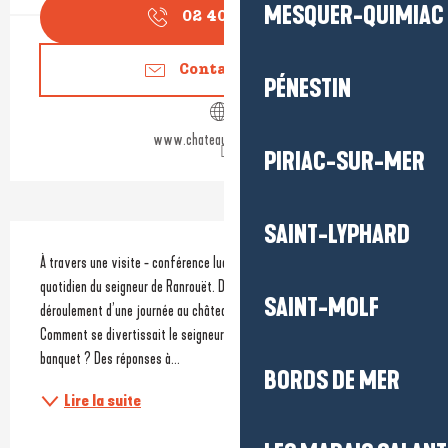
MESQUER-QUIMIAC
02 40 88 96
▒▒
Contactez-nous
PÉNESTIN
www.chateauderanrouet.fr
PIRIAC-SUR-MER
SAINT-LYPHARD
Description
À travers une visite - conférence ludique et interactive, découvrez le 
quotidien du seigneur de Ranrouët. Du lever au coucher, vivez le 
SAINT-MOLF
déroulement d’une journée au château. Se lavait-on au Moyen Age ? 
Comment se divertissait le seigneur ? Que mangeait-on pendant un 
banquet ? Des réponses à...
BORDS DE MER
Lire la suite