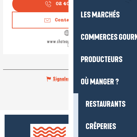
02 40 88 96
▒▒
LES MARCHÉS
Contactez-nous
COMMERCES GOUR
www.chateauderanrouet.fr
PRODUCTEURS
Signaler une erreur
OÙ MANGER ?
RESTAURANTS
CRÊPERIES