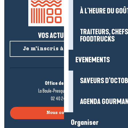
À L'HEURE DU GOÛ
TRAITEURS, CHEFS
VOS ACTUS SALÉES !
FOODTRUCKS
Je m’inscris à la newsletter
EVENEMENTS
SAVEURS D’OCTO
Office de tourisme
La Baule-Presqu’île de Guérande
02 40 24 34 44
AGENDA GOURMA
Nous contacter
Organiser