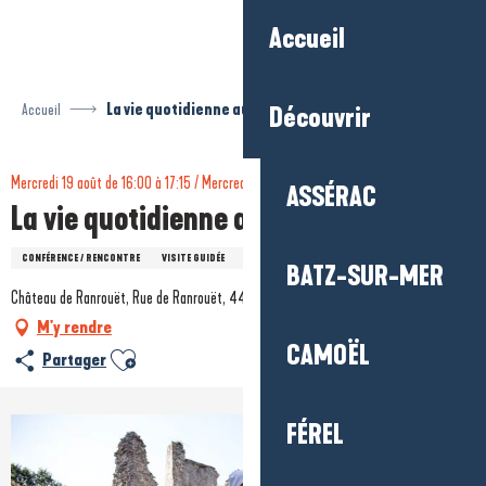
Aller
Accueil
au
contenu
principal
Accueil
La vie quotidienne au Moyen-Age
Découvrir
Mercredi 19 août de 16:00 à 17:15 / Mercredi 26 août de 16:00 à 17:15
ASSÉRAC
La vie quotidienne au Moyen-Age
CONFÉRENCE / RENCONTRE
VISITE GUIDÉE
CULTURE
PATRIMOINE
BATZ-SUR-MER
Château de Ranrouët, Rue de Ranrouët, 44410 Herbignac
M'y rendre
CAMOËL
Ajouter aux favoris
Partager
FÉREL
+1 photo