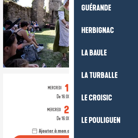
GUÉRANDE
HERBIGNAC
LA BAULE
LA TURBALLE
Ouverture et coordonnées
19
MERCREDI
AOÛT
LE CROISIC
De 16:00 à 17:15
26
MERCREDI
AOÛT
De 16:00 à 17:15
LE POULIGUEN
Ajouter à mon calendrier Google