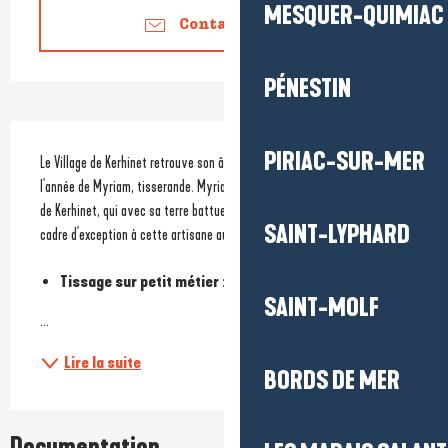
MESQUER-QUIMIAC
Contactez-nous
PÉNESTIN
Description
PIRIAC-SUR-MER
​Le Village de Kerhinet retrouve son âme d'antan grâce à l'installation à 
l'année de Myriam, tisserande. Myriam est installée dans l'ancien musée 
de Kerhinet, qui avec sa terre battue et sa large cheminée offre un 
SAINT-LYPHARD
cadre d'exception à cette artisane aux mains d'or.
Tissage sur petit métier :
SAINT-MOLF
...
Lire la suite
BORDS DE MER
Documentation