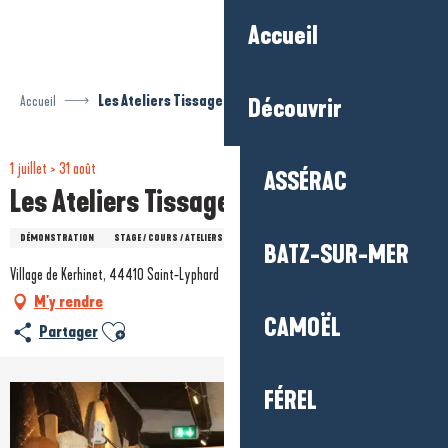
Aller
Accueil
au
contenu
principal
Accueil
Les Ateliers Tissage de Tisse-Brin
Découvrir
1 juillet > 31 août
ASSÉRAC
Les Ateliers Tissage de Tisse-Brin
DÉMONSTRATION
STAGE / COURS / ATELIERS
LES RENDEZ-VOUS DU PARC
BATZ-SUR-MER
Village de Kerhinet, 44410 Saint-Lyphard
M'y rendre
CAMOËL
Ajouter aux favoris
Partager
FÉREL