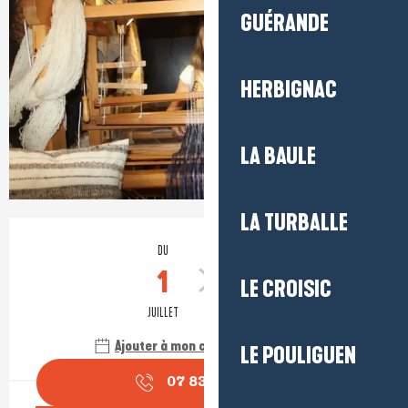
GUÉRANDE
HERBIGNAC
LA BAULE
LA TURBALLE
Ouverture et coordonnées
DU
AU
1
31
LE CROISIC
JUILLET
AOÛT
Ajouter à mon calendrier Google
LE POULIGUEN
07 83 15 61
▒▒