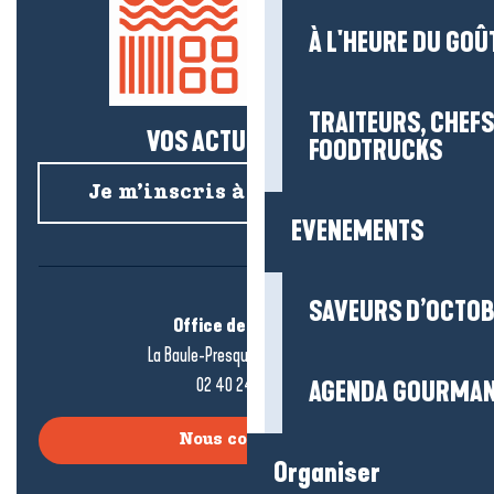
À L'HEURE DU GOÛ
TRAITEURS, CHEFS
VOS ACTUS SALÉES !
FOODTRUCKS
Je m’inscris à la newsletter
EVENEMENTS
SAVEURS D’OCTO
Office de tourisme
La Baule-Presqu’île de Guérande
02 40 24 34 44
AGENDA GOURMA
Nous contacter
Organiser