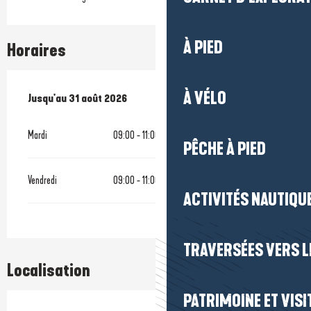
À PIED
Horaires
À VÉLO
Du
Jusqu'au
1 juillet 2026
31 août 2026
au
31 août 2026
Mardi
09:00 - 11:00
14:00 - 16:00
PÊCHE À PIED
Vendredi
09:00 - 11:00
14:00 - 16:00
ACTIVITÉS NAUTIQUE
TRAVERSÉES VERS LE
Localisation
PATRIMOINE ET VISI