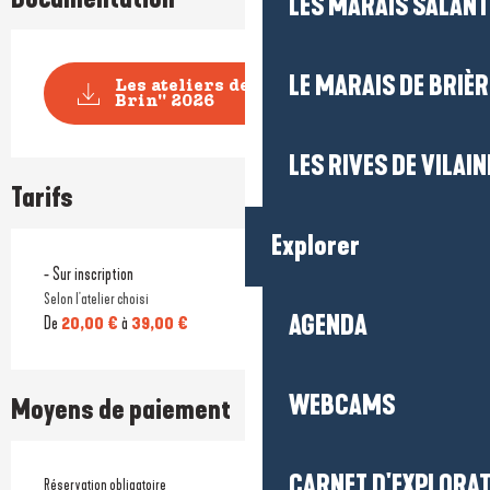
LES MARAIS SALAN
LE MARAIS DE BRIÈR
Les ateliers de tissage "Tisse-
Brin" 2026
LES RIVES DE VILAIN
Tarifs
Explorer
- Sur inscription
Selon l'atelier choisi
AGENDA
De
20,00 €
à
39,00 €
WEBCAMS
Moyens de paiement
CARNET D'EXPLORA
Réservation obligatoire