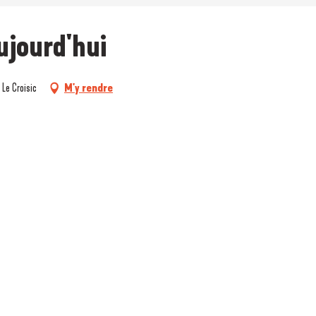
aujourd'hui
 Le Croisic
M'y rendre