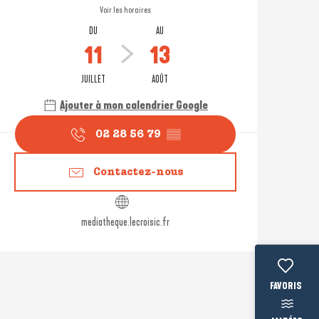
Voir les horaires
DU
AU
11
13
JUILLET
AOÛT
Ajouter à mon calendrier Google
02 28 56 79
▒▒
Contactez-nous
mediatheque.lecroisic.fr
Voir les fav