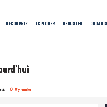
DÉCOUVRIR
EXPLORER
DÉGUSTER
ORGANI
jourd'hui
oisic
M'y rendre