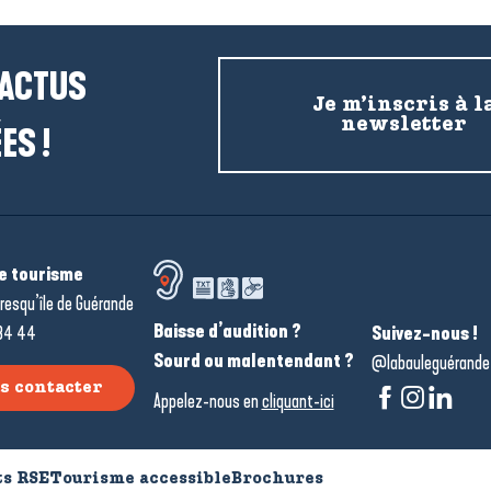
 ACTUS
Je m’inscris à l
newsletter
ES !
de tourisme
resqu’île de Guérande
Baisse d’audition ?
34 44
Suivez-nous !
Sourd ou malentendant ?
@labauleguérande
s contacter
Appelez-nous en
cliquant-ici
s RSE
Tourisme accessible
Brochures