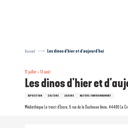
Aller
au
contenu
principal
Accueil
Les dinos d'hier et d'aujourd'hui
11 juillet > 13 août
Les dinos d'hier et d'au
EXPOSITION
CULTURE
LOISIRS
NATURE / ENVIRONNEMENT
Médiathèque Le traict d'Encre, 5 rue de la Duchesse Anne, 44490 Le Cr