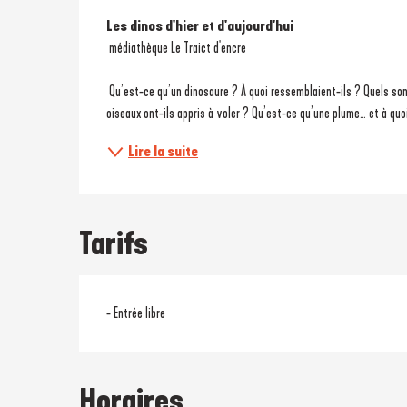
Description
Les dinos d'hier et d'aujourd'hui
 médiathèque Le Traict d'encre
 Qu’est-ce qu’un dinosaure ? À quoi ressemblaient-ils ? Quels sont les points communs entre un oiseau et un dinosaure ? Comment les 
oiseaux ont-ils appris à voler ? Qu’est-ce qu’une plume… et à quoi
Lire la suite
Tarifs
- Entrée libre
Horaires