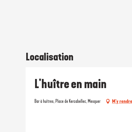
Localisation
L'huître en main
Bar à huîtres, Place de Kercabellec, Mesquer
M'y rendr