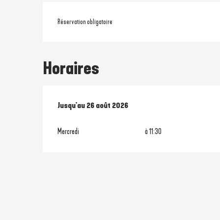
Réservation obligatoire
Horaires
Du
Jusqu'au
1 juillet 2026
26 août 2026
au
26 août 2026
Mercredi
à 11:30