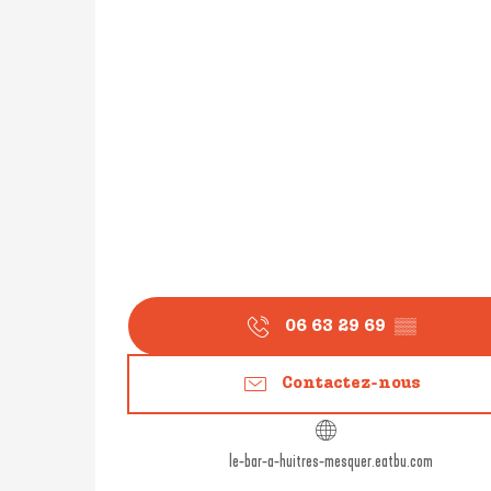
06 63 29 69
▒▒
Contactez-nous
le-bar-a-huitres-mesquer.eatbu.com