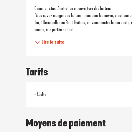
Description
Démonstration / initiation à l’ouverture des huîtres. 
 Vous savez manger des huîtres…mais pour les ouvrir, c’est une a
 Ici, à Kercabellec au Bar à Huîtres, on vous montre le bon geste, sans se presser, sans se couper, comme on a toujours fait. Une méthode 
simple, à la portée de tout...
Lire la suite
Tarifs
- Adulte
Moyens de paiement