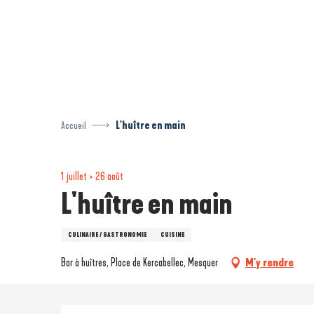
Aller
au
contenu
principal
Accueil
L'huître en main
1 juillet > 26 août
L'huître en main
CULINAIRE / GASTRONOMIE
CUISINE
Bar à huîtres, Place de Kercabellec, Mesquer
M'y rendre