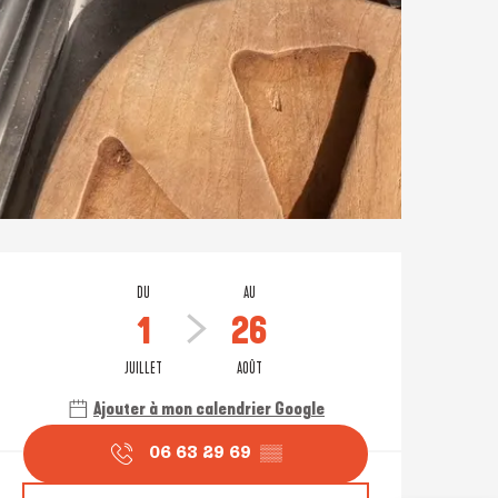
Ouverture et coordonné
DU
AU
1
26
JUILLET
AOÛT
Ajouter à mon calendrier Google
06 63 29 69
▒▒