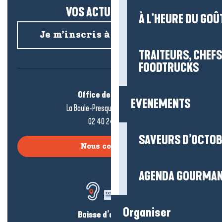
VOS ACTUS SALÉES !
À L'HEURE DU GOÛ
Je m’inscris à la newsletter
TRAITEURS, CHEFS
FOODTRUCKS
Office de tourisme
EVENEMENTS
La Baule-Presqu’île de Guérande
02 40 24 34 44
SAVEURS D’OCTO
Nous contacter
AGENDA GOURMA
Organiser
Baisse d’audition ?