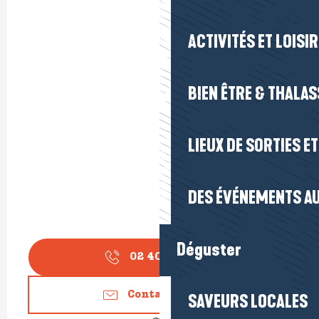
ACTIVITÉS ET LOISI
BIEN ÊTRE & THALA
LIEUX DE SORTIES E
DES ÉVÉNEMENTS AU
Déguster
02 40 15 60
▒▒
Contactez-nous
SAVEURS LOCALES