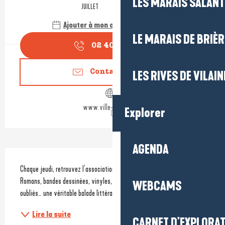
LES MARAIS SALAN
JUILLET
AOÛT
Ajouter à mon calendrier Google
LE MARAIS DE BRIÈR
02 40 15 60
▒▒
Contactez-nous
LES RIVES DE VILAIN
www.ville-guerande.fr
Explorer
AGENDA
Description
Chaque jeudi, retrouvez l’association des Bouquinistes de Bretagne Sud. 
Romans, bandes dessinées, vinyles, cartes postales, livres rares ou 
WEBCAMS
oubliés… une véritable balade littéraire vous attend. 
Lire la suite
CARNET D'EXPLORA