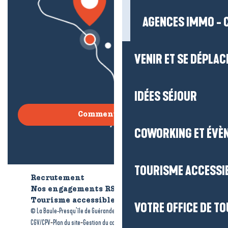
AGENCES IMMO - 
VENIR ET SE DÉPLAC
IDÉES SÉJOUR
Comment venir ?
COWORKING ET ÉVÈ
TOURISME ACCESSI
Recrutement
Qui sommes-nous ?
Nos engagements RSE
Tourisme accessible
Brochures
VOTRE OFFICE DE T
-
-
© La Baule-Presqu’île de Guérande tourisme
Mentions légales
-
-
-
CGV/CPV
Plan du site
Gestion du consentement