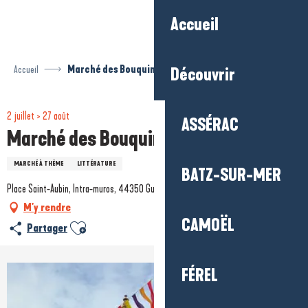
Aller
Accueil
au
contenu
principal
Accueil
Marché des Bouquinistes
Découvrir
2 juillet > 27 août
ASSÉRAC
Marché des Bouquinistes
MARCHÉ À THÈME
LITTÉRATURE
BATZ-SUR-MER
Place Saint-Aubin, Intra-muros, 44350 Guérande
M'y rendre
CAMOËL
Ajouter aux favoris
Partager
FÉREL