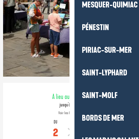
MESQUER-QUIMIAC
PÉNESTIN
PIRIAC-SUR-MER
SAINT-LYPHARD
Ouverture et coordonnées
SAINT-MOLF
A lieu aujourd'hui
jusqu'à 18:30
Voir les horaires
BORDS DE MER
DU
AU
2
27