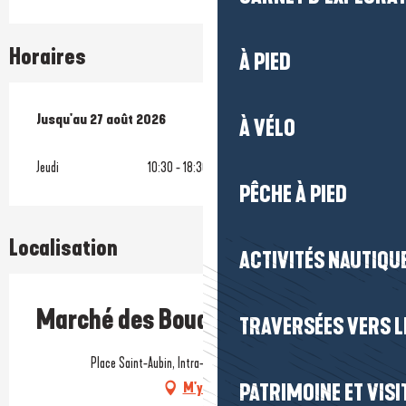
Horaires
À PIED
Du
Jusqu'au
2 juillet 2026
27 août 2026
au
27 août 2026
À VÉLO
Jeudi
10:30 - 18:30
PÊCHE À PIED
Localisation
ACTIVITÉS NAUTIQUE
Marché des Bouquinistes
TRAVERSÉES VERS LE
Place Saint-Aubin, Intra-muros, 44350 Guérande
M'y rendre
PATRIMOINE ET VISI