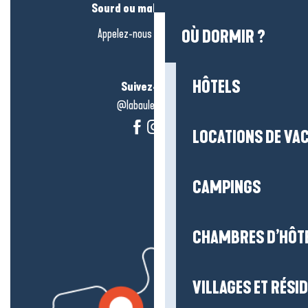
Sourd ou malentendant ?
Appelez-nous en
cliquant-ici
OÙ DORMIR ?
HÔTELS
Suivez-nous !
@labauleguérande
LOCATIONS DE VA
CAMPINGS
CHAMBRES D’HÔT
VILLAGES ET RÉS