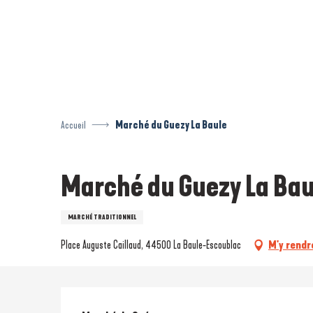
Aller
au
contenu
principal
Accueil
Marché du Guezy La Baule
Marché du Guezy La Bau
MARCHÉ TRADITIONNEL
Place Auguste Caillaud, 44500 La Baule-Escoublac
M'y rendr
Description