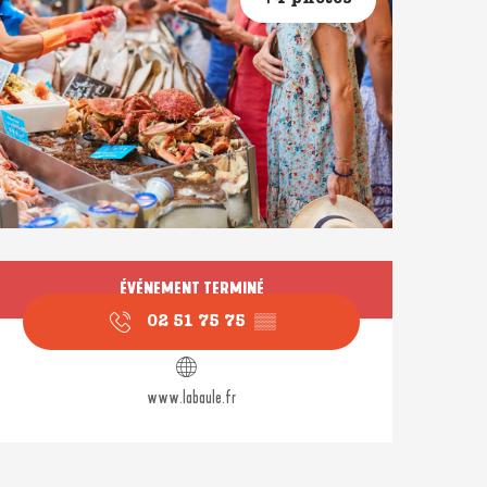
Ouverture et coordonné
ÉVÉNEMENT TERMINÉ
02 51 75 75
▒▒
www.labaule.fr