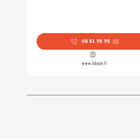
02 51 75 75
▒▒
www.labaule.fr