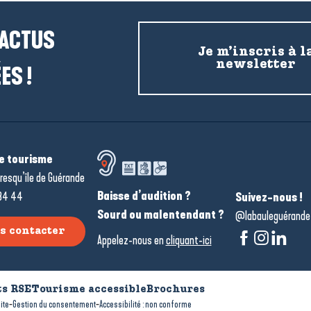
 ACTUS
Je m’inscris à l
newsletter
ES !
de tourisme
resqu’île de Guérande
Baisse d’audition ?
34 44
Suivez-nous !
Sourd ou malentendant ?
@labauleguérande
s contacter
Appelez-nous en
cliquant-ici
s RSE
Tourisme accessible
Brochures
-
-
ite
Gestion du consentement
Accessibilité : non conforme