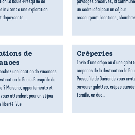
tion La Baule-Presqu’île de
paysages préservés, la commune
e invitent à une exploration
un cadre idéal pour un séjour
t dépaysante....
ressourçant. Locations, chambres
ations de
Crêperies
Envie d’une crêpe ou d’une galett
ances
crêperies de la destination La Bau
erchez une location de vacances
Presqu’île de Guérande vous invit
estination La Baule-Presqu’île de
savourer galettes, crêpes sucrée
e ? Maisons, appartements et
famille, en duo...
 vous attendent pour un séjour
 liberté. Vue...