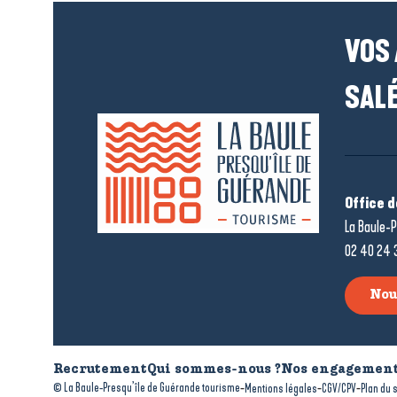
VOS
SALÉ
Office 
La Baule-P
02 40 24 
Nou
Recrutement
Qui sommes-nous ?
Nos engagement
-
-
-
© La Baule-Presqu’île de Guérande tourisme
Mentions légales
CGV/CPV
Plan du s