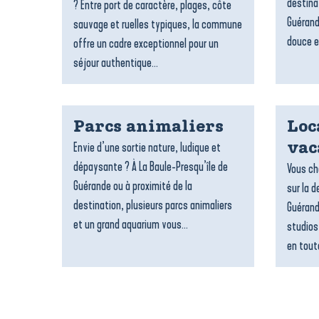
destina
? Entre port de caractère, plages, côte
Guérand
sauvage et ruelles typiques, la commune
douce e
offre un cadre exceptionnel pour un
séjour authentique...
Parcs animaliers
Loc
Envie d’une sortie nature, ludique et
vac
dépaysante ? À La Baule-Presqu’île de
Vous ch
Guérande ou à proximité de la
sur la d
destination, plusieurs parcs animaliers
Guérand
et un grand aquarium vous...
studios
en toute