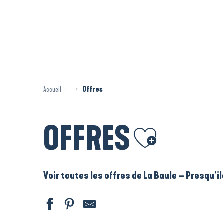
Aller
au
contenu
principal
Accueil
Offres
OFFRES
Ajouter aux favoris
Voir toutes les offres de La Baule – Presqu’i