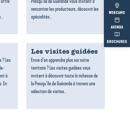
 offre
Presqu’île de Guérande vous invitent à
rencontrer les producteurs, découvrir les
WEBCAMS
...
spécialités...
AGENDA
BROCHURES
Les visites guidées
e ? Les
Envie d’en apprendre plus sur notre
le-
territoire ? Les visites guidées vous
ent à
invitent à découvrir toute la richesse de
s. En
la Presqu’île de Guérande à travers une
sélection de visites...