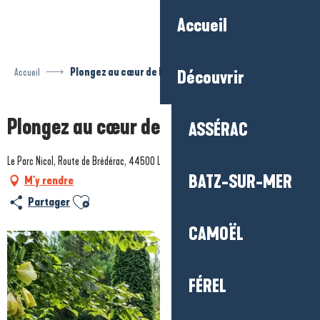
Aller
Accueil
au
contenu
principal
Accueil
Plongez au cœur de la Nature
Découvrir
Plongez au cœur de la Nature
ASSÉRAC
Le Parc Nicol, Route de Brédérac, 44500 La Baule-Escoublac
BATZ-SUR-MER
M'y rendre
Ajouter aux favoris
Partager
CAMOËL
FÉREL