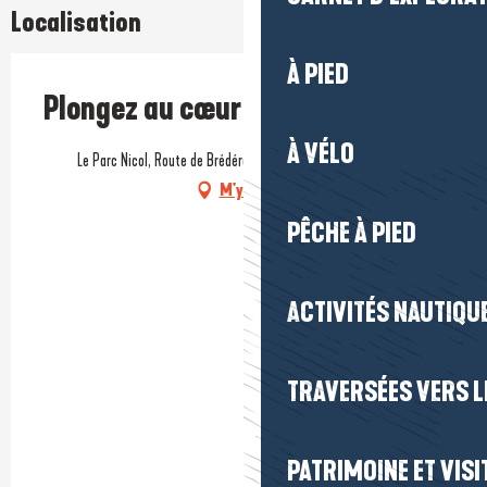
Localisation
À PIED
Plongez au cœur de la Nature
À VÉLO
Le Parc Nicol, Route de Brédérac, 44500 La Baule-Escoublac
M'y rendre
PÊCHE À PIED
ACTIVITÉS NAUTIQUE
TRAVERSÉES VERS LE
PATRIMOINE ET VISI