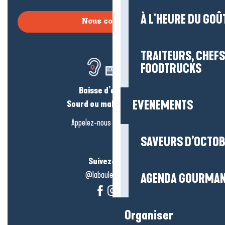
À L'HEURE DU GOÛ
Nous contacter
TRAITEURS, CHEFS
FOODTRUCKS
Baisse d’audition ?
EVENEMENTS
Sourd ou malentendant ?
Appelez-nous en
cliquant-ici
SAVEURS D’OCTO
Suivez-nous !
@labauleguérande
AGENDA GOURMA
Organiser