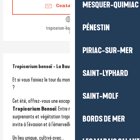
MESQUER-QUIMIAC
Contactez-nous
PÉNESTIN
tropicarium-bonsai-la-baule.fr
PIRIAC-SUR-MER
Description
Tropicarium bonsaï - La Baule
SAINT-LYPHARD
Et si vous faisiez le tour du monde végétal sans quitter La Baule 
?
SAINT-MOLF
Cet été, offrez-vous une escapade dépaysante au 
Tropicarium Bonsaï
. Entre majestueux bonsaïs, cactus 
surprenants et végétation tropicale luxuriante, chaque allée 
BORDS DE MER
invite à l'évasion et à l'émerveillement.
Un lieu unique, cultivé avec...