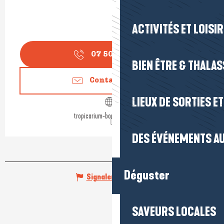
ACTIVITÉS ET LOISI
07 50 06 79
▒▒
BIEN ÊTRE & THALA
Contactez-nous
LIEUX DE SORTIES E
tropicarium-bonsai-la-baule.fr
DES ÉVÉNEMENTS AU
Déguster
Signaler une erreur
SAVEURS LOCALES