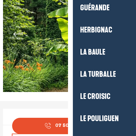
GUÉRANDE
HERBIGNAC
LA BAULE
LA TURBALLE
LE CROISIC
Ouverture et coordonnées
LE POULIGUEN
07 50 06 79
▒▒