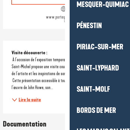
MESQUER-QUIMIAC
www.portesaintmichel.fr
PÉNESTIN
Description
PIRIAC-SUR-MER
Visite découverte : 
 À l’occasion de l’exposition temporaire dédiée à John Howe, la Porte 
SAINT-LYPHARD
Saint-Michel propose une visite courte permettant d’aborder l’univers 
de l’artiste et les inspirations de son travail. 
 Cette présentation accessible à tous permet de mieux comprendre 
l’œuvre de John Howe, son...
SAINT-MOLF
Lire la suite
BORDS DE MER
Documentation