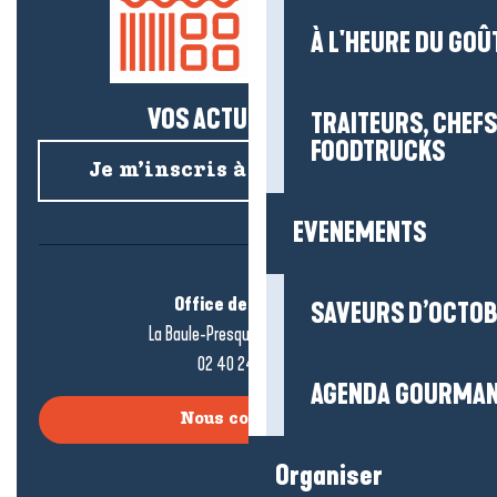
À L'HEURE DU GOÛ
VOS ACTUS SALÉES !
TRAITEURS, CHEFS
FOODTRUCKS
Je m’inscris à la newsletter
EVENEMENTS
Office de tourisme
SAVEURS D’OCTO
La Baule-Presqu’île de Guérande
02 40 24 34 44
AGENDA GOURMA
Nous contacter
Organiser