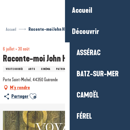
Aller
Accueil
au
contenu
principal
Accueil
Raconte-moi John Howe
Découvrir
6 juillet > 30 août
ASSÉRAC
Raconte-moi John Howe
VISITE GUIDÉE
ARTS
CINÉMA
PATRIMOINE
BATZ-SUR-MER
Porte Saint-Michel, 44350 Guérande
M'y rendre
CAMOËL
Ajouter aux favoris
Partager
FÉREL
+1 photo