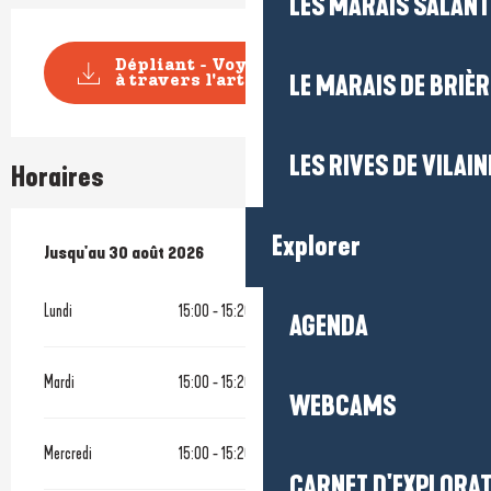
LES MARAIS SALAN
Dépliant - Voyages fantastiques
LE MARAIS DE BRIÈR
à travers l'art...
LES RIVES DE VILAIN
Horaires
Explorer
Du
Jusqu'au
6 juillet 2026
30 août 2026
au
30 août 2026
Lundi
15:00 - 15:20
AGENDA
Mardi
15:00 - 15:20
WEBCAMS
Mercredi
15:00 - 15:20
CARNET D'EXPLORA