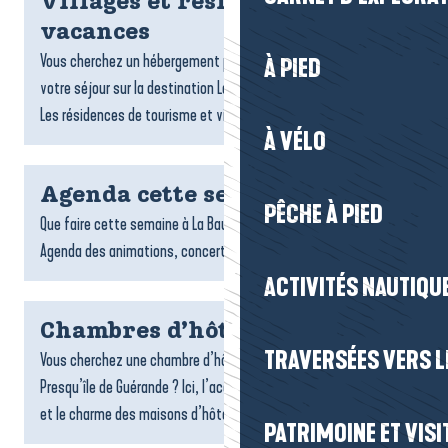
Villages et résidences
vacances
Vous cherchez un hébergement pratique et confortable pour
À PIED
votre séjour sur la destination La Baule-Presqu’île de Guérande ?
Les résidences de tourisme et villages vacances sont...
À VÉLO
Agenda cette semaine
PÊCHE À PIED
Que faire cette semaine à La Baule-Presqu’île de Guérande ?
Agenda des animations, concerts, expo et sorties.
ACTIVITÉS NAUTIQUE
Chambres d’hôtes
TRAVERSÉES VERS LE
Vous cherchez une chambre d’hôtes sur la destination La Baule-
Presqu’île de Guérande ? Ici, l’accueil chaleureux, la convivialité
et le charme des maisons d’hôtes font toute la...
PATRIMOINE ET VISI