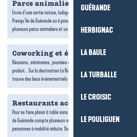
Parcs animaliers
GUÉRANDE
Envie d’une sortie nature, ludique et dépaysante ? À La Baule-
Presqu’île de Guérande ou à proximité de la destination,
plusieurs parcs animaliers et un grand aquarium vous...
HERBIGNAC
LA BAULE
Coworking et évènementiel
Réunions, séminaires, journées d’équipe, lancements de
produit… Sur la destination La Baule-Presqu’île de Guérande, on
LA TURBALLE
trouve des lieux événementiels inspirants et des espaces...
LE CROISIC
Restaurants accessibles
Pour se faire plaisir à table sans contrainte, La Baule-Presqu’île
LE POULIGUEN
de Guérande compte plusieurs restaurants accessibles aux
personnes à mobilité réduite. Du bord de mer aux...