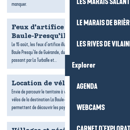
LES MARAIS SALAN
manquer.
LE MARAIS DE BRIÈR
Feux d’artifice du 15 août à La
Baule-Presqu’île de Guérande
LES RIVES DE VILAIN
Le 15 août, les feux d’artifice illuminent les soirées d’été à La
Baule Presqu’île de Guérande, du Croisic jusqu’à Pénestin en
passant par La Turballe et...
Explorer
Location de vélos
AGENDA
Envie de parcourir le territoire à votre rythme ? Les loueurs de
vélos de la destination La Baule-Presqu’île de Guérande vous
WEBCAMS
permettent de découvrir les paysages, les villages...
CARNET D'EXPLORA