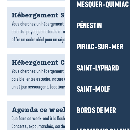
MESQUER-QUIMIAC
Hébergement Saint-Molf
Vous cherchez un hébergement à Saint-Molf ? Entre marais
PÉNESTIN
salants, paysages naturels et ambiance paisible, la commune
offre un cadre idéal pour un séjour ressourçant. Locations,...
PIRIAC-SUR-MER
Hébergement Camoël
SAINT-LYPHARD
Vous cherchez un hébergement à Camoël ? Cette commune
paisible, entre estuaire, nature et campagne, est parfaite pour
un séjour ressourçant. Locations, chambres d’hôtes ou...
SAINT-MOLF
BORDS DE MER
Agenda ce week end
Que faire ce week-end à La Baule-Presqu’île de Guérande ?
Concerts, expo, marchés, sorties et événements à ne pas