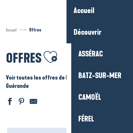
Aller
Accueil
au
contenu
principal
Accueil
Offres
Découvrir
Ajouter aux favoris
ASSÉRAC
OFFRES
BATZ-SUR-MER
Voir toutes les offres de La Baule – Presqu’ile de
Guérande
CAMOËL
FÉREL