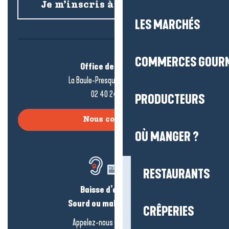
Je m’inscris à la newsletter
LES MARCHÉS
COMMERCES GOUR
Office de tourisme
La Baule-Presqu’île de Guérande
02 40 24 34 44
PRODUCTEURS
Nous contacter
OÙ MANGER ?
RESTAURANTS
Baisse d’audition ?
Sourd ou malentendant ?
CRÊPERIES
Appelez-nous en
cliquant-ici