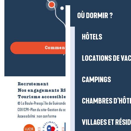
OÙ DORMIR ?
HÔTELS
Comment venir ?
LOCATIONS DE VA
CAMPINGS
Recrutement
Qui sommes-nous ?
Nos engagements RSE
Tourisme accessible
Brochures
CHAMBRES D’HÔT
-
-
© La Baule-Presqu’île de Guérande tourisme
Mentions légales
-
-
-
CGV/CPV
Plan du site
Gestion du consentement
Accessibilité : non conforme
VILLAGES ET RÉS