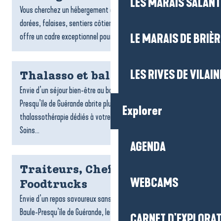
LES MARAIS SALAN
Vous cherchez un hébergement à Pénestin ? Entre plages
dorées, falaises, sentiers côtiers et estuaire, la commune
offre un cadre exceptionnel pour un séjour tourné vers la...
LE MARAIS DE BRIÈR
LES RIVES DE VILAIN
Thalasso et balnéo
Envie d’un séjour bien-être au bord de l’océan ? La Baule-
Presqu’île de Guérande abrite plusieurs centres de
Explorer
thalassothérapie dédiés à votre détente et à votre vitalité.
Soins...
AGENDA
Traiteurs, Chefs à domicile et
WEBCAMS
Foodtrucks
Envie d’un repas savoureux sans cuisiner ? Sur la destination La
Baule-Presqu’île de Guérande, les traiteurs, foodtrucks et chefs
CARNET D'EXPLORA