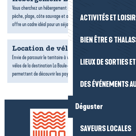
Vous cherchez un hébergement à La Turballe ? Entre port de
pêche, plage, côte sauvage et ambiance maritime, la commune
ACTIVITÉS ET LOISI
offre un cadre idéal pour un séjour authentique face à...
BIEN ÊTRE & THALA
Location de vélos
Envie de parcourir le territoire à votre rythme ? Les loueurs de
LIEUX DE SORTIES E
vélos de la destination La Baule-Presqu’île de Guérande vous
permettent de découvrir les paysages, les villages...
DES ÉVÉNEMENTS AU
Déguster
SAVEURS LOCALES