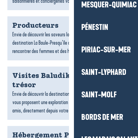
saisonnières et conciergeries vous accompagnent dans...
MESQUER-QUIMIAC
Producteurs
PÉNESTIN
Envie de découvrir les saveurs locales ? Les producteurs de la
destination La Baule-Presqu’île de Guérande vous invitent à
PIRIAC-SUR-MER
rencontrer des femmes et des hommes passionnés,...
SAINT-LYPHARD
Visites Baludik et chasses au
trésor
SAINT-MOLF
Envie de découvrir la destination ? Les jeux de piste Baludik
vous proposent une exploration ludique, en famille ou entre
amis, directement depuis votre téléphone. Suivez des...
BORDS DE MER
Hébergement Pénestin