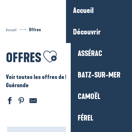
Aller
Accueil
au
contenu
principal
Accueil
Offres
Découvrir
Ajouter aux favoris
ASSÉRAC
OFFRES
BATZ-SUR-MER
Voir toutes les offres de La Baule – Presqu’ile de
Guérande
CAMOËL
FÉREL