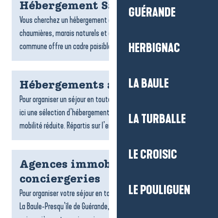
Hébergement Saint-Lyphard
GUÉRANDE
Vous cherchez un hébergement à Saint-Lyphard ? Entre
chaumières, marais naturels et ambiance briéronne, la
commune offre un cadre paisible pour un séjour ressourçant....
HERBIGNAC
LA BAULE
Hébergements accessibles
Pour organiser un séjour en toute tranquillité, on vous propose
ici une sélection d’hébergements accessibles aux personnes à
LA TURBALLE
mobilité réduite. Répartis sur l’ensemble du...
LE CROISIC
Agences immobilières et
conciergeries
LE POULIGUEN
Pour organiser votre séjour en toute sérénité sur la destination
La Baule-Presqu’île de Guérande, les agences de locations