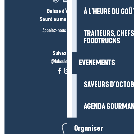
À L'HEURE DU GOÛ
Baisse d’audition ?
Sourd ou malentendant ?
Appelez-nous en
cliquant-ici
TRAITEURS, CHEFS
FOODTRUCKS
Suivez-nous !
@labauleguérande
EVENEMENTS
SAVEURS D’OCTO
AGENDA GOURMA
Organiser