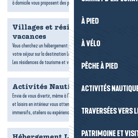
à domicile vous proposent des plats gourmands,...
À PIED
Villages et résidences
vacances
À VÉLO
Vous cherchez un hébergement pratique et confortable pour
votre séjour sur la destination La Baule-Presqu’île de Guérande ?
Les résidences de tourisme et villages vacances sont...
PÊCHE À PIED
Activités Nautiques
ACTIVITÉS NAUTIQUE
Envie de vous divertir, même à l’abri ? De nombreuses activités
et loisirs en intérieur vous attendent : jeux, sports, espaces
TRAVERSÉES VERS LE
immersifs, ateliers ou expériences ludiques....
PATRIMOINE ET VISI
Hébergement La Turballe