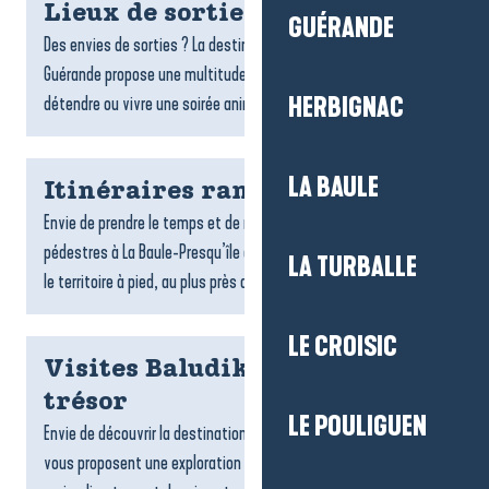
Lieux de sorties et spectacles
GUÉRANDE
Des envies de sorties ? La destination La Baule-Presqu’île de
Guérande propose une multitude de lieux pour s’amuser, se
détendre ou vivre une soirée animée : bars...
HERBIGNAC
LA BAULE
Itinéraires rando
Envie de prendre le temps et de respirer ? Les randonnées
pédestres à La Baule-Presqu’île de Guérande invitent à explorer
LA TURBALLE
le territoire à pied, au plus près des paysages. Entre...
LE CROISIC
Visites Baludik et chasses au
trésor
LE POULIGUEN
Envie de découvrir la destination ? Les jeux de piste Baludik
vous proposent une exploration ludique, en famille ou entre