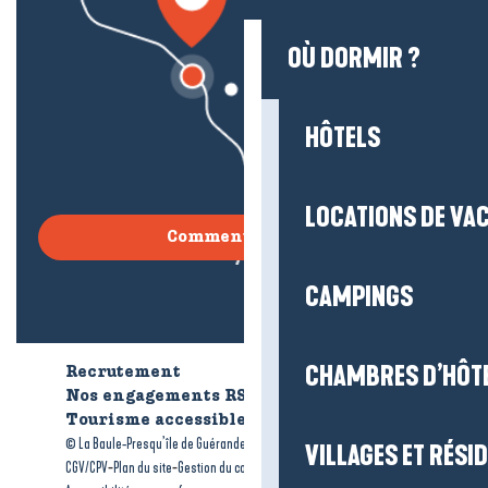
OÙ DORMIR ?
HÔTELS
LOCATIONS DE VA
Comment venir ?
CAMPINGS
CHAMBRES D’HÔT
Recrutement
Qui sommes-nous ?
Nos engagements RSE
Tourisme accessible
Brochures
-
-
© La Baule-Presqu’île de Guérande tourisme
Mentions légales
VILLAGES ET RÉS
-
-
-
CGV/CPV
Plan du site
Gestion du consentement