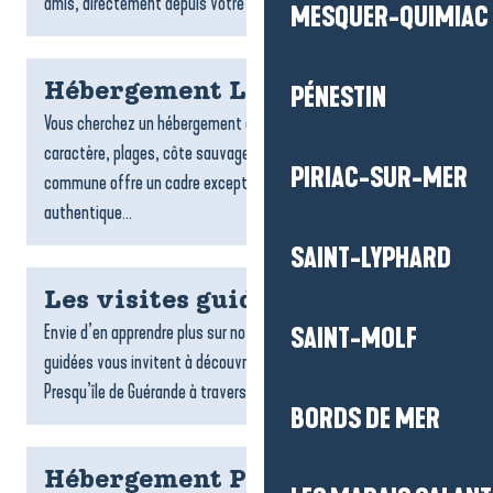
amis, directement depuis votre téléphone. Suivez des...
MESQUER-QUIMIAC
Hébergement Le Croisic
PÉNESTIN
Vous cherchez un hébergement au Croisic ? Entre port de
caractère, plages, côte sauvage et ruelles typiques, la
PIRIAC-SUR-MER
commune offre un cadre exceptionnel pour un séjour
authentique...
SAINT-LYPHARD
Les visites guidées
Envie d’en apprendre plus sur notre territoire ? Les visites
SAINT-MOLF
guidées vous invitent à découvrir toute la richesse de la
Presqu’île de Guérande à travers une sélection de visites...
BORDS DE MER
Hébergement Piriac-sur-Mer