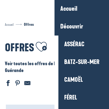
Aller
Accueil
au
contenu
principal
Accueil
Offres
Découvrir
Ajouter aux favoris
ASSÉRAC
OFFRES
BATZ-SUR-MER
Voir toutes les offres de La Baule – Presqu’ile de
Guérande
CAMOËL
FÉREL