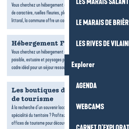
LES MARAIS SALAN
Vous cherchez un hébergement à Piriac-sur-Mer ? Entre village
de caractère, ruelles fleuries, plages, criques et charme du
littoral, la commune offre un cadre idéal pour un...
LE MARAIS DE BRIÈR
LES RIVES DE VILAIN
Hébergement Férel
Vous cherchez un hébergement à Férel ? Entre campagne
paisible, estuaire et paysages préservés, la commune offre un
Explorer
cadre idéal pour un séjour ressourçant. Locations, chambres...
AGENDA
Les boutiques de votre Office
de tourisme
WEBCAMS
À la recherche d’un souvenir local, d’une idée cadeau ou d’une
spécialité du territoire ? Profitez de votre passage dans nos
offices de tourisme pour découvrir nos espaces...
CARNET D'EXPLORA