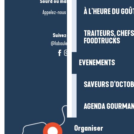
Sourd ou malentendant ?
À L'HEURE DU GOÛ
Appelez-nous en
cliquant-ici
TRAITEURS, CHEFS
Suivez-nous !
FOODTRUCKS
@labauleguérande
EVENEMENTS
SAVEURS D’OCTO
AGENDA GOURMA
Organiser