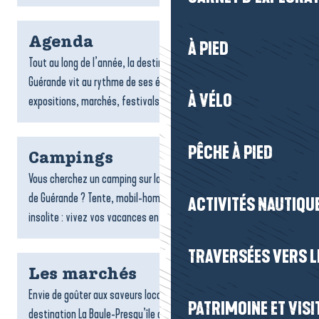
Agenda
À PIED
Tout au long de l’année, la destination La Baule-Presqu’île de
Guérande vit au rythme de ses événements : concerts,
À VÉLO
expositions, marchés, festivals, animations sportives...
PÊCHE À PIED
Campings
Vous cherchez un camping sur la destination La Baule-Presqu’île
de Guérande ? Tente, mobil-home, caravane ou hébergement
ACTIVITÉS NAUTIQUE
insolite : vivez vos vacances en plein air, au plus...
TRAVERSÉES VERS LE
Les marchés
Envie de goûter aux saveurs locales ? Les marchés de la
PATRIMOINE ET VISI
destination La Baule-Presqu’île de Guérande vous invitent à