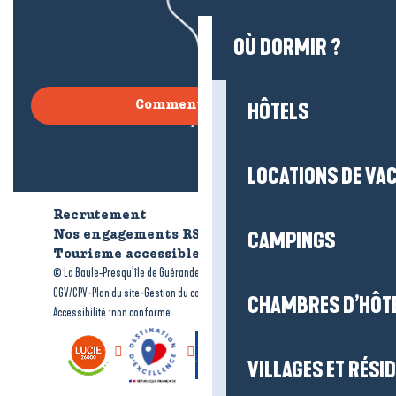
OÙ DORMIR ?
HÔTELS
Comment venir ?
LOCATIONS DE VA
Recrutement
Qui sommes-nous ?
CAMPINGS
Nos engagements RSE
Tourisme accessible
Brochures
-
-
© La Baule-Presqu’île de Guérande tourisme
Mentions légales
-
-
-
CGV/CPV
Plan du site
Gestion du consentement
CHAMBRES D’HÔT
Accessibilité : non conforme
VILLAGES ET RÉS