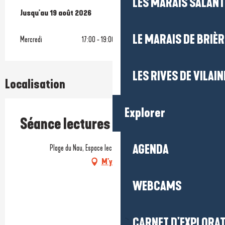
LES MARAIS SALAN
Du
Jusqu'au
8 juillet 2026
19 août 2026
au
19 août 2026
LE MARAIS DE BRIÈR
Mercredi
17:00 - 19:00
LES RIVES DE VILAIN
Localisation
Explorer
Séance lectures à Nau plage
AGENDA
Plage du Nau, Espace lecture, 44510 Le Pouliguen
M'y rendre
WEBCAMS
CARNET D'EXPLORA