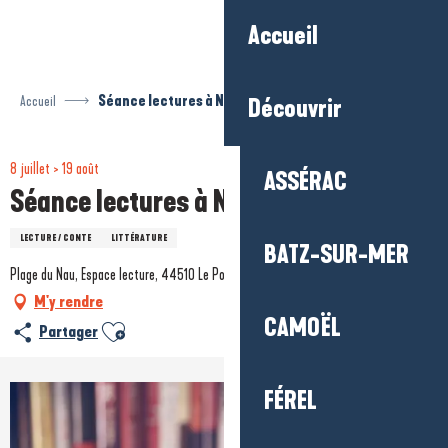
Aller
Accueil
au
contenu
principal
Accueil
Séance lectures à Nau plage
Découvrir
8 juillet > 19 août
ASSÉRAC
Séance lectures à Nau plage
LECTURE / CONTE
LITTÉRATURE
BATZ-SUR-MER
Plage du Nau, Espace lecture, 44510 Le Pouliguen
M'y rendre
CAMOËL
Ajouter aux favoris
Partager
FÉREL
+1 photo