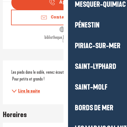
MESQUER-QUIMIAC
Appeler
Contactez-nous
PÉNESTIN
bibliotheque.lepouliguen.fr
PIRIAC-SUR-MER
Description
SAINT-LYPHARD
Les pieds dans le sable, venez écouter Marion raconter des histoires. 
 Pour petits et grands ! 
SAINT-MOLF
Lire la suite
BORDS DE MER
Horaires