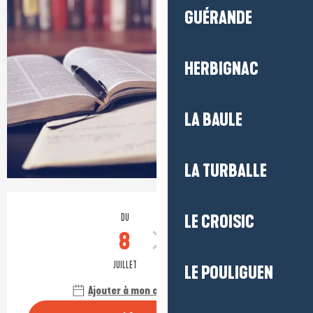
GUÉRANDE
HERBIGNAC
LA BAULE
LA TURBALLE
Ouverture et coordonnées
DU
LE CROISIC
AU
8
19
JUILLET
AOÛT
LE POULIGUEN
Ajouter à mon calendrier Google