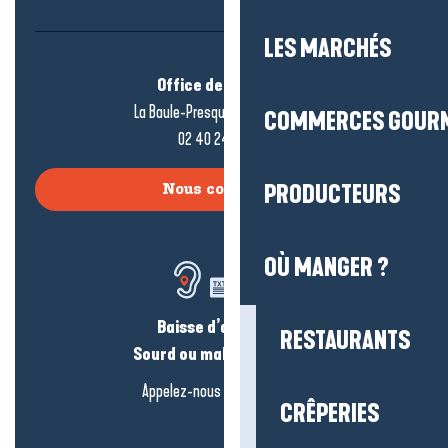
LES MARCHÉS
Office de tourisme
La Baule-Presqu’île de Guérande
COMMERCES GOUR
02 40 24 34 44
PRODUCTEURS
Nous contacter
OÙ MANGER ?
Baisse d’audition ?
RESTAURANTS
Sourd ou malentendant ?
Appelez-nous en
cliquant-ici
CRÊPERIES