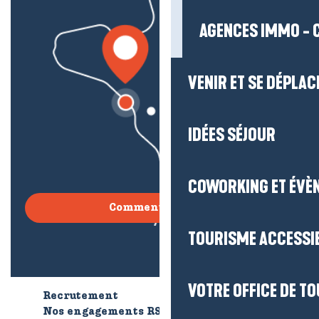
AGENCES IMMO - 
VENIR ET SE DÉPLAC
IDÉES SÉJOUR
COWORKING ET ÉVÈ
Comment venir ?
TOURISME ACCESSI
VOTRE OFFICE DE T
Recrutement
Qui sommes-nous ?
Nos engagements RSE