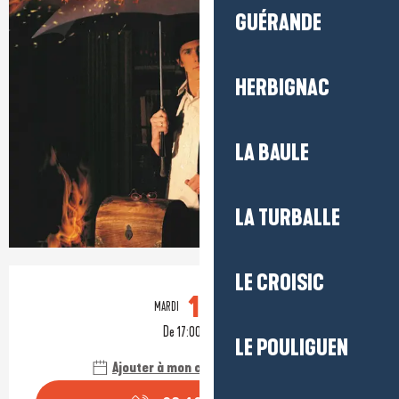
GUÉRANDE
HERBIGNAC
LA BAULE
LA TURBALLE
Ouverture et coordonnées
LE CROISIC
11
MARDI
AOÛT
De 17:00 à 18:00
LE POULIGUEN
Ajouter à mon calendrier Google