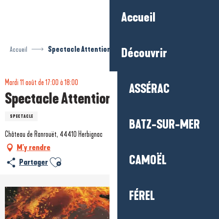
Aller
Accueil
au
contenu
principal
Accueil
Spectacle Attention Dragons
Découvrir
Mardi 11 août de 17:00 à 18:00
ASSÉRAC
Spectacle Attention Dragons
SPECTACLE
BATZ-SUR-MER
Château de Ranrouët, 44410 Herbignac
M'y rendre
CAMOËL
Ajouter aux favoris
Partager
FÉREL