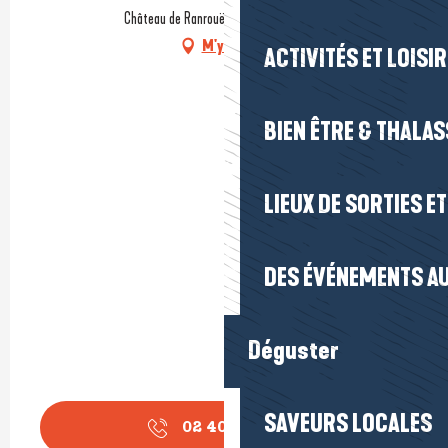
Château de Ranrouët, 44410 Herbignac
M'y rendre
ACTIVITÉS ET LOISI
BIEN ÊTRE & THALA
LIEUX DE SORTIES E
DES ÉVÉNEMENTS AU
Déguster
SAVEURS LOCALES
02 40 88 96
▒▒