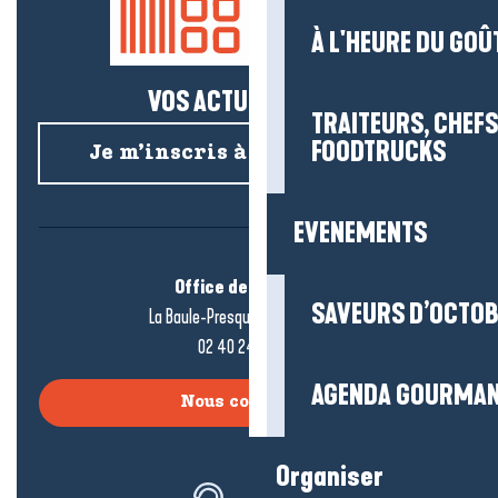
À L'HEURE DU GOÛ
VOS ACTUS SALÉES !
TRAITEURS, CHEFS
FOODTRUCKS
Je m’inscris à la newsletter
EVENEMENTS
Office de tourisme
SAVEURS D’OCTO
La Baule-Presqu’île de Guérande
02 40 24 34 44
AGENDA GOURMA
Nous contacter
Organiser