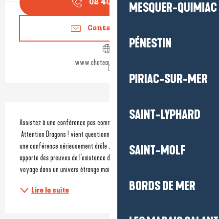
02 40 88 96
▒▒
MESQUER-QUIMIAC
Contactez-nous
PÉNESTIN
www.chateauderanrouet.fr
PIRIAC-SUR-MER
Description
SAINT-LYPHARD
Assistez à une conférence pas comme les autres !
 Attention Dragons ! vient questionner nos rêves endormis. À travers 
une conférence sérieusement drôle , le docteur Drake "draconologiste" 
SAINT-MOLF
apporte des preuves de l'existence des dragons. Une invitation au 
voyage dans un univers étrange mais jamais...
BORDS DE MER
Lire la suite