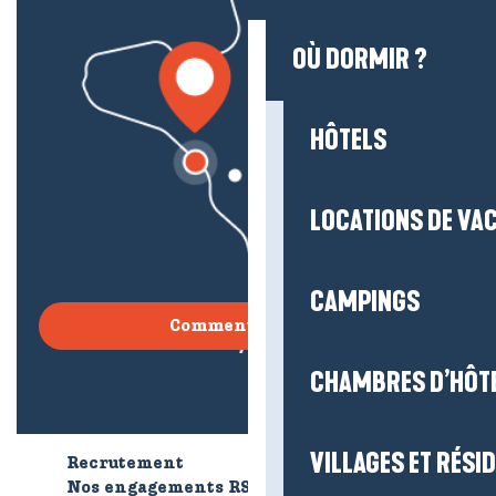
OÙ DORMIR ?
HÔTELS
LOCATIONS DE VA
CAMPINGS
Comment venir ?
CHAMBRES D’HÔT
VILLAGES ET RÉS
Recrutement
Qui sommes-nous ?
Nos engagements RSE