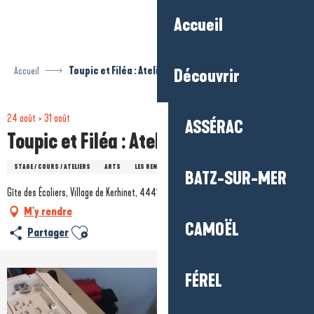
Aller
Accueil
au
contenu
principal
Accueil
Toupic et Filéa : Atelier peinture textile
Découvrir
24 août > 31 août
ASSÉRAC
Toupic et Filéa : Atelier peinture textile
STAGE / COURS / ATELIERS
ARTS
LES RENDEZ-VOUS DU PARC
BATZ-SUR-MER
Gîte des Écoliers, Village de Kerhinet, 44410 Saint-Lyphard
M'y rendre
CAMOËL
Ajouter aux favoris
Partager
FÉREL