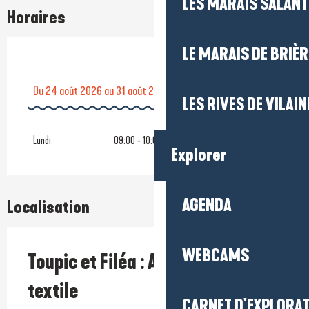
LES MARAIS SALAN
Horaires
LE MARAIS DE BRIÈR
Du
24 août 2026
au
31 août 2026
LES RIVES DE VILAIN
Du
6 juillet 2026
au
13 juillet 2026
Lundi
09:00 - 10:00
Explorer
AGENDA
Localisation
WEBCAMS
Toupic et Filéa : Atelier peinture
textile
CARNET D'EXPLORA