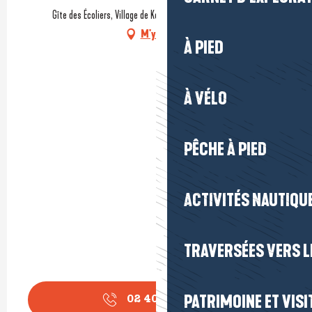
Gîte des Écoliers, Village de Kerhinet, 44410 Saint-Lyphard
M'y rendre
À PIED
À VÉLO
PÊCHE À PIED
ACTIVITÉS NAUTIQUE
TRAVERSÉES VERS LE
PATRIMOINE ET VISI
02 40 91 68
▒▒