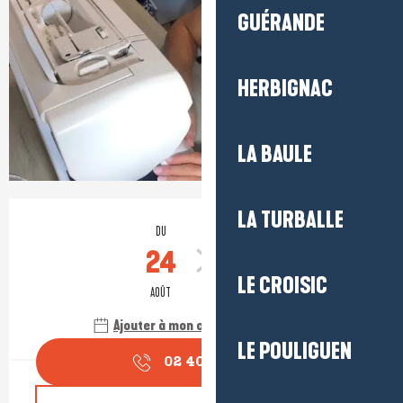
GUÉRANDE
HERBIGNAC
LA BAULE
Ouverture et coordonnées
LA TURBALLE
DU
AU
24
31
LE CROISIC
AOÛT
AOÛT
Ajouter à mon calendrier Google
LE POULIGUEN
02 40 91 68
▒▒