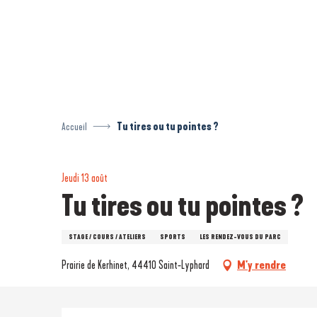
Aller
au
contenu
principal
Accueil
Tu tires ou tu pointes ?
Jeudi 13 août
Tu tires ou tu pointes ?
STAGE / COURS / ATELIERS
SPORTS
LES RENDEZ-VOUS DU PARC
Prairie de Kerhinet, 44410 Saint-Lyphard
M'y rendre