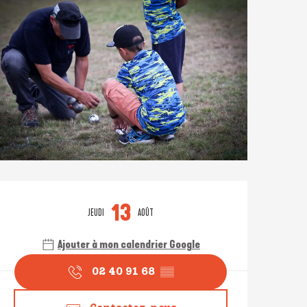
Ouverture et coordonné
13
JEUDI
AOÛT
Ajouter à mon calendrier Google
02 40 91 68
▒▒