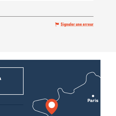
Signaler une erreur
a